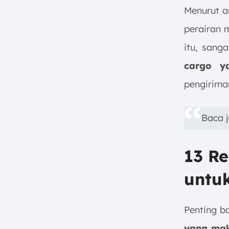
Data
Menurut a
5. Pertimbangkan Biaya dan
Potensi Pengembalian
perairan 
Investasi (ROI)
itu, sang
Kesimpulan
cargo y
FAQ:
pengiriman
Baca 
13 R
untuk
Penting b
yang mak