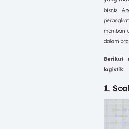
bisnis A
perangka
membantu 
dalam pros
Berikut 
logistik:
1. Sc