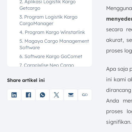
2. Aplikasi Logistik Kargo
Mengguna
Getcargo
3. Program Logistik Kargo
menyeder
CargoManager
secara re
4. Program Kargo Winstarlink
akurat, s
5. Magaya Cargo Management
Software
proses logi
6. Software Kargo GoComet
7. CargoWise Neo Cargo
Apa saja p
Software
ini kami 
Share artikel ini
8. MileApp Cargo Software
9. Software Cargo Tracking
dirancan
Cargoo
Anda men
10. Software Kargo Cargosnap
proses lo
11. Software Kargo FreightView
signifikan.
12. CodeCanyon Cargo
Software