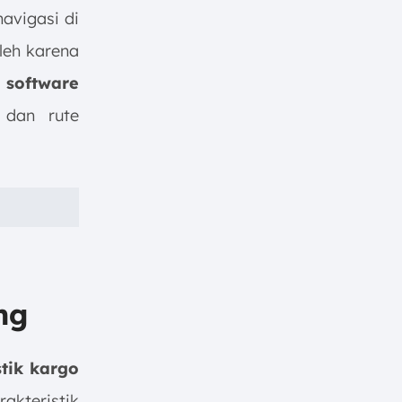
navigasi di
leh karena
 software
n
dan rute
ng
stik kargo
akteristik