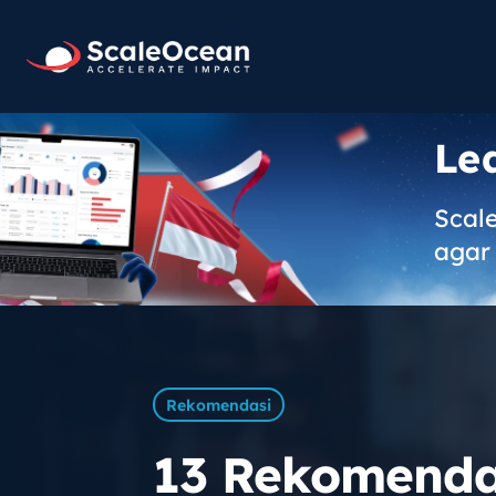
Le
Scal
agar 
Rekomendasi
13 Rekomendas