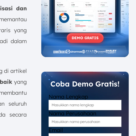
isasi dan
i memantau
taris yang
DEMO GRATIS
jadi dalam
 di artikel
rbaik
yang
Coba Demo Gratis!
 membantu
Nama Lengkap
n seluruh
Nama Perusahaan
nda secara
Email