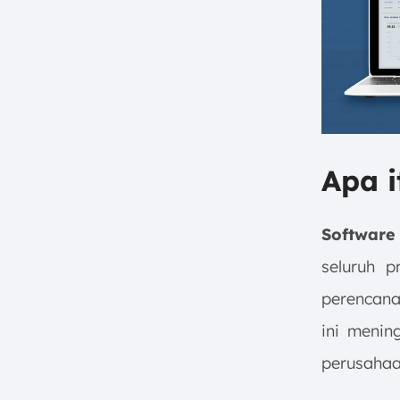
dengan Vendor Ekspedisi
3. Praktis Atur Jadwal
Pengiriman
4. Dilengkapi Real-Time Cargo
Tracking
5. Hitung Akurat Biaya
Ekspedisi
Apa i
Bagaimana Tips Cara Memilih
Cargo Software yang Tepat?
1. Tentukan Kebutuhan Bisnis
Software
Anda
seluruh p
2. Pertimbangkan Kemudahan
Penggunaan
perencana
3. Perhatikan Skalabilitas dan
ini menin
Fleksibilitas
perusahaan
4. Evaluasi Dukungan
Pelanggan dan Keamanan