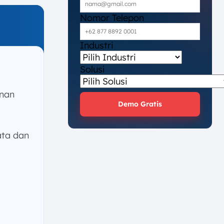
Nomor Telepon
Industri
Solusi
anan
Demo Gratis
ata dan