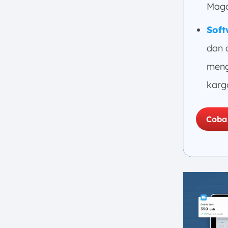
Maga
Apa Saja Fitur Wajib dalam
Software Cargo?
Soft
1. Pelacakan Pengiriman Real-
dan 
Time
2. Optimasi Rute dan Jadwal
meng
Pengiriman
karg
3. Manajemen Dokumen dan
Billing
4. Integrasi dengan Sistem
Coba
Lain
5. Notifikasi dan Pembaruan
Otomatis
Bagaimana Cara Kerja Cargo
Software?
1. Buat, Simpan, dan Kelola
Dokumen Ekspedisi
2. Permudah Koordinasi