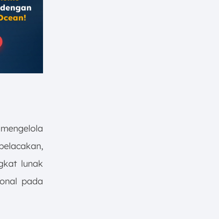
mengelola
pelacakan,
gkat lunak
ional pada