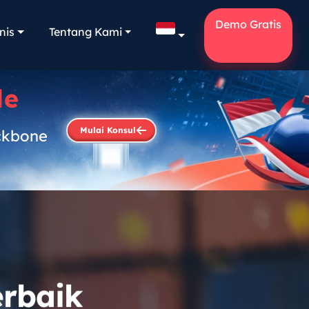
Demo Gratis
nis
Tentang Kami
le
Mulai Konsul
ckbone
.
erbaik