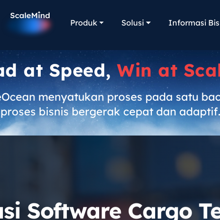
Produk
Solusi
Informasi Bis
ad at Speed,
Win at Sca
eOcean menyatukan proses pada satu ba
proses bisnis bergerak cepat dan adaptif
i Software Cargo T