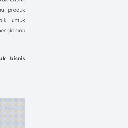
au produk
aik untuk
pengiriman
uk bisnis