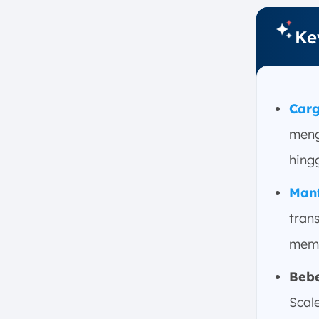
13. WebCargo by Freightos
Ke
Apa Manfaat Menggunakan
Software Cargo bagi Bisnis?
1. Mempermudah Pemesanan
dan Mengoptimalkan
Pengelolaan Pengiriman
Carg
2. Mempercepat Pelacakan
meng
dan Pemantauan Barang
secara Real-time
hing
3. Meningkatkan Efisiensi dan
Manf
Mengurangi Biaya Operasional
4. Mengoptimalkan
tran
Manajemen Gudang dan
mem
Utilisasi Armada
5. Memberikan Laporan,
Beb
Analisis Komprehensif, dan
Meningkatkan Kepuasan
Scal
Pelanggan