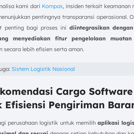
nalisa kami dari
Kompas
, insiden terkait keamanan 
menunjukkan pentingnya transparansi operasional. O
at penting bagi proses ini
diintegrasikan dengan
ang menyediakan fitur pengelolaan muata
 secara lebih efisien serta aman.
juga:
Sistem Logistik Nasional
ekomendasi Cargo Software
 Efisiensi Pengiriman Bara
agi perusahaan logistik untuk memilih
aplikasi logi
simal dan sesuai
dengan setiap kebutuhan dan kar