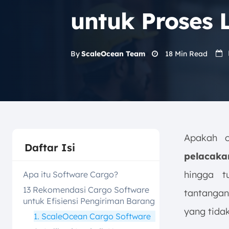
untuk Proses L
18
Min Read
By
ScaleOcean Team
Apakah op
Daftar Isi
pelacaka
hingga t
Apa itu Software Cargo?
13 Rekomendasi Cargo Software
tantangan
untuk Efisiensi Pengiriman Barang
yang tida
1. ScaleOcean Cargo Software