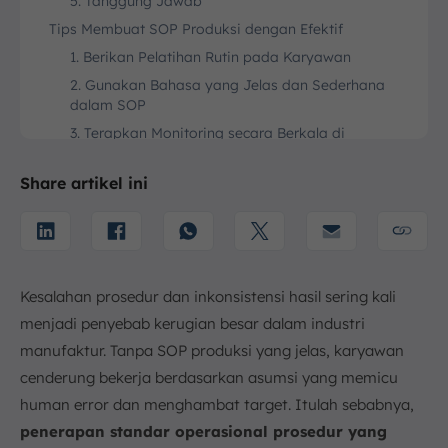
5. Tanggung Jawab
Tips Membuat SOP Produksi dengan Efektif
1. Berikan Pelatihan Rutin pada Karyawan
2. Gunakan Bahasa yang Jelas dan Sederhana
dalam SOP
3. Terapkan Monitoring secara Berkala di
Lapangan
4. Libatkan Karyawan untuk Evaluasi SOP
Share artikel ini
5. Perbarui SOP Sesuai Perkembangan Proses
Produksi
6. Berikan Contoh Nyata Ketika Sosialisasi SOP
Contoh SOP Proses Produksi
Kesalahan prosedur dan inkonsistensi hasil sering kali
Kesimpulan
menjadi penyebab kerugian besar dalam industri
FAQ:
manufaktur. Tanpa SOP produksi yang jelas, karyawan
cenderung bekerja berdasarkan asumsi yang memicu
human error dan menghambat target. Itulah sebabnya,
penerapan standar operasional prosedur yang