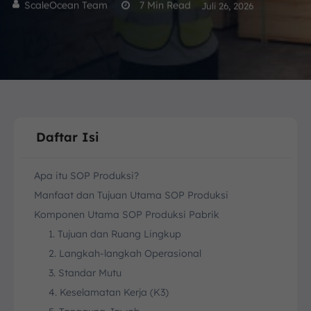
ScaleOcean Team
7
Min Read
Juli 26, 2026
Daftar Isi
Apa itu SOP Produksi?
Manfaat dan Tujuan Utama SOP Produksi
Komponen Utama SOP Produksi Pabrik
1. Tujuan dan Ruang Lingkup
2. Langkah-langkah Operasional
3. Standar Mutu
4. Keselamatan Kerja (K3)