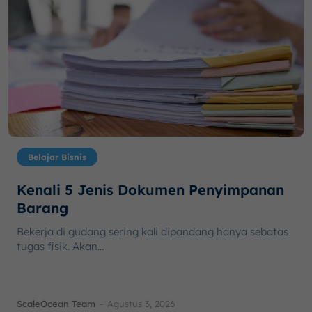
Belajar Bisnis
Kenali 5 Jenis Dokumen Penyimpanan
Barang
Bekerja di gudang sering kali dipandang hanya sebatas
tugas fisik. Akan...
ScaleOcean Team
-
Agustus 3, 2026