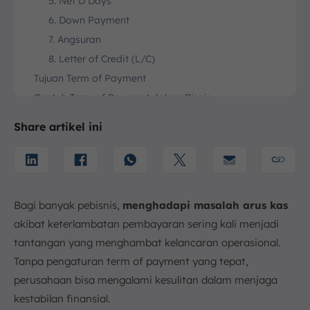
5. Net D Days
6. Down Payment
7. Angsuran
8. Letter of Credit (L/C)
Tujuan Term of Payment
Contoh Term of Payment dalam Bisnis
Kelola Term of Payment secara Optimal dengan
Share artikel ini
Software Akuntansi ScaleOcean
Kesimpulan
FAQ:
Bagi banyak pebisnis,
menghadapi masalah arus kas
akibat keterlambatan pembayaran sering kali menjadi
tantangan yang menghambat kelancaran operasional.
Tanpa pengaturan term of payment yang tepat,
perusahaan bisa mengalami kesulitan dalam menjaga
kestabilan finansial.