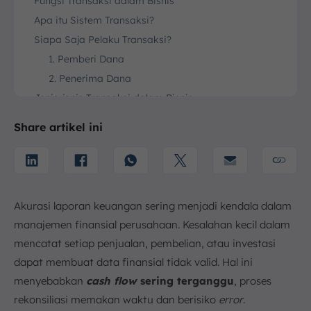
Fungsi Transaksi dalam Bisnis
Apa itu Sistem Transaksi?
Siapa Saja Pelaku Transaksi?
1. Pemberi Dana
2. Penerima Dana
Jenis-jenis Transaksi dalam Bisnis
1. Berdasarkan Pertukaran Uang
Share artikel ini
2. Berdasarkan Hubungan Kelembagaan
3. Berdasarkan Tujuan
Alat Bukti Transaksi yang Sah
1. Bukti Transaksi Internal
Akurasi laporan keuangan sering menjadi kendala dalam
2. Bukti Transaksi Eksternal
manajemen finansial perusahaan. Kesalahan kecil dalam
Sistem Pencatatan Transaksi
mencatat setiap penjualan, pembelian, atau investasi
1. Dicatat Menurut Metode Akuntansi Kas
dapat membuat data finansial tidak valid. Hal ini
2. Dicatat Menurut Metode Akuntansi Akrual
menyebabkan
cash flow
sering terganggu
, proses
Contoh-contoh Transaksi Umum dalam Bisnis
rekonsiliasi memakan waktu dan berisiko
error
.