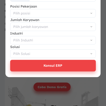
+62
seperti
e-wallet
dan aplikasi pembayaran berbasis
Posisi Pekerjaan
akun
. Platform seperti GoPay, OVO, Dana, serta Apple
Pay dan Google Pay memudahkan transaksi langsung
Jumlah Karyawan
dari gawai, sekaligus memperkaya data bagi analisis
bisnis.
Industri
Solusi
Konsul ERP