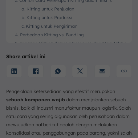
3. Contoh Cara Penerapan Kitting dalam Bisnis
a. Kitting untuk Penjualan
b. Kitting untuk Produksi
c. Kitting untuk Pengiriman
4. Perbedaan Kitting vs. Bundling
5. Tahapan Kitting dalam Warehouse dan Manufaktur
a. Identifikasi Item yang akan Digabungkan
Share artikel ini
b. Pengumpulan dan Penyusunan Barang
c. Pengemasan
d. Penandaan dan Pemberian SKU
e. Penyimpanan dan Aksesibilitas
Pengelolaan ketersediaan yang efektif merupakan
6. Tantangan dalam Implementasi Kitting
sebuah komponen wajib
dalam menjalankan sebuah
a. Ketersediaan Stok
bisnis, baik di industri manufaktur maupun logistik. Salah
b. Pengelolaan Ruang
satu cara yang sering digunakan oleh perusahaan dalam
c. Pengawasan Kualitas dan Kebenaran Kit
mewujudkan hal berikut adalah dengan melakukan
d. Integrasi Sistem tidak Optimal
konsolidasi atau penggabungan pada barang, yakni salah