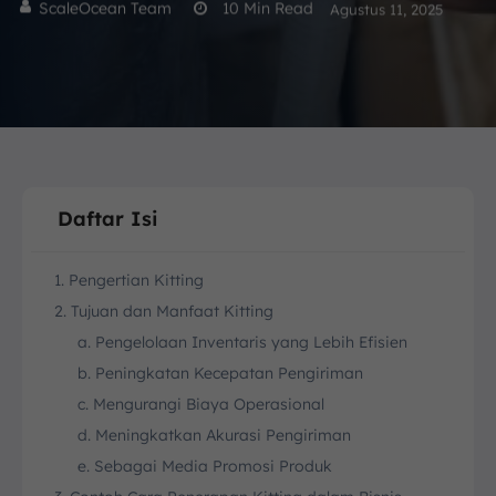
ScaleOcean Team
10
Min Read
Agustus 11, 2025
Daftar Isi
1. Pengertian Kitting
2. Tujuan dan Manfaat Kitting
a. Pengelolaan Inventaris yang Lebih Efisien
b. Peningkatan Kecepatan Pengiriman
c. Mengurangi Biaya Operasional
d. Meningkatkan Akurasi Pengiriman
e. Sebagai Media Promosi Produk