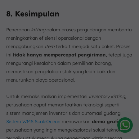
8. Kesimpulan
Penerapan
kitting
dalam proses pergudangan membantu
meningkatkan efisiensi operasional dengan
menggabungkan
item
terkait menjadi satu paket. Proses
ini
tidak hanya mempercepat pengiriman
, tetapi juga
mengurangi kesalahan dalam pemilihan barang,
memastikan pengelolaan stok yang lebih baik dan
menurunkan biaya operasional.
Untuk memaksimalkan implementasi
inventory kitting
,
perusahaan dapat memanfaatkan teknologi seperti
sistem manajemen inventaris dan automasi gudang.
Sistem WMS ScaleOcean
menawarkan
demo gratis
bagi
perusahaan yang ingin mengeksplorasi solusi teknologi
Amelia
terbaik untuk mendukung pengelolaan
kitting
secara