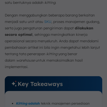
7. Solusi Teknologi untuk Mendukung Kitting
satu bentuknya adalah
kitting
.
a. Sistem Manajemen Inventaris ScaleOcean
b. Automasi Gudang
Dengan menggabungkan beberapa barang berkaitan
c. Software Kitting
menjadi satu unit atau
SKU
, proses manajemen gudang,
8. Kesimpulan
serta juga pengaturan pengiriman dapat
dilakukan
FAQ:
secara optimal
, sehingga meningkatkan kinerja
operasional secara menyeluruh. Anda dapat mendalami
pembahasan artikel ini bila ingin mengetahui lebih lanjut
tentang tata penerapan
kitting
yang benar
dalam
warehouse
untuk memaksimalkan hasil
implementasi.
Key Takeaways
Kitting
adalah
teknik manajemen persediaan