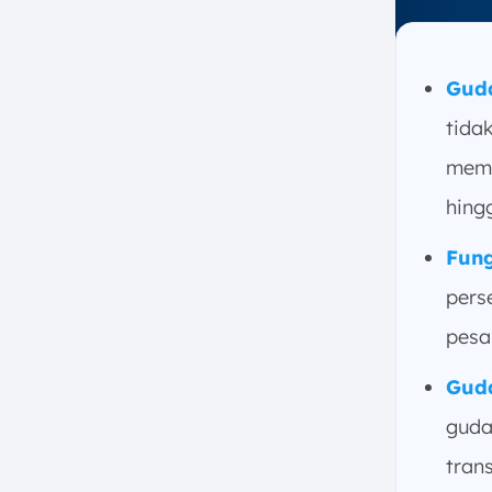
Tujuan Utama Gudang Bagi Bisnis
1. Menyediakan Tempat
Penyimpanan yang Aman dan
Teratur
Gud
2. Mendukung Kelancaran
tida
Produksi dan Distribusi
memb
3. Mengoptimalkan Biaya
Logistik
hing
4. Meningkatkan Efisiensi
Fun
Operasional
5. Mengurangi Biaya
pers
6. Meningkatkan Kepuasan
pesan
Pelanggan
Perbedaan Gudang dan
Guda
Pergudangan
guda
Kesimpulan
trans
FAQ: