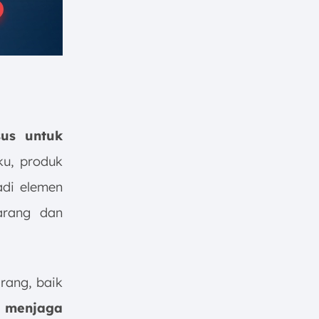
sus untuk
ku, produk
adi elemen
arang dan
rang, baik
a menjaga