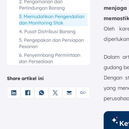
2. Pengamanan dan
menjaga
Perlindungan Barang
3. Memudahkan Pengendalian
memastik
dan Monitoring Stok
Oleh kar
4. Pusat Distribusi Barang
diperlukan
5. Pengepakan dan Persiapan
Pesanan
6. Penyeimbang Permintaan
Dalam art
dan Persediaan
gudang bes
Jenis-Jenis Gudang
Dengan st
Share artikel ini
1. Gudang Tertutup
2. Gudang Terbuka
yang mend
3. Gudang Otomatis
perusahaa
4. Gudang Konsolidasi
5. Gudang Transit
Ke
6. Gudang Distribusi