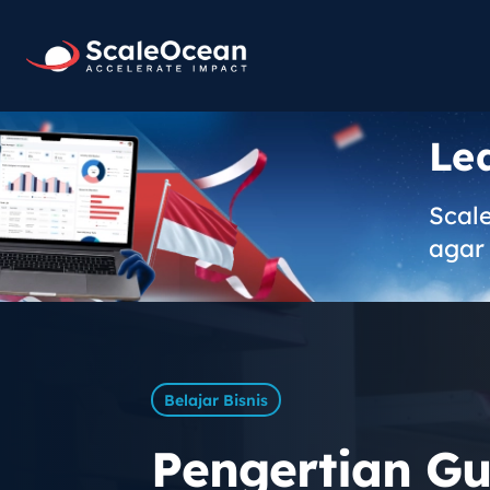
Le
Scal
agar 
Belajar Bisnis
Pengertian Gud