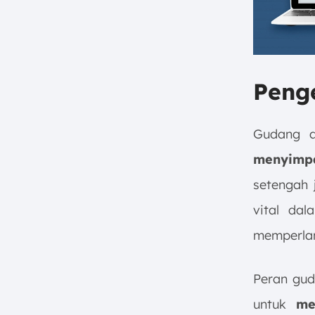
Peng
Gudang a
menyimpa
setengah 
vital da
memperlanc
Peran gud
untuk
men