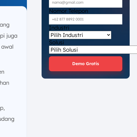
Nomor Telepon
yang
Industri
pi juga
Solusi
 awal
Demo Gratis
en
uhan
p,
gudang