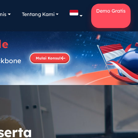
Demo Gratis
nis
Tentang Kami
le
Mulai Konsul
ckbone
.
serta