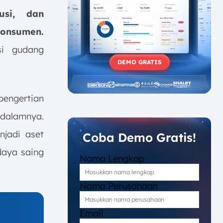
usi, dan
konsumen.
si gudang
DEMO GRATIS
pengertian
i dalamnya.
njadi aset
Coba Demo Gratis!
daya saing
Nama Lengkap
Nama Perusahaan
Email