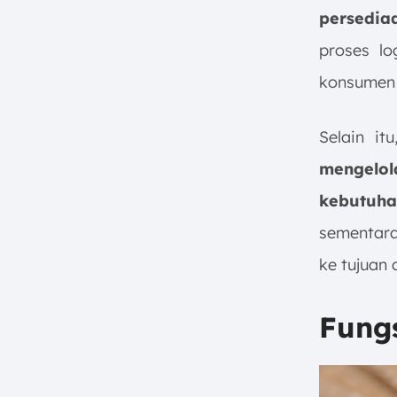
persedia
proses lo
konsumen 
Selain i
menge
kebutuha
sementara
ke tujuan a
Fung