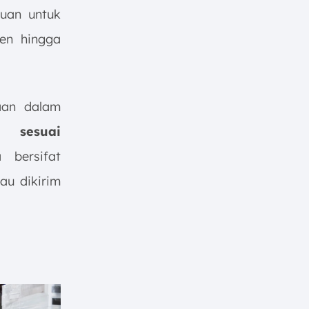
juan untuk
sen hingga
aan dalam
sesuai
bersifat
au dikirim