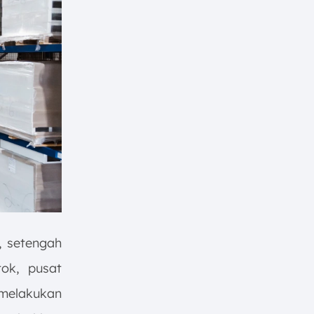
 setengah
tok, pusat
melakukan