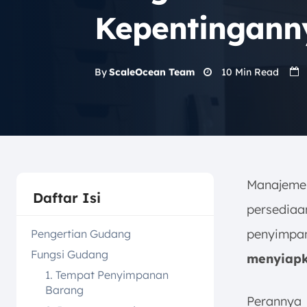
Kepentingann
10
Min Read
By
ScaleOcean Team
Manajeme
Daftar Isi
persediaa
penyimpan
Pengertian Gudang
Fungsi Gudang
menyiapk
1. Tempat Penyimpanan
Barang
Perannya