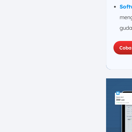
Sof
meng
guda
Coba