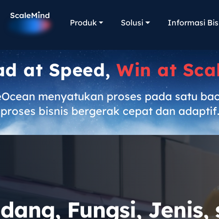
Produk
Solusi
Informasi Bis
ad at Speed,
Win at Sca
eOcean menyatukan proses pada satu ba
proses bisnis bergerak cepat dan adaptif
ang, Fungsi, Jenis, 