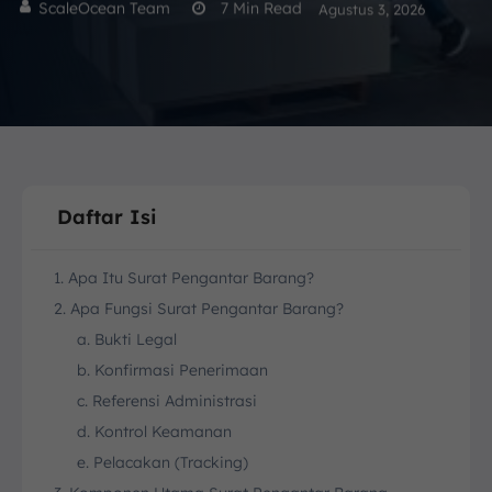
ScaleOcean Team
7
Min Read
Agustus 3, 2026
Daftar Isi
1. Apa Itu Surat Pengantar Barang?
2. Apa Fungsi Surat Pengantar Barang?
a. Bukti Legal
b. Konfirmasi Penerimaan
c. Referensi Administrasi
d. Kontrol Keamanan
e. Pelacakan (Tracking)