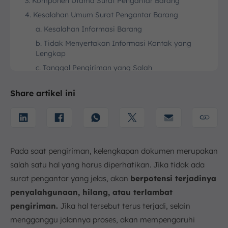
3. Komponen Utama Surat Pengantar Barang
4. Kesalahan Umum Surat Pengantar Barang
a. Kesalahan Informasi Barang
b. Tidak Menyertakan Informasi Kontak yang
Lengkap
c. Tanggal Pengiriman yang Salah
d. Tidak Mencatat Instruksi Khusus untuk
Penanganan Barang
Share artikel ini
e. Format Surat yang Tidak Profesional
5. Contoh Surat Pengantar Barang
6. Kesimpulan
FAQ:
Pada saat pengiriman, kelengkapan dokumen merupakan
salah satu hal yang harus diperhatikan. Jika tidak ada
surat pengantar yang jelas, akan
berpotensi terjadinya
penyalahgunaan, hilang, atau terlambat
pengiriman.
Jika hal tersebut terus terjadi, selain
mengganggu jalannya proses, akan mempengaruhi