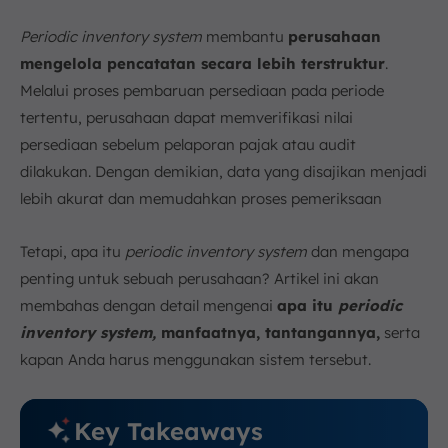
System
Periodic inventory system
membantu
perusahaan
1. Kecepatan Data
mengelola pencatatan secara lebih terstruktur
.
2. Biaya Implementasi dan Operasional
Melalui proses pembaruan persediaan pada periode
3. Tingkat Akurasi
tertentu, perusahaan dapat memverifikasi nilai
Bagaimana Cara Mengimplementasikan Sistem
Inventaris Periodik?
persediaan sebelum pelaporan pajak atau audit
1. Menentukan Periode Penghitungan (Cut-off)
dilakukan. Dengan demikian, data yang disajikan menjadi
2. Pembentukan Tim Inventarisasi dan Pelatihan
lebih akurat dan memudahkan proses pemeriksaan
Prosedur
3. Menyiapkan Alat dan Melakukan Stock Opname
Tetapi, apa itu
periodic inventory system
dan mengapa
4. Rekonsiliasi Data dan Pelaporan Keuangan
penting untuk sebuah perusahaan? Artikel ini akan
Kapan Perusahaan Harus Menggunakan Periodic
membahas dengan detail mengenai
apa itu
periodic
Inventory System?
inventory system,
manfaatnya, tantangannya,
serta
1. Bisnis dengan Volume Transaksi Rendah
kapan Anda harus menggunakan sistem tersebut.
2. Bisnis dengan Barang Bernilai Tinggi namun
Sedikit
Key Takeaways
3. Bisnis Musiman yang Hanya Beroperasi Pada
Waktu Tertentu