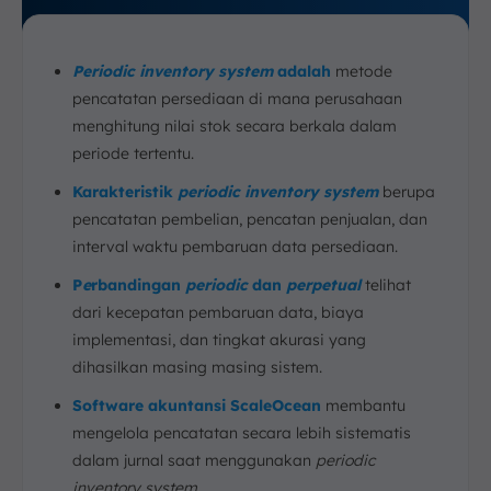
Terapkan Strategi Periodic Inventory secara Optimal
dengan Software Akuntansi ScaleOcean
Periodic inventory system
adalah
metode
Kesimpulan
pencatatan persediaan di mana perusahaan
FAQ terkait Periodic Inventory System:
menghitung nilai stok secara berkala dalam
periode tertentu.
Karakteristik
periodic inventory system
berupa
pencatatan pembelian, pencatan penjualan, dan
interval waktu pembaruan data persediaan.
P
e
rbandingan
periodic
dan
perpetual
telihat
dari kecepatan pembaruan data, biaya
implementasi, dan tingkat akurasi yang
dihasilkan masing masing sistem.
Software akuntansi ScaleOcean
membantu
mengelola pencatatan secara lebih sistematis
dalam jurnal saat menggunakan
periodic
inventory system
.