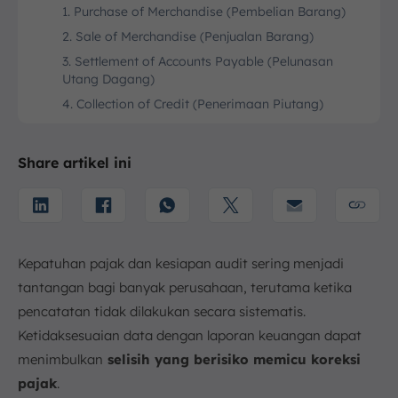
1. Purchase of Merchandise (Pembelian Barang)
2. Sale of Merchandise (Penjualan Barang)
3. Settlement of Accounts Payable (Pelunasan
Utang Dagang)
4. Collection of Credit (Penerimaan Piutang)
5. Year-End Balance for Inventory and COGS
Keuntungan dan Manfaat Menggunakan Sistem
Share artikel ini
Inventaris Periodik
1. Sederhana dan Ekonomis
2. Biaya Implementasi Lebih Rendah
3. Fleksibilitas dan Fokus Strategis
Kepatuhan pajak dan kesiapan audit sering menjadi
Tantangan, Risiko, dan Batasan Sistem Inventaris
tantangan bagi banyak perusahaan, terutama ketika
Periodik
pencatatan tidak dilakukan secara sistematis.
1. Akurasi dan Data Tidak Real-Time
Ketidaksesuaian data dengan laporan keuangan dapat
2. Risiko Kesalahan Manusia dan Kecurangan
menimbulkan
selisih yang berisiko memicu koreksi
3. Kesulitan dalam Perencanaan Produksi
pajak
.
Perbandingan Periodic vs Perpetual Inventory