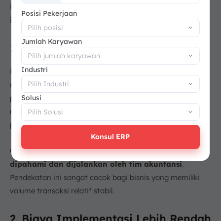
+62
informasi lebih lanjut tentang keuntungan sistem
Posisi Pekerjaan
inventaris periodik:
Jumlah Karyawan
1. Sederhana dan Ekonomis
Industri
Pertama sistem inventaris periodik dikenal
lebih
sederhana dibandingkan metode pencatatan
Solusi
persediaan lainnya
. Perusahaan tidak perlu
memperbarui data stok setiap kali terjadi transaksi
penjualan atau pembelian.
Konsul ERP
Oleh karena itu, proses pencatatan menjadi lebih
mudah
dipahami dan dijalankan oleh tim akuntansi
.
Pendekatan ini sangat cocok bagi bisnis yang memiliki
volume transaksi relatif stabil.
2. Biaya Implementasi Lebih Rendah