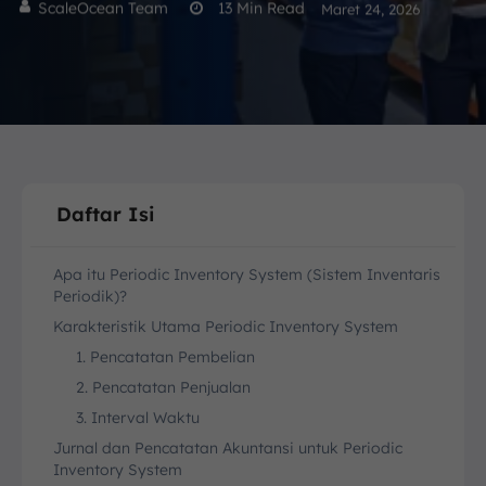
ScaleOcean Team
13
Min Read
Maret 24, 2026
Daftar Isi
Apa itu Periodic Inventory System (Sistem Inventaris
Periodik)?
Karakteristik Utama Periodic Inventory System
1. Pencatatan Pembelian
2. Pencatatan Penjualan
3. Interval Waktu
Jurnal dan Pencatatan Akuntansi untuk Periodic
Inventory System