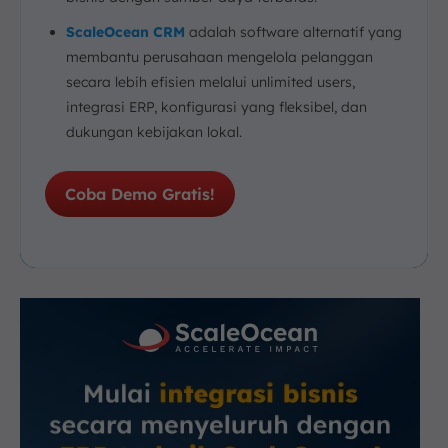
ScaleOcean CRM
adalah software alternatif yang
membantu perusahaan mengelola pelanggan
secara lebih efisien melalui unlimited users,
integrasi ERP, konfigurasi yang fleksibel, dan
dukungan kebijakan lokal.
Coba Demo Gratis!