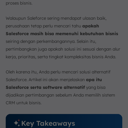
proses bisnis.
d. Platform AI-Native untuk Efisiensi dan
Wawasan Mendalam
Walaupun Saleforce sering mendapat ulasan baik,
e. Kehadiran dan Dukungan Lokal (HQ Indonesia)
perusahaan tetap perlu mencari tahu
apakah
6. Kesimpulan
Salesforce masih bisa memenuhi kebutuhan bisnis
FAQ:
seiring dengan perkembangannya. Selain itu,
pertimbangkan juga apakah solusi ini sesuai dengan alur
kerja, prioritas, serta tingkat kompleksitas bisnis Anda.
Oleh karena itu, Anda perlu mencari solusi alternatif
Salesforce. Artikel ini akan menjelaskan
apa itu
Salesforce serta software alternatif
yang bisa
dijadikan pertimbangan sebelum Anda memilih sistem
CRM untuk bisnis.
Key Takeaways