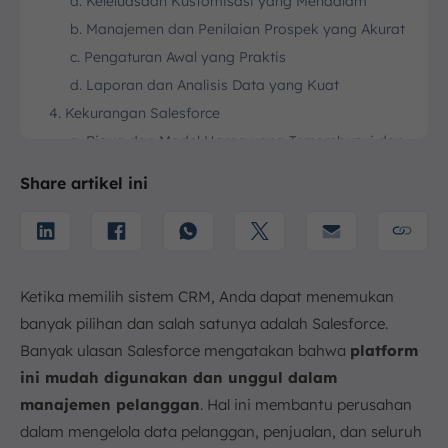
a. Keleluasaan Kustomisasi yang Mendalam
b. Manajemen dan Penilaian Prospek yang Akurat
c. Pengaturan Awal yang Praktis
d. Laporan dan Analisis Data yang Kuat
4. Kekurangan Salesforce
a. Biaya dan Model Harga yang Tersembunyi dan
Tidak Terduga
Share artikel ini
b. Kompleksitas dan Kurva Belajar yang Curam
c. Kebutuhan Pemeliharaan yang Intensif dan
Memakan Waktu
d. Akses yang Terbatas bagi UKM dan Startup
5. Software CRM ScaleOcean Sebagai Opsi Terbaik
Ketika memilih sistem CRM, Anda dapat menemukan
Selain Salesforce
banyak pilihan dan salah satunya adalah Salesforce.
a. Model Harga yang Fleksibel dengan Kapasitas
Banyak ulasan Salesforce mengatakan bahwa
platform
Unlimited Users
ini mudah digunakan dan unggul dalam
b. Integrasi Penuh Berbasis ERP dan Skalabilitas
manajemen pelanggan
. Hal ini membantu perusahan
Tanpa Batas
dalam mengelola data pelanggan, penjualan, dan seluruh
c. Konfigurasi Cepat dan Solusi Khusus Industri