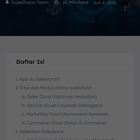
ScaleOcean Team
10
Min Read
Juni 4, 2026
Daftar Isi
1. Apa itu Salesforce?
2. Fitur dan Modul Utama Salesforce
a. Sales Cloud (Optimasi Penjualan)
b. Service Cloud (Layanan Pelanggan)
c. Marketing Cloud (Pemasaran Personal)
d. Commerce Cloud (Solusi E-commerce)
3. Kelebihan Salesforce