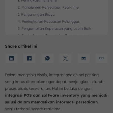
1. Peningkatan Efisiensi
2. Manajemen Persediaan Real-time
3. Pengurangan Biaya
4. Peningkatan Kepuasan Pelanggan
5. Pengambilan Keputusan yang Lebih Baik
6. Peningkatan Akurasi dan Pengurangan
Kesalahan
Share artikel ini
7. Peningkatan Pengalaman Pelanggan
8. Visibilitas Stok yang Akurat
9. Pelaporan dan Analisis
Tantangan Integrasi Sistem POS dengan Software
Inventory
Dalam mengelola bisnis, integrasi adalah hal penting
1. Kompatibilitas Sistem
yang harus diterapkan agar dapat menjangkau seluruh
2. Pengelolaan Data yang Besar
proses bisnis keseluruhan. Hal ini berlaku dengan
integrasi POS dan software inventory yang menjadi
3. Biaya Implementasi dan Pemeliharaan
solusi dalam memastikan informasi persediaan
4. Pelatihan Karyawan
selalu terbarui secara real-time.
Teknologi untuk Integrasi Sistem POS dan Software