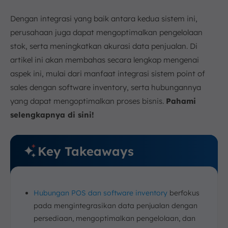
Inventory
1. Scanner Barcode
Dengan integrasi yang baik antara kedua sistem ini,
2. Perangkat Keras Pembayaran
perusahaan juga dapat mengoptimalkan pengelolaan
3. Aplikasi POS
stok, serta meningkatkan akurasi data penjualan. Di
artikel ini akan membahas secara lengkap mengenai
4. Sistem Akuntansi
aspek ini, mulai dari manfaat integrasi sistem point of
Contoh Penerapan Integrasi Sistem POS dan
Software Inventory di Bisnis
sales dengan software inventory, serta hubungannya
Integrasi Seamless All-in-One menggunakan
yang dapat mengoptimalkan proses bisnis.
Pahami
Software Inventory ScaleOcean
selengkapnya di sini!
Kesimpulan
FAQ:
Key Takeaways
Hubungan POS dan software inventory
berfokus
pada mengintegrasikan data penjualan dengan
persediaan, mengoptimalkan pengelolaan, dan