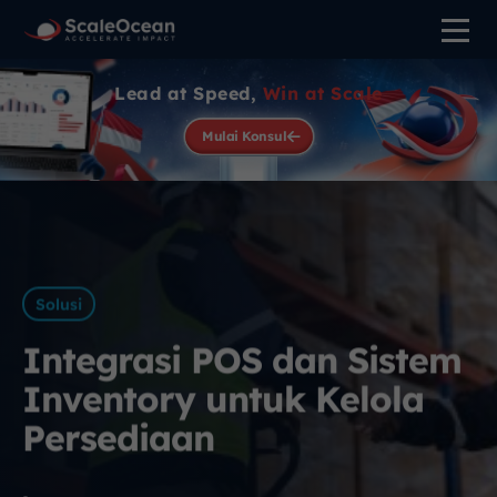
Lead at Speed,
Win at Scale
Mulai Konsul
Solusi
Integrasi POS dan Sistem
Inventory untuk Kelola
Persediaan