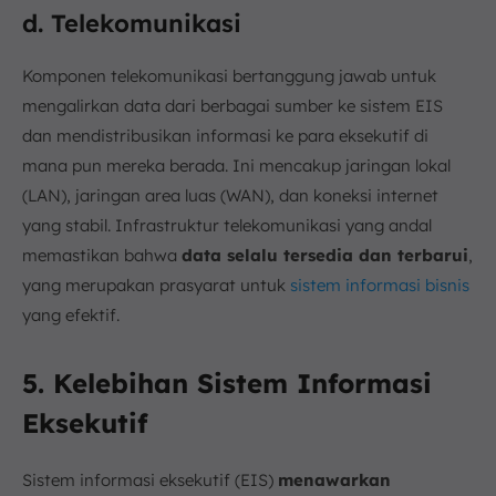
d. Telekomunikasi
Komponen telekomunikasi bertanggung jawab untuk
mengalirkan data dari berbagai sumber ke sistem EIS
dan mendistribusikan informasi ke para eksekutif di
mana pun mereka berada. Ini mencakup jaringan lokal
(LAN), jaringan area luas (WAN), dan koneksi internet
yang stabil. Infrastruktur telekomunikasi yang andal
memastikan bahwa
data selalu tersedia dan terbarui
,
yang merupakan prasyarat untuk
sistem informasi bisnis
yang efektif.
5. Kelebihan Sistem Informasi
Eksekutif
Sistem informasi eksekutif (EIS)
menawarkan