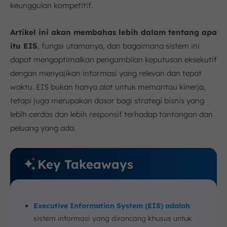
keunggulan kompetitif.
7. Perbedaan EIS dengan Sistem Lainnya
8. Contoh Penggunaan EIS di Perusahaan
Artikel ini akan membahas lebih dalam tentang apa
9. Analisis dan Interprestasikan Data secara Efektif
itu EIS
, fungsi utamanya, dan bagaimana sistem ini
dengan Software ERP ScaleOcean
dapat mengoptimalkan pengambilan keputusan eksekutif
10. Kesimpulan
dengan menyajikan informasi yang relevan dan tepat
FAQ:
waktu. EIS bukan hanya alat untuk memantau kinerja,
tetapi juga merupakan dasar bagi strategi bisnis yang
lebih cerdas dan lebih responsif terhadap tantangan dan
peluang yang ada.
Key Takeaways
Executive Information System (EIS) adalah
sistem informasi yang dirancang khusus untuk