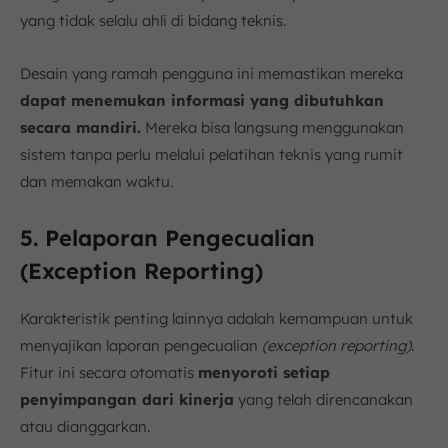
yang tidak selalu ahli di bidang teknis.
Desain yang ramah pengguna ini memastikan mereka
dapat menemukan informasi yang dibutuhkan
secara mandiri.
Mereka bisa langsung menggunakan
sistem tanpa perlu melalui pelatihan teknis yang rumit
dan memakan waktu.
5. Pelaporan Pengecualian
(Exception Reporting)
Karakteristik penting lainnya adalah kemampuan untuk
menyajikan laporan pengecualian
(exception reporting).
Fitur ini secara otomatis
menyoroti setiap
penyimpangan dari kinerja
yang telah direncanakan
atau dianggarkan.