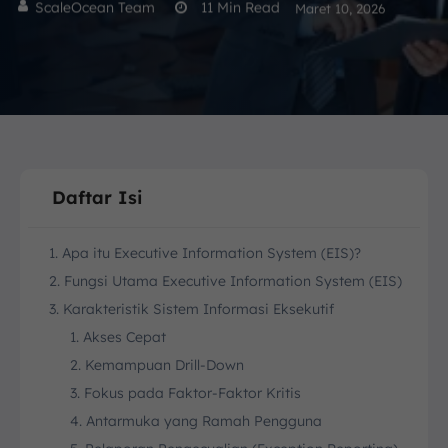
ScaleOcean Team
11
Min Read
Maret 10, 2026
Daftar Isi
1. Apa itu Executive Information System (EIS)?
2. Fungsi Utama Executive Information System (EIS)
3. Karakteristik Sistem Informasi Eksekutif
1. Akses Cepat
2. Kemampuan Drill-Down
3. Fokus pada Faktor-Faktor Kritis
4. Antarmuka yang Ramah Pengguna