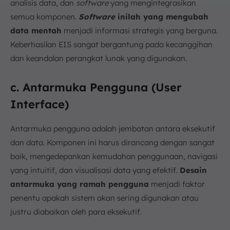
analisis data, dan
software
yang mengintegrasikan
semua komponen.
Software
inilah yang mengubah
data mentah
menjadi informasi strategis yang berguna.
Keberhasilan EIS sangat bergantung pada kecanggihan
dan keandalan perangkat lunak yang digunakan.
c. Antarmuka Pengguna (User
Interface)
Antarmuka pengguna adalah jembatan antara eksekutif
dan data. Komponen ini harus dirancang dengan sangat
baik, mengedepankan kemudahan penggunaan, navigasi
yang intuitif, dan visualisasi data yang efektif.
Desain
antarmuka yang ramah pengguna
menjadi faktor
penentu apakah sistem akan sering digunakan atau
justru diabaikan oleh para eksekutif.