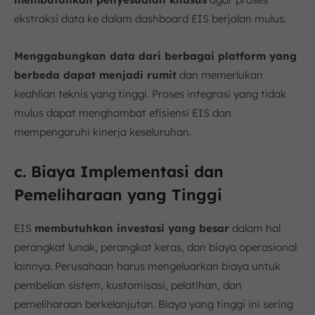
ekstraksi data ke dalam dashboard EIS berjalan mulus.
Menggabungkan data dari berbagai platform yang
berbeda dapat menjadi rumit
dan memerlukan
keahlian teknis yang tinggi. Proses integrasi yang tidak
mulus dapat menghambat efisiensi EIS dan
mempengaruhi kinerja keseluruhan.
c. Biaya Implementasi dan
Pemeliharaan yang Tinggi
EIS
membutuhkan investasi yang besar
dalam hal
perangkat lunak, perangkat keras, dan biaya operasional
lainnya. Perusahaan harus mengeluarkan biaya untuk
pembelian sistem, kustomisasi, pelatihan, dan
pemeliharaan berkelanjutan. Biaya yang tinggi ini sering