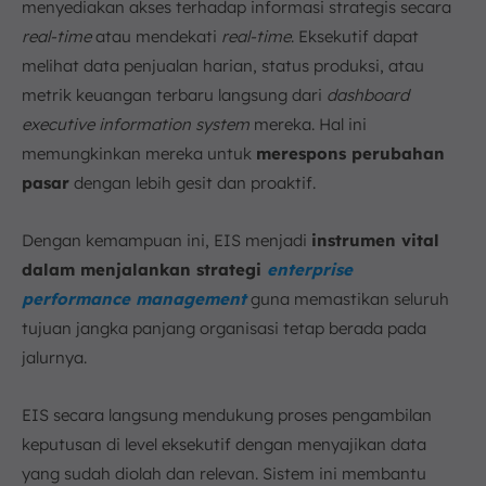
menyediakan akses terhadap informasi strategis secara
real-time
atau mendekati
real-time
. Eksekutif dapat
melihat data penjualan harian, status produksi, atau
metrik keuangan terbaru langsung dari
dashboard
executive information system
mereka. Hal ini
memungkinkan mereka untuk
merespons perubahan
pasar
dengan lebih gesit dan proaktif.
Dengan kemampuan ini, EIS menjadi
instrumen vital
dalam menjalankan strategi
enterprise
performance management
guna memastikan seluruh
tujuan jangka panjang organisasi tetap berada pada
jalurnya.
EIS secara langsung mendukung proses pengambilan
keputusan di level eksekutif dengan menyajikan data
yang sudah diolah dan relevan. Sistem ini membantu