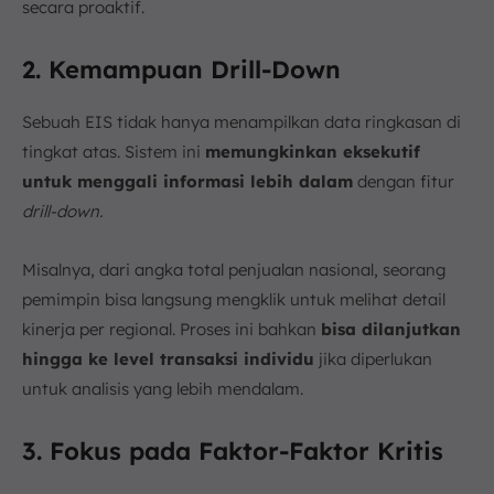
secara proaktif.
2. Kemampuan Drill-Down
Sebuah EIS tidak hanya menampilkan data ringkasan di
tingkat atas. Sistem ini
memungkinkan eksekutif
untuk menggali informasi lebih dalam
dengan fitur
drill-down.
Misalnya, dari angka total penjualan nasional, seorang
pemimpin bisa langsung mengklik untuk melihat detail
kinerja per regional. Proses ini bahkan
bisa dilanjutkan
hingga ke level transaksi individu
jika diperlukan
untuk analisis yang lebih mendalam.
3. Fokus pada Faktor-Faktor Kritis