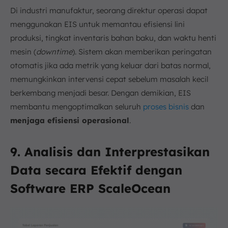
Di industri manufaktur, seorang direktur operasi dapat
menggunakan EIS untuk memantau efisiensi lini
produksi, tingkat inventaris bahan baku, dan waktu henti
mesin (
downtime
). Sistem akan memberikan peringatan
otomatis jika ada metrik yang keluar dari batas normal,
memungkinkan intervensi cepat sebelum masalah kecil
berkembang menjadi besar. Dengan demikian, EIS
membantu mengoptimalkan seluruh
proses bisnis
dan
menjaga efisiensi operasional
.
9. Analisis dan Interprestasikan
Data secara Efektif dengan
Software ERP ScaleOcean