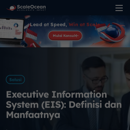
Lead at Speed,
Win at Scale
Mulai Konsul
Solusi
Executive Information
System (EIS): Definisi dan
Manfaatnya