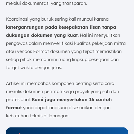
melalui dokumentasi yang transparan.
8. Contoh SPK Instalasi Sistem Pemadam
Kebakaran
Koordinasi yang buruk sering kali muncul karena
9. Contoh SPK Maintenance Order
ketergantungan pada kesepakatan lisan tanpa
10. Contoh SPK Proyek Renovasi
dukungan dokumen yang kuat
. Hal ini menyulitkan
11. Contoh Surat Perintah Kerja Infrastruktur
pengawas dalam memverifikasi kualitas pekerjaan mitra
12. SPK Jasa Konsultasi
atau vendor. Format dokumen yang tepat memastikan
13. Contoh SPK Procurement
setiap pihak memahami ruang lingkup pekerjaan dan
14. Contoh Surat Perintah Kerja Pekerjaan
target waktu dengan jelas.
Mekanikal dan Elektrikal (M&E)
15. SPK Penyelesaian Defek
Artikel ini membahas komponen penting serta cara
16. Contoh Surat Perintah Kerja Borongan
menulis dokumen perintah kerja proyek yang sah dan
Apa Perbedaan SPK Proyek dengan Kontrak?
profesional.
Kami juga menyertakan 16 contoh
Apa Perbedaan SPK dan SPMK?
format
yang dapat langsung disesuaikan dengan
Kesalahan Umum dalam Pembuatan Surat Perintah
kebutuhan teknis di lapangan.
Kerja
1. Ketidakakuratan Data Proyek
2. Kurangnya Standarisasi Dokumen