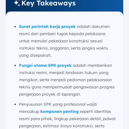
Key Takeaways
3. Keterlambatan Penyusunan dan Distribusi
4. Kesalahan Alokasi Anggaran
5. Keterbatasan Kolaborasi Antar Pihak Tertentu
Surat perintah kerja proyek
adalah dokumen
6. Kurangnya Integrasi dengan Jadwal Proyek
resmi dari pemberi tugas kepada pelaksana
Buat, Dokumentasikan, dan Lacak SPK Proyek Anda
untuk memulai pekerjaan konstruksi sesuai
dengan Software Konstruksi ScaleOcean
instruksi teknis, anggaran, serta jangka waktu
Kesimpulan
yang disepakati.
FAQ:
Fungsi utama SPK proyek
adalah memberikan
instruksi resmi, menjadi landasan hukum yang
mengikat, serta menjadi pedoman pelaksanaan
teknis guna mempermudah pengawasan progres
pengerjaan proyek di lapangan.
Penyusunan SPK yang profesional wajib
mencakup
komponen penting
seperti identitas
resmi para pihak, lingkup pekerjaan detail, jadwal
pengerjaan, estimasi biaya konstruksi, serta