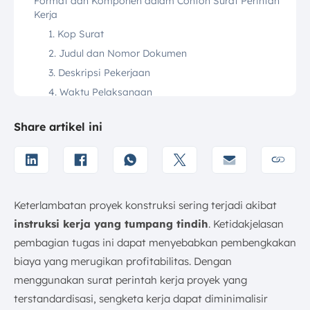
Format dan Komponen dalam Contoh Surat Perintah
Kerja
1. Kop Surat
2. Judul dan Nomor Dokumen
3. Deskripsi Pekerjaan
4. Waktu Pelaksanaan
5. Sumber Daya
Share artikel ini
6. Biaya dan Anggaran
7. Ketentuan dan Syarat
16 Contoh Surat Perintah Kerja Proyek
1. Contoh SPK Proyek
Keterlambatan proyek konstruksi sering terjadi akibat
2. Contoh SPK Proyek Properti
instruksi kerja yang tumpang tindih
. Ketidakjelasan
3. Contoh SPK Pengadaan Material Utama
pembagian tugas ini dapat menyebabkan pembengkakan
4. Contoh Surat Perintah Kerja Kontraktor
biaya yang merugikan profitabilitas. Dengan
5. SPK Subkontrak
menggunakan surat perintah kerja proyek yang
6. Contoh SPK Pekerjaan Sipil dan Struktur
terstandardisasi, sengketa kerja dapat diminimalisir
7. Contoh SPK Change Order