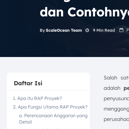
dan Contohny
P
9
Min Read
By
ScaleOcean Team
Salah sa
Daftar Isi
adalah
p
penyusun
1. Apa itu RAP Proyek?
2. Apa Fungsi Utama RAP Proyek?
menggangg
a. Perencanaan Anggaran yang
perusahaan
Detail