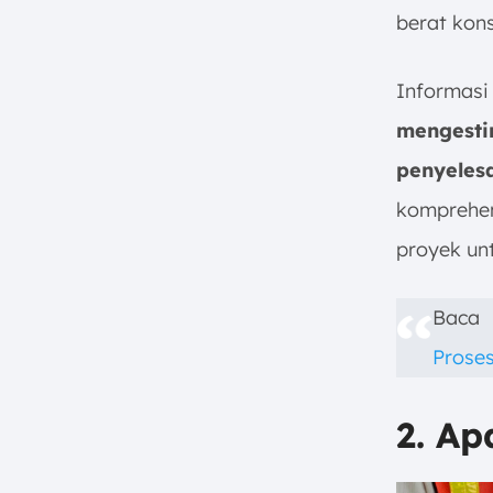
berat kons
Informas
mengest
penyeles
komprehen
proyek unt
Baca 
Prose
2. A