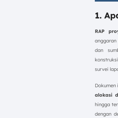
1. Ap
RAP pro
anggaran 
dan sumb
konstruks
survei la
Dokumen i
alokasi 
hingga te
dengan de