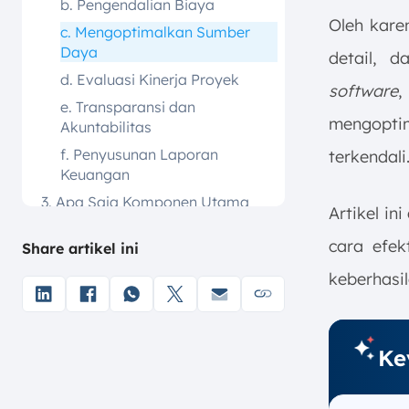
b. Pengendalian Biaya
Oleh kare
c. Mengoptimalkan Sumber
Daya
detail, 
d. Evaluasi Kinerja Proyek
software
,
e. Transparansi dan
mengopti
Akuntabilitas
f. Penyusunan Laporan
terkendali
Keuangan
3. Apa Saja Komponen Utama
Artikel in
RAP Proyek?
cara efe
Share artikel ini
a. Rincian Biaya Material
b. Biaya Tenaga Kerja
keberhasil
c. Biaya Peralatan
d. Biaya Sub kontraktor
Ke
e. Biaya Overhead
f. Jadwal Pelaksanaan