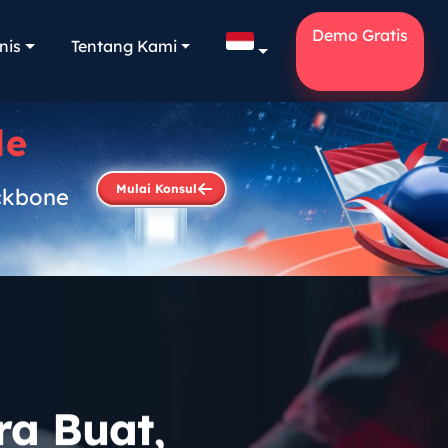
Demo Gratis
nis
Tentang Kami
le
Mulai Konsul
ckbone
.
ra Buat,