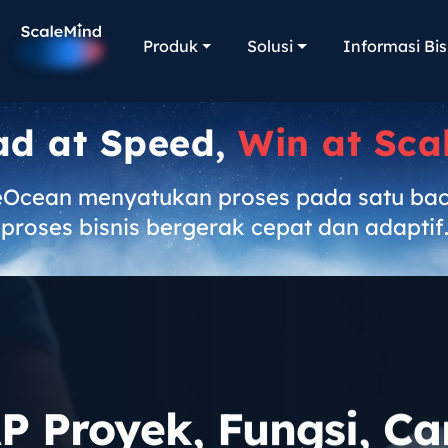
Produk
Solusi
Informasi Bis
ad at Speed,
Win at Sca
eOcean menyatukan proses pada satu ba
proses bisnis bergerak cepat dan adaptif
P Proyek, Fungsi, Ca