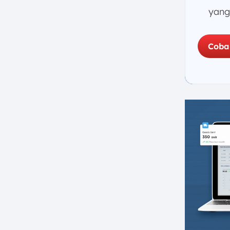
b. Contoh RAP Proyek 2
yang
6. Apa Perbedaan RAP dan RAB
Proyek?
7. Kesimpulan
Coba
FAQ: