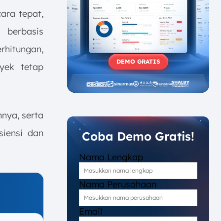
ara tepat,
 berbasis
hitungan,
DEMO GRATIS
yek tetap
hnya, serta
iensi dan
Coba Demo Gratis!
Nama Lengkap
Nama Perusahaan
Email