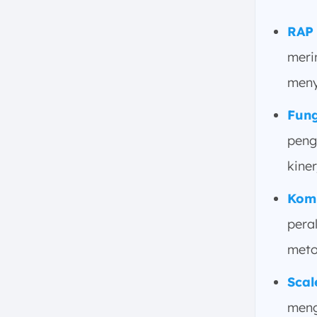
g. Metode Pelaksanaan
h. Alokasi Sumber Daya
RAP 
4. Bagaimana Cara Membuat
meri
RAP Proyek?
meny
a. Memahami Isi RAB
b. Menghitung Volume
Fung
Pengeluaran Nyata
peng
c. Menentukan Harga Satuan
d. Menghitung Biaya Langsung
kine
dan Tidak Langsung
Kom
e. Alokasi Anggaran untuk
Biaya Tidak Terduga
pera
f. Menyusun Struktur RAP
meto
g. Simulasi dan Review
5. Contoh RAP Proyek
Scal
a. Contoh RAP Proyek 1
meng