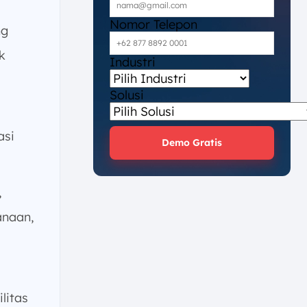
Nomor Telepon
ng
k
Industri
Solusi
asi
Demo Gratis
,
anaan,
litas