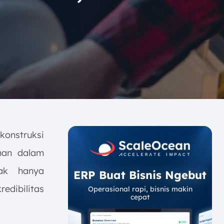
onstruksi
han dalam
dak hanya
ERP Buat Bisnis Ngebut
edibilitas
Operasional rapi, bisnis makin
cepat