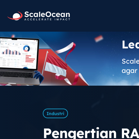
Le
Scal
agar 
Industri
Pengertian RA