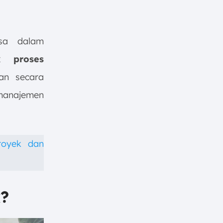
asa dalam
k proses
n secara
 manajemen
royek dan
k?