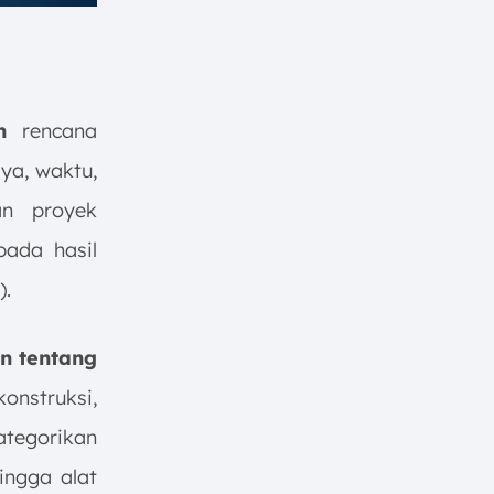
h
rencana
ya, waktu,
an proyek
pada hasil
).
n tentang
onstruksi,
ategorikan
ingga alat