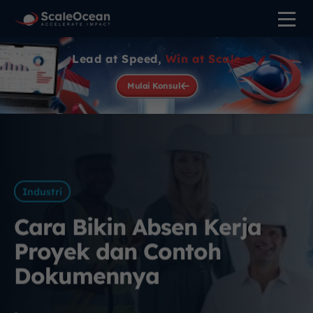
Lead at Speed,
Win at Scale
Mulai Konsul
Industri
Cara Bikin Absen Kerja
Proyek dan Contoh
Dokumennya