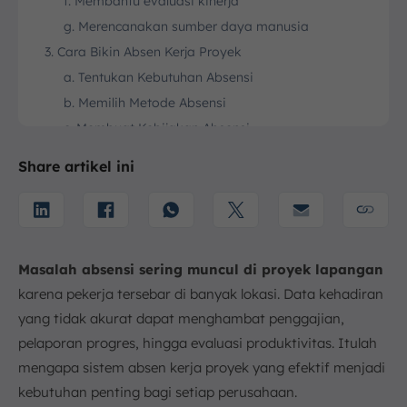
f. Membantu evaluasi kinerja
g. Merencanakan sumber daya manusia
3. Cara Bikin Absen Kerja Proyek
a. Tentukan Kebutuhan Absensi
b. Memilih Metode Absensi
c. Membuat Kebijakan Absensi
d. Implementasi Sistem Absensi
Share artikel ini
e. Integrasi dengan Sistem Penggajian
f. Pemantauan dan Evaluasi
g. Penyesuaian dengan Peningkatan Berkelanjutan
4. Metode Absensi Kerja: Manual vs Digital
Masalah absensi sering muncul di proyek lapangan
5. Contoh Absen Kerja Proyek Konstruksi
karena pekerja tersebar di banyak lokasi. Data kehadiran
6. Kesimpulan
yang tidak akurat dapat menghambat penggajian,
FAQ:
pelaporan progres, hingga evaluasi produktivitas. Itulah
mengapa sistem absen kerja proyek yang efektif menjadi
kebutuhan penting bagi setiap perusahaan.