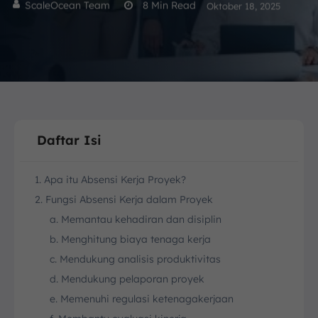
ScaleOcean Team
8
Min Read
Oktober 18, 2025
Daftar Isi
1. Apa itu Absensi Kerja Proyek?
2. Fungsi Absensi Kerja dalam Proyek
a. Memantau kehadiran dan disiplin
b. Menghitung biaya tenaga kerja
c. Mendukung analisis produktivitas
d. Mendukung pelaporan proyek
e. Memenuhi regulasi ketenagakerjaan