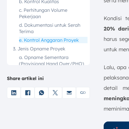
serta mem
b. Kontrol Kualitas
c. Perhitungan Volume
Pekerjaan
Kondisi 
d. Dokumentasi untuk Serah
20% dari
Terima
harus seg
e. Kontrol Anggaran Proyek
3. Jenis Opname Proyek
untuk men
a. Opname Sementara
(Provisional Hand Over/PHO)
Lalu, apa
b. Opname Akhir (Final Hand
pelaksana
Share artikel ini
Over)
4. Persiapan Opname Proyek
detail m
a. Dokumen Terkait
meningka
b. Peralatan Opname Proyek
meminimal
c. Objek yang Diperiksa
d. Form Resume Opname
Proyek