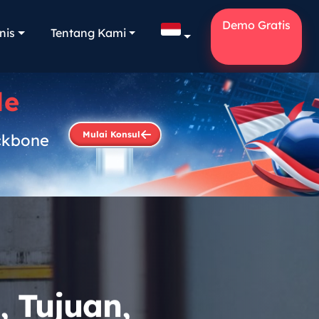
Demo Gratis
nis
Tentang Kami
le
Mulai Konsul
ckbone
.
 Tujuan,