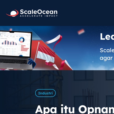
Le
Scal
agar 
Industri
Apa itu Opnam