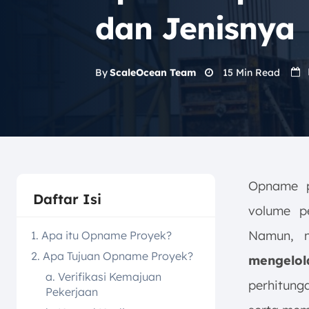
dan Jenisnya
15
Min Read
By
ScaleOcean Team
Opname p
Daftar Isi
volume pe
Namun, m
1. Apa itu Opname Proyek?
2. Apa Tujuan Opname Proyek?
mengelol
a. Verifikasi Kemajuan
perhitung
Pekerjaan