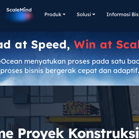
Produk
Solusi
Informasi Bis
ad at Speed,
Win at Sca
eOcean menyatukan proses pada satu ba
proses bisnis bergerak cepat dan adaptif
e Proyek Konstruksi,