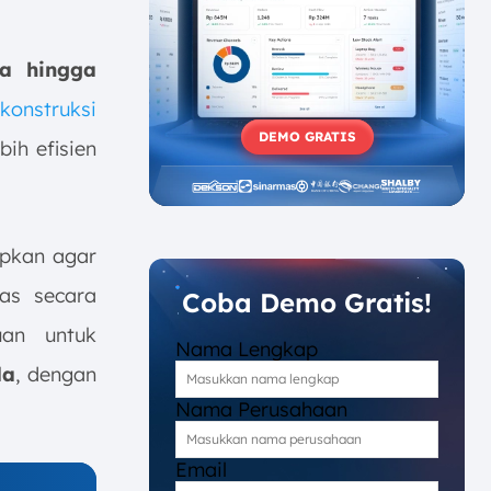
a hingga
konstruksi
DEMO GRATIS
ih efisien
apkan agar
has secara
Coba Demo Gratis!
uan untuk
Nama Lengkap
da
, dengan
Nama Perusahaan
Email