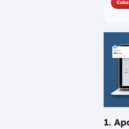
Pekerjaan pada Proyek
Coba
a. Tahap Persiapan
b. Tahap Pelaksanaan Opname
c. Analisis dan Tindakan
Perbaikan
d. Dokumentasi Laporan
Opname
7. Format Opname Pekerjaan
pada Konstruksi
8. Tips Pelaksanaan Opname
Proyek
a. Libatkan Tim yang
Berpengalaman
b. Siapkan Peralatan yang
Diperlukan
c. Lakukan Secara Bertahap
1. A
d. Dokumentasikan Setiap