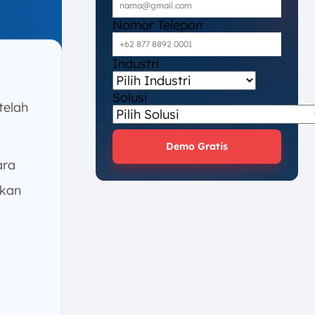
Nomor Telepon
Industri
Solusi
telah
Demo Gratis
ara
ikan