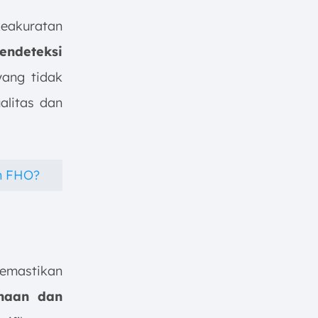
eakuratan
endeteksi
yang tidak
alitas dan
n FHO?
memastikan
anaan dan