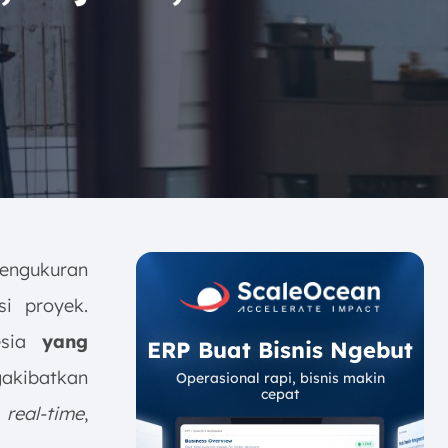
engukuran
si proyek.
esia
yang
ERP Buat Bisnis Ngebut
ngakibatkan
Operasional rapi, bisnis makin
cepat
s
real-time
,