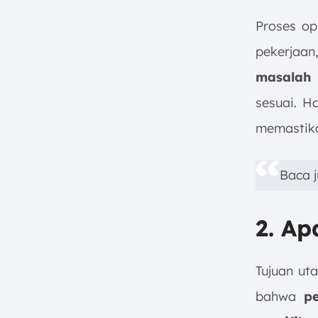
Proses o
pekerjaan
masalah
s
sesuai. H
memastika
Baca 
2. A
Tujuan ut
bahwa
p