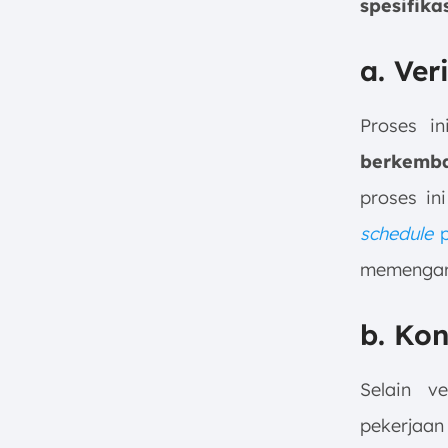
spesifika
a. Ver
Proses in
berkemb
proses in
schedule
p
memengaru
b. Kon
Selain v
pekerjaan