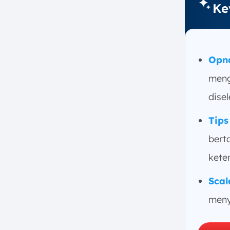
Ke
e. Pertemuan dengan
Kontraktor
5. Pihak yang Terlibat dalam
Opname Proyek Konstruksi
Opn
a. Pemilik Proyek
meng
b. Kontraktor Utama
disel
c. Sub-kontraktor
d. Pengawas Konstruksi
Tips
e. Arsitek
bert
f. Inspektur Konstruksi
kete
g. Manajer Proyek
h. Surveyor
Scal
i. Penyedia Material
meny
j. Konsultan Keuangan
6. Cara Melakukan Opname