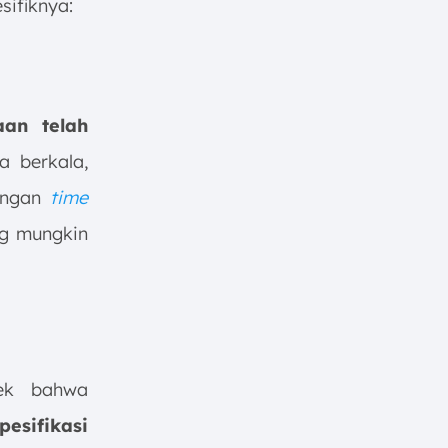
sifiknya:
aan telah
a berkala,
dengan
time
ng mungkin
cek bahwa
esifikasi