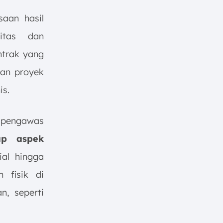
aan hasil
itas dan
ntrak yang
uan proyek
is.
m pengawas
ap aspek
ial hingga
 fisik di
, seperti