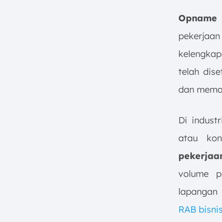
Langkah
Opname 
e. Perhatikan Aspek Keuangan
f. Perhatikan Ketentuan TGR
pekerja
9. Kelola Proyek Lebih Mudah
kelengkap
dengan Software Konstruksi
telah dis
ScaleOcean
10. Kesimpulan
dan memas
FAQ:
Di indust
atau kon
pekerjaa
volume p
lapangan
RAB bisni