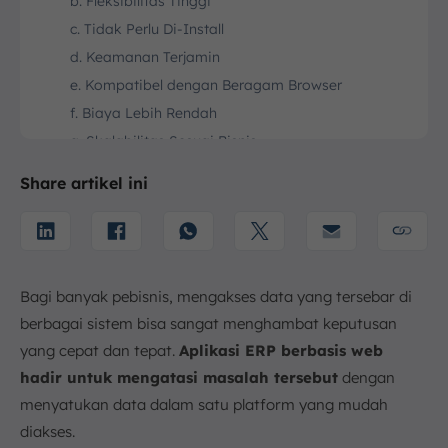
b. Fleksibilitas Tinggi
c. Tidak Perlu Di-Install
d. Keamanan Terjamin
e. Kompatibel dengan Beragam Browser
f. Biaya Lebih Rendah
g. Skalabilitas Sesuai Bisnis
h. Pembaruan Sistem Otomatis
Share artikel ini
4. Kekurangan Software ERP Berbasis Web
a. Membutuhkan Internet yang Stabil
b. Risiko Keamanan Data
c. Kustomisasi Terbatas
Bagi banyak pebisnis, mengakses data yang tersebar di
5. Contoh Sistem ERP Berbasis Web
berbagai sistem bisa sangat menghambat keputusan
a. Aplikasi ERP Berbasis Web ScaleOcean
yang cepat dan tepat.
Aplikasi ERP berbasis web
b. Odoo
hadir untuk mengatasi masalah tersebut
dengan
c. NetSuite
menyatukan data dalam satu platform yang mudah
d. SAP Business One
diakses.