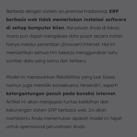
6. Cara Memilih Web Based ERP yang Tepat
a. Identifikasi Kebutuhan Bisnis
Berbeda dengan sistem
on-premise
tradisional,
ERP
b. Tingkat Kustomisasi dan Fleksibilitas
berbasis web tidak memerlukan instalasi
software
c. Skalabilitas
di setiap komputer klien.
Karyawan Anda di lokasi
d. Kemudahan Penggunaan
mana pun dapat mengakses data pusat secara instan
e. Dukungan dan Layanan Purna Jual
hanya melalui peramban
(browser)
internet. Hal ini
f. Keamanan dan Kepatuhan
memastikan semua tim bekerja menggunakan satu
g. Integrasi dengan Sistem Lain
sumber data yang sama dan terbaru.
7. Kesimpulan
Model ini menawarkan fleksibilitas yang luar biasa,
FAQ:
namun juga memiliki konsekuensi tersendiri, seperti
ketergantungan penuh pada koneksi internet.
Artikel ini akan mengupas tuntas kelebihan dan
kekurangan sistem ERP berbasis web. Ini akan
membantu Anda menentukan apakah model ini tepat
untuk operasional perusahaan Anda.