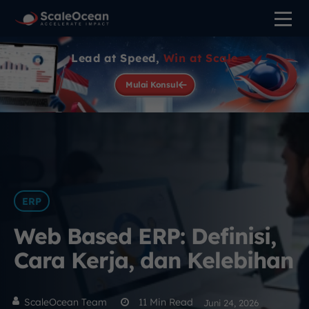
Lead at Speed,
Win at Scale
Mulai Konsul
ERP
Web Based ERP: Definisi,
Cara Kerja, dan Kelebihan
ScaleOcean Team
11
Min Read
Juni 24, 2026