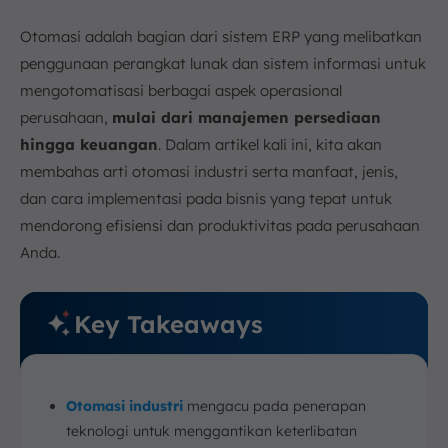
5. Penerapan Otomasi Industri di Berbagai Bidang
a. Manufaktur
Otomasi adalah bagian dari sistem ERP yang melibatkan
b. Logistik
penggunaan perangkat lunak dan sistem informasi untuk
c. Proses
mengotomatisasi berbagai aspek operasional
perusahaan,
d. Energi
mulai dari manajemen persediaan
hingga keuangan
. Dalam artikel kali ini, kita akan
6. Strategi Implementasi Otomasi ERP
membahas arti otomasi industri serta manfaat, jenis,
a. Perencanaan yang Matang
dan cara implementasi pada bisnis yang tepat untuk
b. Kustomisasi yang Sesuai
mendorong efisiensi dan produktivitas pada perusahaan
c. Pelatihan dan Penyuluhan Karyawan
Anda.
d. Pengelolaan Risiko
e. Pengujian yang Teliti
f. Pemantauan dan Penyesuaian
Key Takeaways
7. Kesimpulan
FAQ:
Otomasi industri
mengacu pada penerapan
teknologi untuk menggantikan keterlibatan