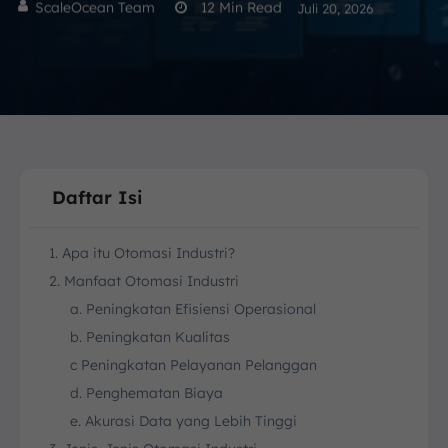
ScaleOcean Team
12
Min Read
Juli 20, 2026
Daftar Isi
1. Apa itu Otomasi Industri?
2. Manfaat Otomasi Industri
a. Peningkatan Efisiensi Operasional
b. Peningkatan Kualitas
c Peningkatan Pelayanan Pelanggan
d. Penghematan Biaya
e. Akurasi Data yang Lebih Tinggi