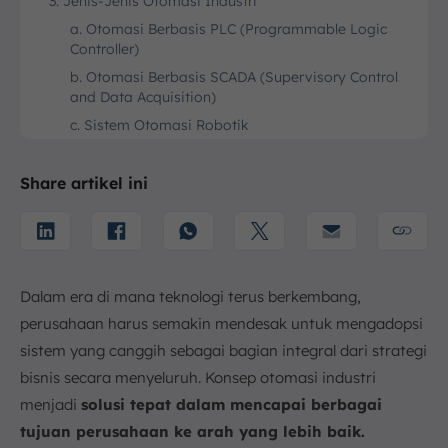
3. Jenis-Jenis Otomasi Industri
a. Otomasi Berbasis PLC (Programmable Logic
Controller)
b. Otomasi Berbasis SCADA (Supervisory Control
and Data Acquisition)
c. Sistem Otomasi Robotik
d. Otomasi Berbasis Penglihatan Mesin (Vision
System)
Share artikel ini
e. Otomasi Berbasis Internet of Things (IoT)
f. Otomasi untuk Pengendalian Proses
g. Otomasi pada Logistik dan Manufaktur
4. Komponen Utama dalam Sistem Otomasi Industri
Dalam era di mana teknologi terus berkembang,
a. Sensor
perusahaan harus semakin mendesak untuk mengadopsi
b. Aktuator
sistem yang canggih sebagai bagian integral dari strategi
c. Unit Kontrol
bisnis secara menyeluruh. Konsep otomasi industri
d. Interface Operator
menjadi
solusi tepat dalam mencapai berbagai
e. Sistem Komunikasi
tujuan perusahaan ke arah yang lebih baik.