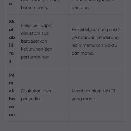
a
berkembang.
panjang.
Sk
Fleksibel, dapat
al
Fleksibel, namun proses
dikustomisasi
ab
pembaruan cenderung
berdasarkan
ili
lebih memakan waktu
kebutuhan dan
ta
dan mahal.
pertumbuhan.
s
Pe
m
eli
Dilakukan oleh
Membutuhkan tim IT
ha
penyedia.
yang mahir.
ra
an