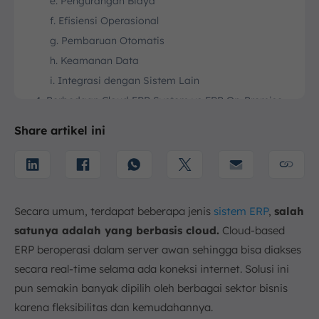
e. Pengurangan Biaya
f. Efisiensi Operasional
g. Pembaruan Otomatis
h. Keamanan Data
i. Integrasi dengan Sistem Lain
4. Perbedaan Cloud ERP System vs ERP On-Premise
a. Lokasi
Share artikel ini
b. Akses
c. Biaya
d. Skalabilitas
e. Pemeliharaan
Secara umum, terdapat beberapa jenis
sistem ERP
,
salah
5. Contoh Fungsi ERP Berbasis Cloud
satunya adalah yang berbasis cloud.
Cloud-based
a. Manajemen Keuangan
ERP beroperasi dalam server awan sehingga bisa diakses
b. Manajemen Rantai Pasokan
secara real-time selama ada koneksi internet. Solusi ini
c. Manajemen Hubungan Pelanggan (CRM)
pun semakin banyak dipilih oleh berbagai sektor bisnis
d. Manajemen Sumber Daya Manusia (HRM)
karena fleksibilitas dan kemudahannya.