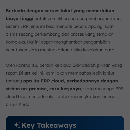
e. Manajemen Proyek
6. Optimalkan Bisnis Anda dengan Cloud ERP
Berbeda dengan server lokal yang memerlukan
ScaleOcean
biaya tinggi
untuk pemeliharaan dan pembaruan rutin,
7. Kesimpulan
sistem ERP jenis ini bisa menjadi beban. Apalagi saat
FAQ:
bisnis sedang berkembang dan proses yang semakin
kompleks. Hal ini dapat menghambat pengambilan
keputusan serta meningkatkan risiko kesalahan data.
Oleh karena itu, beralih ke cloud ERP adalah pilihan yang
tepat. Di artikel ini, kami akan membahas lebih lanjut
tentang
apa itu ERP cloud, perbedaannya dengan
sistem on-premise, cara kerjanya
, serta mengapa ERP
cloud bisa menjadi solusi untuk meningkatkan kinerja
bisnis Anda.
Key Takeaways