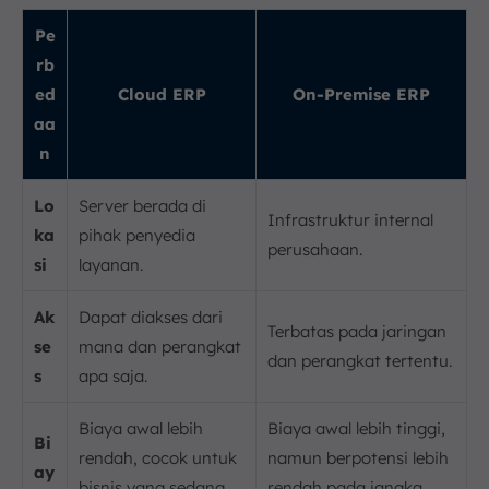
Pe
rb
ed
Cloud ERP
On-Premise ERP
aa
n
Lo
Server berada di
Infrastruktur internal
ka
pihak penyedia
perusahaan.
si
layanan.
Ak
Dapat diakses dari
Terbatas pada jaringan
se
mana dan perangkat
dan perangkat tertentu.
s
apa saja.
Biaya awal lebih
Biaya awal lebih tinggi,
Bi
rendah, cocok untuk
namun berpotensi lebih
ay
bisnis yang sedang
rendah pada jangka