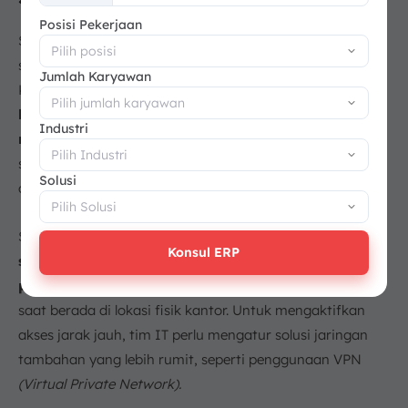
+62
Posisi Pekerjaan
Skalabilitas atau kemampuan menambah kapasitas
seringkali menjadi tantangan pada model
on-premise.
Jumlah Karyawan
Ketika bisnis berkembang pesat,
penambahan
kapasitas mengharuskan perusahaan berinvestasi
Industri
membeli perangkat keras baru.
Proses pembaruan
sistem untuk mendukung kapasitas yang lebih besar juga
Solusi
cenderung lebih kompleks dan membutuhkan waktu.
Secara standar, akses ke sistem
on-premise
ERP
Konsul ERP
seringkali terbatas hanya pada jaringan internal
perusahaan.
Karyawan hanya bisa mengakses sistem
saat berada di lokasi fisik kantor. Untuk mengaktifkan
akses jarak jauh, tim IT perlu mengatur solusi jaringan
tambahan yang lebih rumit, seperti penggunaan VPN
(Virtual Private Network).