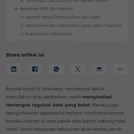
e. Tantangan Skalabilitas dan Akses Sistem
4. Kelebihan ERP On-Premise
a. Kontrol Penuh Infrastruktur dan Data
b. Keamanan dan Kepatuhan yang Lebih Terjamin
c. Kustomisasi Mendalam
d. Fleksibilitas Infrastruktur
e. Potensi Biaya Jangka Panjang yang Lebih
Share artikel ini
Hemat
f. Tidak Bergantung pada Vendor Eksternal
5. Kekurangan On-Premise ERP
a. Biaya Awal yang Tinggi
Banyak bisnis di Indonesia, terutama di sektor
b. Biaya Pemeliharaan
manufaktur atau perbankan, masih
menghadapi
c. Keterbatasan Akses
tantangan regulasi data yang ketat.
Mereka juga
d. Skalabilitas Terbatas
sering khawatir operasional terhenti total hanya karena
e. Memerlukan IT Internal
koneksi internet di area pabrik atau kantor cabang tidak
f. Implementasi Sistem Lebih Lama
stabil. Untuk menjawab kebutuhan akan kendali penuh
6. Perbandingan Cloud ERP vs On-Premise ERP