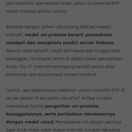
dan stabilitas operasional inilah, solusi
on-premise
ERP
a. Tempat Penyimpanan Data
masih menjadi pilihan utama.
b. Biaya Awal dan Biaya Berkelanjutan
c. Kendali dan Kustomisasi
Berbeda dengan sistem
cloud
yang diakses melalui
d. Akses dan Mobilitas
internet,
model
on-premise
berarti perusahaan
7. Kesimpulan
membeli dan mengelola sendiri server fisiknya.
FAQ:
Seluruh data sensitif, mulai dari keuangan hingga data
pelanggan, tersimpan aman di dalam lokasi perusahaan
Anda. Tim IT internal memegang kendali penuh atas
keamanan dan kustomisasi sistem tersebut.
Lantas, apa sebenarnya kelebihan utama memiliki ERP di
server sendiri di era serba
cloud
ini? Artikel ini akan
membahas tuntas
pengertian
on-premise,
keunggulannya, serta perbedaan mendasarnya
dengan model
cloud.
Pemahaman ini sangat penting
agar Anda tidak salah dalam memilih fondasi teknologi