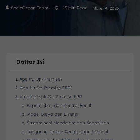
ScaleOcean Team
13
Min Read
Maret 4, 2026
Daftar Isi
1. Apa itu On-Premise?
2. Apa itu On-Premise ERP?
3. Karakteristik On-Premise ERP
a. Kepemilikan dan Kontrol Penuh
b. Model Biaya dan Lisensi
c. Kustomisasi Mendalam dan Kepatuhan
d. Tanggung Jawab Pengelolaan Internal