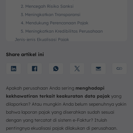
2. Mencegah Risiko Sanksi
3. Meningkatkan Transparansi
4. Mendukung Perencanaan Pajak
5. Meningkatkan Kredibilitas Perusahaan
Jenis-jenis Ekualisasi Pajak
1. Ekualisasi Peredaran Usaha (PPh Badan dan
PPh Keluaran)
Share artikel ini
2. Ekualisasi Biaya/Beban (PPh Badan dengan
PPh Pot/Put)
3. Ekualisasi Pembelian (HPP dengan PPN
Masukan)
Apakah perusahaan Anda sering
menghadapi
4. Ekualisasi Data Internal dengan Pihak Ketiga
kekhawatiran terkait keakuratan data pajak
yang
Contoh Laporan Ekualisasi Pajak
dilaporkan? Atau mungkin Anda belum sepenuhnya yakin
Prosedur Ekualisasi Pajak
bahwa laporan pajak yang diserahkan sudah sesuai
1. Kumpulkan Data Keuangan
dengan yang tercatat di sistem e-Faktur? Itulah
2. Cocokkan dengan SPT Pajak
pentingnya ekualisasi pajak dilakukan di perusahaan.
3. Identifikasi Selisih