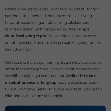
4. Koreksi dan Dokumentasi
Dalam dunia perpajakan Indonesia, ekualisasi sangat
5. Menggunakan Software Perpajakan atau ERP
penting untuk memastikan bahwa transaksi yang
Terintegrasi
tercatat sesuai dengan faktur yang dikeluarkan,
Melaporkan Pajak Lebih Mudah dan Otomatis
terutama dalam perhitungan Pajak PPN.
Tanpa
dengan ScaleOcean
ekualisasi yang tepat
, risiko ketidaksesuaian data
Kesimpulan
dapat menyebabkan masalah perpajakan yang rumit di
FAQ:
kemudian hari.
Oleh karena itu, sangat penting bagi setiap wajib pajak
untuk memahami proses ini agar dapat melaksanakan
kewajiban pajaknya dengan tepat.
Artikel ini akan
membahas secara lengkap
apa itu ekualisasi pajak,
tujuan utamanya, serta jenis-jenis ekualisasi yang perlu
diketahui oleh setiap wajib pajak.