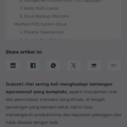
6. Manajemen Produktivitas Tim Lapangan
7. Skala Multi-Lokasi
8. Cloud Backup Otomatis
Manfaat POS System Cloud
1. Efisiensi Operasional
2. Aksesibilitas Fleksibel
3. Keamanan Data yang Ditingkatkan
Share artikel ini
4. Skalabilitas dan Pembaruan yang Mudah
5. Integrasi Sistem yang Lancar
Macam-Macam Software POS Retail
1. On-Premise POS
Industri ritel sering kali menghadapi tantangan
2. Mobile POS
operasional yang kompleks
, seperti manajemen stok
3. Software POS Cloud Based
dan pemrosesan transaksi yang efisien, di tengah
Cara Kerja Sistem POS Cloud
persaingan yang semakin ketat. Hal ini bisa
1. Pencatatan Transaksi
memengaruhi produktivitas dan kepuasan pelanggan jika
2. Pemrosesan di Cloud
tidak dikelola dengan baik.