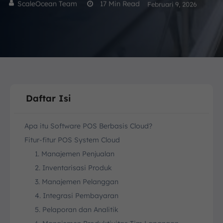
ScaleOcean Team
17
Min Read
Februari 9, 2026
Daftar Isi
Apa itu Software POS Berbasis Cloud?
Fitur-fitur POS System Cloud
1. Manajemen Penjualan
2. Inventarisasi Produk
3. Manajemen Pelanggan
4. Integrasi Pembayaran
5. Pelaporan dan Analitik