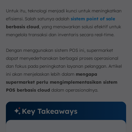
3. Penyimpanan dan Keamanan Data
4. Akses dan Pelaporan Instan
Untuk itu, teknologi menjadi kunci untuk meningkatkan
Keunggulan POS System Cloud
efisiensi. Salah satunya adalah
sistem point of sale
1. Hemat Biaya Operasional
berbasis cloud
, yang menawarkan solusi efektif untuk
2. Fleksibilitas dalam Penggunaan dan
mengelola transaksi dan inventaris secara real-time.
Skalabilitas
3. Dukungan Teknologi dan Pembaruan Berkala
Dengan menggunakan sistem POS ini, supermarket
4. Integrasi yang Lebih Mudah
dapat menyederhanakan berbagai proses operasional
Kelemahan POS System Cloud
dan fokus pada peningkatan layanan pelanggan. Artikel
1. Ketergantungan pada Internet
ini akan menjelaskan lebih dalam
mengapa
2. Potensi Masalah Privasi
supermarket perlu mengimplementasikan sistem
3. Keterbatasan Fitur
POS berbasis cloud
dalam operasionalnya.
Contoh Implementasi POS System Cloud
1. Bisnis Ritel
Key Takeaways
2. Restoran dan Kafe
3. Klinik dan Apotek
4. Coffee Shop atau Kedai Kecil