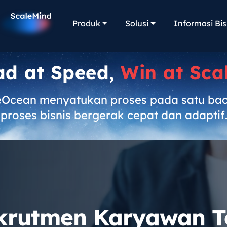
Produk
Solusi
Informasi Bis
ad at Speed,
Win at Sca
eOcean menyatukan proses pada satu ba
proses bisnis bergerak cepat dan adaptif
ekrutmen Karyawan T