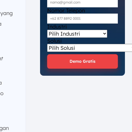
Nomor Telepon
 yang
a
Industri
Solusi
t
Demo Gratis
a
ho
gan