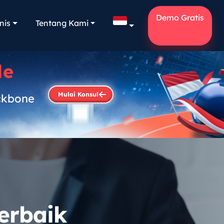
Demo Gratis
nis
Tentang Kami
le
Mulai Konsul
ckbone
.
erbaik