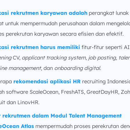
kasi rekrutmen karyawan adalah
perangkat lunak
at untuk mempermudah perusahaan dalam mengelol
es perekrutan karyawan secara efisien dan efektif.
kasi rekrutmen harus memiliki
fitur-fitur seperti AI
ening
CV,
applicant tracking system
,
job posting
,
talen
line management
, dan
onboarding digital
.
erapa
rekomendasi aplikasi HR
recruiting Indonesi
ah software ScaleOcean, FreshATS, GreatDayHR, Zo
uit dan LinovHR.
r rekrutmen dalam Modul Talent Management
eOcean Atlas
mempermudah proses perekrutan den