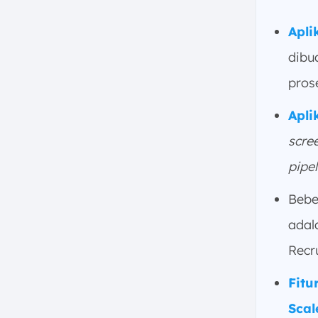
12. Sistem Rektrutmen Jobsoid
13. Aplikasi Rekrutmen
Apli
OrangeHRM
dibu
14. Aplikasi Rekrutmen
Workable
pros
15. Bamboo HR Recruitment
Apli
Software
16. Aplikasi Rekrutmen Online
scre
Sniper AI
pipe
17. Software Rektrutmen Lever
Apa Fitur Utama Recruitment
Beb
Software?
adal
1. AI Screening CV
Recr
2. Applicant Tracking System
(ATS)
Fitu
3. Integrasi dengan Tes
Scal
Penilaian Keterampilan