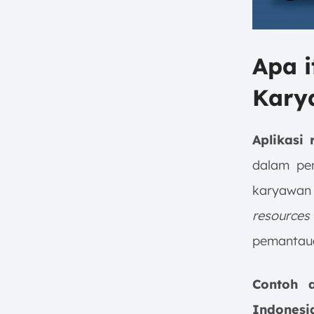
Apa i
Kary
Aplikasi
dalam pen
karyawan
resources
pemantaua
Contoh 
Indonesi