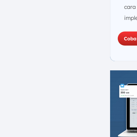
4. Job Posting
cara 
5. Talent Pipeline Management
impl
6. Onboarding Digital
Tips dalam Memilih Aplikasi
Coba
Rekrutmen Karyawan untuk Bisnis
Kesimpulan
FAQ Tentang Aplikasi Rekrutmen: