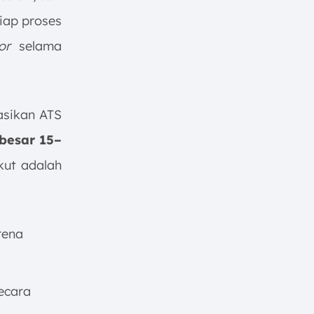
iap proses
or
selama
asikan ATS
besar 15–
kut adalah
rena
ecara