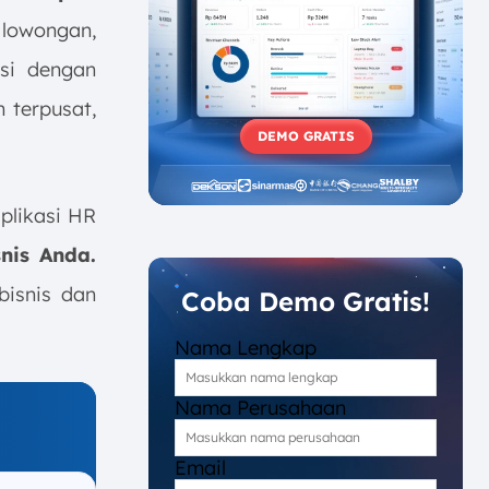
lowongan,
si dengan
 terpusat,
DEMO GRATIS
plikasi HR
nis Anda.
bisnis dan
Coba Demo Gratis!
Nama Lengkap
Nama Perusahaan
Email