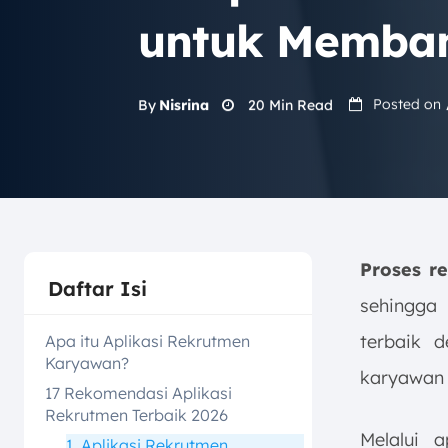
untuk Memba
Posted on
20
Min Read
By
Nisrina
Proses r
Daftar Isi
sehingga
terbaik d
Apa itu Aplikasi Rekrutmen
Karyawan?
karyawan m
17 Rekomendasi Aplikasi
Rekrutmen Terbaik 2026
Melalui a
1. Aplikasi Rekrutmen