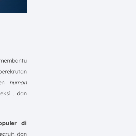
g membantu
perekrutan
men
human
eksi , dan
puler di
ecruit, dan