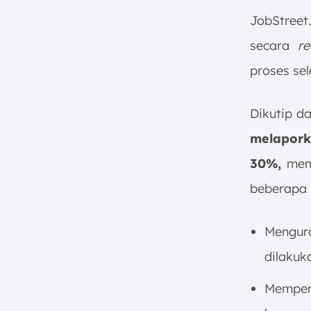
JobStreet
secara
re
proses sel
Dikutip d
melapork
30%,
memp
beberapa 
Mengura
dilakuk
Memper