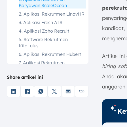
Karyawan ScaleOcean
perekrut
2. Aplikasi Rekrutmen LinovHR
penyarin
3. Aplikasi Fresh ATS
kandidat,
4. Aplikasi Zoho Recruit
menghemat
5. Software Rekrutmen
KitaLulus
6. Aplikasi Rekrutmen Hubert
Artikel i
7. Aplikasi Rekrutmen
hiring sof
Karyawan KaryaONE
Anda akan
Share artikel ini
8. Software Rekrutmen
GreatDay HR
anggaran 
9. Aplikasi Rekrutmen
Karyawan Online Greenhouse
10. Aplikasi Rekrutmen Skeleed
Ke
11. Software Rekrutmen
Bridgenr