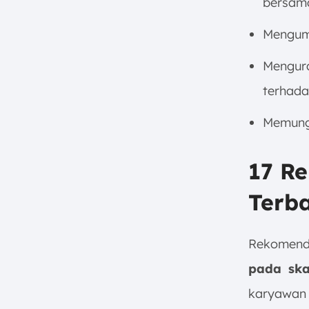
bersam
Mengump
Mengura
terhada
Memungk
17 R
Terba
Rekomenda
pada ska
karyawan