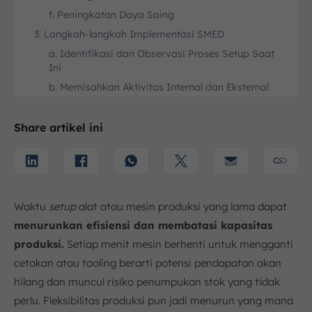
f. Peningkatan Daya Saing
3. Langkah-langkah Implementasi SMED
a. Identifikasi dan Observasi Proses Setup Saat
Ini
b. Memisahkan Aktivitas Internal dan Eksternal
c. Mengubah Aktivitas Internal Menjadi Eksternal
(Konversi)
Share artikel ini
d. Menyederhanakan Semua Aktivitas (Internal
dan Eksternal)
4. Contoh Penerapan SMED
a. Industri Otomotif
Waktu
setup
alat atau mesin produksi yang lama dapat
b. Industri Plastik
menurunkan efisiensi dan membatasi kapasitas
c. Industri Makanan dan Minuman
produksi.
Setiap menit mesin berhenti untuk mengganti
d. Industri Farmasi
cetakan atau tooling berarti potensi pendapatan akan
5. Kesimpulan
hilang dan muncul risiko penumpukan stok yang tidak
FAQ:
perlu. Fleksibilitas produksi pun jadi menurun yang mana