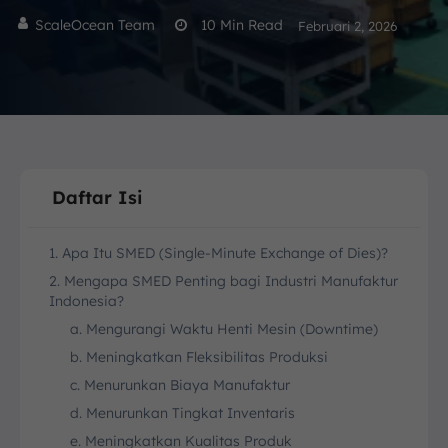
ScaleOcean Team
10
Min Read
Februari 2, 2026
Daftar Isi
1. Apa Itu SMED (Single-Minute Exchange of Dies)?
2. Mengapa SMED Penting bagi Industri Manufaktur
Indonesia?
a. Mengurangi Waktu Henti Mesin (Downtime)
b. Meningkatkan Fleksibilitas Produksi
c. Menurunkan Biaya Manufaktur
d. Menurunkan Tingkat Inventaris
e. Meningkatkan Kualitas Produk