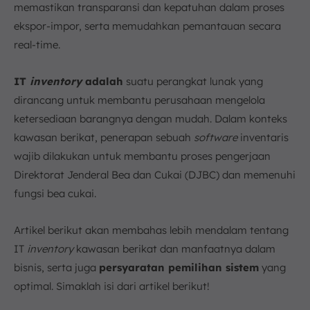
memastikan transparansi dan kepatuhan dalam proses
Kawasan Berikat
ekspor-impor, serta memudahkan pemantauan secara
7. Persyaratan untuk Memilih Software IT Inventory
real-time.
Optimal
8. Implementasi Software IT Inventory Kawasan
Berikat Terbaik ScaleOcean
IT
inventory
adalah
suatu perangkat lunak yang
9. Kesimpulan
dirancang untuk membantu perusahaan mengelola
FAQ:
ketersediaan barangnya dengan mudah. Dalam konteks
kawasan berikat, penerapan sebuah
software
inventaris
wajib dilakukan untuk membantu proses pengerjaan
Direktorat Jenderal Bea dan Cukai (DJBC) dan memenuhi
fungsi bea cukai.
Artikel berikut akan membahas lebih mendalam tentang
IT
inventory
kawasan berikat dan manfaatnya dalam
bisnis, serta juga
persyaratan pemilihan sistem
yang
optimal. Simaklah isi dari artikel berikut!