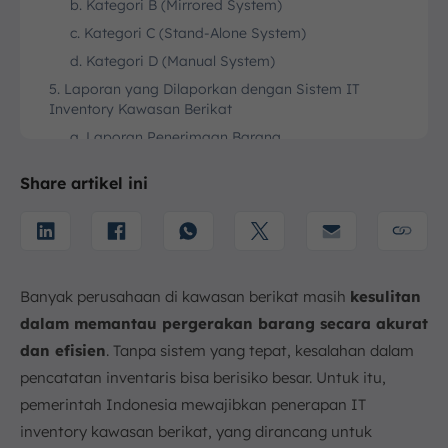
b. Kategori B (Mirrored System)
c. Kategori C (Stand-Alone System)
d. Kategori D (Manual System)
5. Laporan yang Dilaporkan dengan Sistem IT
Inventory Kawasan Berikat
a. Laporan Penerimaan Barang
b. Laporan Pengeluaran Barang
Share artikel ini
c. Laporan WIP (Work In Progress)
d. Laporan Mesin dan Fasilitas Gudang
e. Laporan Mutasi Mesin dan Fasilitas
f. Laporan Bahan Baku
Banyak perusahaan di kawasan berikat masih
kesulitan
g. Laporan Mutasi Bahan Baku
dalam memantau pergerakan barang secara akurat
h. Laporan Mutasi Produk Akhir
dan efisien
. Tanpa sistem yang tepat, kesalahan dalam
i. Laporan Produk Akhir
pencatatan inventaris bisa berisiko besar. Untuk itu,
j. Laporan Sisa Barang
pemerintah Indonesia mewajibkan penerapan IT
k. Laporan Mutasi Sisa Barang
inventory kawasan berikat, yang dirancang untuk
6. Dampak Tidak Diterapkannya Sistem IT Inventory