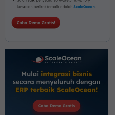
Salah satu penyedia
software
IT
inventory
kawasan berikat terbaik adalah
ScaleOcean
.
Coba Demo Gratis!