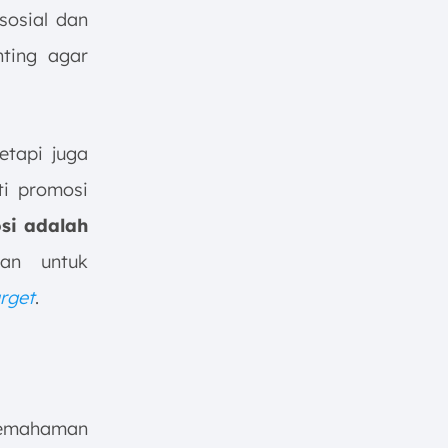
sosial dan
nting agar
etapi juga
ti promosi
si adalah
an untuk
arget
.
pemahaman