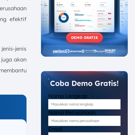
perusahaan
ng efektif
DEMO GRATIS
 jenis-jenis
i juga akan
t membantu
Coba Demo Gratis!
Nama Lengkap
Nama Perusahaan
Email