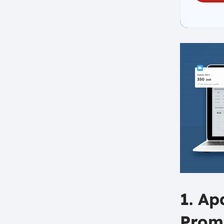
e. Sales Promotion
f. Sponsor
6. Strategi Promosi
a. Melakukan Riset Pasar
b. Memahami Target
Konsumen
c. Menentukan Tujuan Promosi
d. Menggunakan Kanal
Pemasaran yang Tepat
e. Membuat Copy yang
Menarik
f. Membuat Anggaran yang
Sesuai
g. Mengevaluasi Hasil Promosi
1. A
7. Contoh Promosi
a. Periklanan
Prom