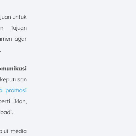
juan untuk
n. Tujuan
umen agar
.
omunikasi
keputusan
a promosi
rti iklan,
badi.
lalui media