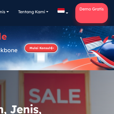
Demo Gratis
nis
Tentang Kami
le
Mulai Konsul
ckbone
.
, Jenis,