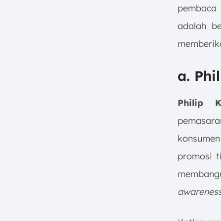
pembaca t
adalah b
memberika
a. Phi
Philip 
pemasara
konsumen 
promosi t
membang
awarenes