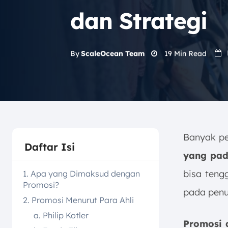
dan Strategi
19
Min Read
By
ScaleOcean Team
Banyak p
Daftar Isi
yang pad
bisa teng
1. Apa yang Dimaksud dengan
Promosi?
pada penu
2. Promosi Menurut Para Ahli
a. Philip Kotler
Promosi 