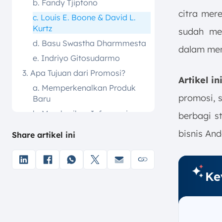
b. Fandy Tjiptono
citra mer
c. Louis E. Boone & David L.
Kurtz
sudah mer
d. Basu Swastha Dharmmesta
dalam men
e. Indriyo Gitosudarmo
3. Apa Tujuan dari Promosi?
Artikel 
a. Memperkenalkan Produk
promosi, s
Baru
b. Memberikan Informasi
berbagi s
terhadap Konsumen
bisnis An
Share artikel ini
c. Mengembangkan Citra
Produk
d. Menunjukkan Keunggulan
Ke
Produk
e. Membuat Potential Buyer
menjadi Konsumen
f. Meningkatkan Brand