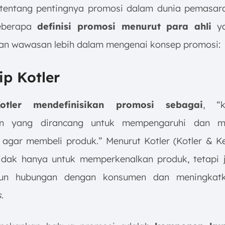
entang pentingnya promosi dalam dunia pemasara
eberapa
definisi promosi menurut para ahli
ya
n wawasan lebih dalam mengenai konsep promosi:
lip Kotler
Kotler mendefinisikan promosi sebagai
, “k
n yang dirancang untuk mempengaruhi dan m
agar membeli produk.” Menurut Kotler (Kotler & Kell
idak hanya untuk memperkenalkan produk, tetapi 
un hubungan dengan konsumen dan meningka
s
.