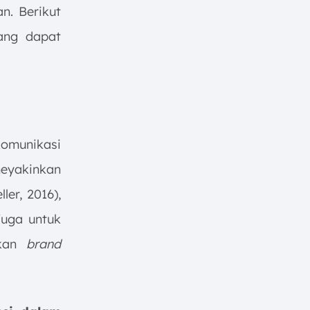
n. Berikut
ng dapat
omunikasi
eyakinkan
er, 2016),
juga untuk
tkan
brand