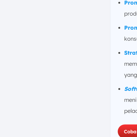
Prom
Awareness
g. Mengungguli Kompetitor
prod
i. Menjaga Loyalitas Konsumen
Prom
4. Apa Fungsi dari Promosi?
kons
a. Meningkatkan Penjualan
b. Membangun Citra Merek
Stra
c. Menginformasikan
mema
Konsumen
d. Meyakinkan Konsumen
yang
e. Mengingatkan Konsumen
Soft
5. Jenis-Jenis Promosi
meni
a. Promosi Secara Langsung
pelac
b. Promosi Digital Marketing
c. Iklan Fisik
d. Public Relations
Coba