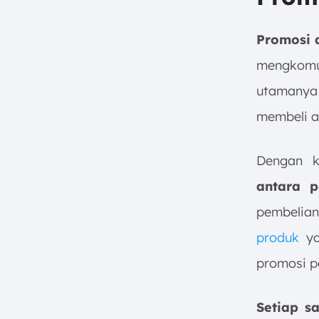
b. Promosi Penjualan
c. Hubungan Masyarakat
Promosi 
(Public Relations)
d. Penjualan Pribadi
mengkomu
e. Promosi Online
utamanya
8. Kesimpulan
membeli a
FAQ:
Dengan k
antara 
pembelia
produk
yan
promosi p
Setiap sa