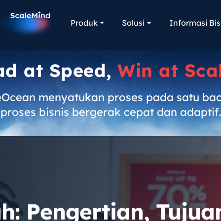
Produk
Solusi
Informasi Bis
ad at Speed,
Win at Sca
eOcean menyatukan proses pada satu ba
proses bisnis bergerak cepat dan adaptif
: Pengertian, Tujuan