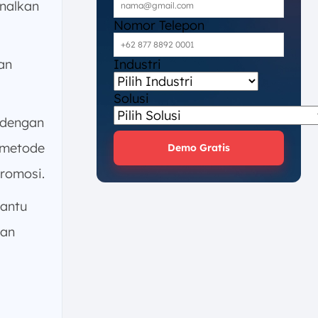
enalkan
Nomor Telepon
Industri
an
Solusi
 dengan
 metode
Demo Gratis
promosi.
antu
dan