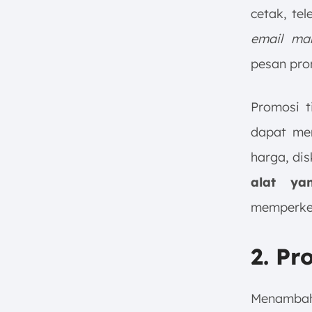
cetak, tel
email mar
pesan pro
Promosi t
dapat men
harga, di
alat ya
memperke
2. Pr
Menambah