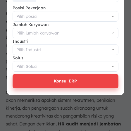
+62
Posisi Pekerjaan
HR audit bertujuan untuk
memastikan strategi HR
selaras
dengan visi, misi, dan tujuan strategis
Jumlah Karyawan
perusahaan. Departemen HR modern tidak lagi hanya
berfungsi sebagai pendukung operasional, tetapi sebagai
Industri
mitra strategis yang mendorong pertumbuhan bisnis.
Audit akan mengevaluasi apakah inisiatif HR, seperti
Solusi
program pengembangan kepemimpinan atau
manajemen talenta, benar-benar mendukung
perusahaan.
Konsul ERP
Misalnya, jika strategi perusahaan adalah inovasi, audit
akan memeriksa apakah sistem rekrutmen, penilaian
kinerja, dan penghargaan sudah dirancang untuk
mendorong kreativitas dan pengambilan risiko yang
sehat. Dengan demikian,
HR audit menjadi jembatan