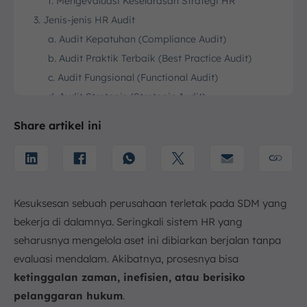
f. Mengevaluasi Keselarasan Strategi HR
3. Jenis-jenis HR Audit
a. Audit Kepatuhan (Compliance Audit)
b. Audit Praktik Terbaik (Best Practice Audit)
c. Audit Fungsional (Functional Audit)
d. Audit Strategis (Strategic Audit)
e. Audit Komparatif (Comparative Audit)
Share artikel ini
4. Area yang Tercakup dalam HR Audit
a. Manajemen Karyawan
b. Kompensasi dan Penggajian (Payroll)
c. Operasional
Kesuksesan sebuah perusahaan terletak pada SDM yang
d. Dokumentasi
bekerja di dalamnya. Seringkali sistem HR yang
5. Tahapan Pelaksanaan HR Audit yang Efektif
seharusnya mengelola aset ini dibiarkan berjalan tanpa
a. Perencanaan dan Persiapan
evaluasi mendalam. Akibatnya, prosesnya bisa
b. Pengumpulan Data
ketinggalan zaman, inefisien, atau berisiko
c. Analisis dan Evaluasi
pelanggaran hukum
.