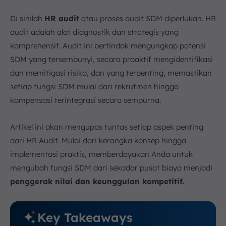
d. Penyusunan Laporan
e. Pelaksanaan Perbaikan dan Tindak Lanjut
Di sinilah
HR audit
atau proses audit SDM diperlukan. HR
6. Kapan Sebaiknya Perusahaan Melakukan HR
audit adalah alat diagnostik dan strategis yang
Audit?
komprehensif. Audit ini bertindak mengungkap potensi
7. Praktik Terbaik dalam Melakukan HR Audit
SDM yang tersembunyi, secara proaktif mengidentifikasi
a. Libatkan Pemangku Kepentingan yang Tepat
dan memitigasi risiko, dan yang terpenting, memastikan
b. Susun Rencana Tindak Lanjut yang Konkret
setiap fungsi SDM mulai dari rekrutmen hingga
c. Hindari Kesalahan Umum
kompensasi terintegrasi secara sempurna.
Kesimpulan
FAQ:
Artikel ini akan mengupas tuntas setiap aspek penting
dari HR Audit. Mulai dari kerangka konsep hingga
implementasi praktis, memberdayakan Anda untuk
mengubah fungsi SDM dari sekadar pusat biaya menjadi
penggerak nilai dan keunggulan kompetitif.
Key Takeaways