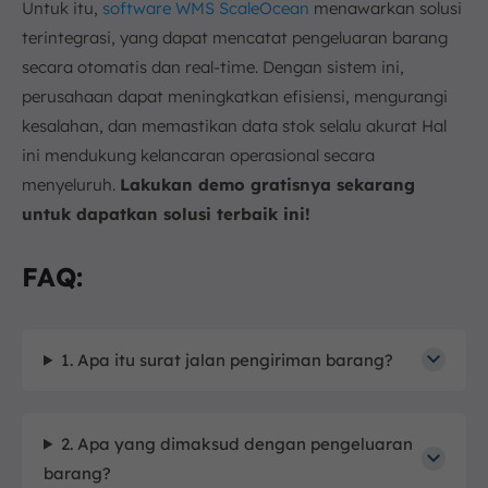
Untuk itu,
software WMS ScaleOcean
menawarkan solusi
terintegrasi, yang dapat mencatat pengeluaran barang
secara otomatis dan real-time. Dengan sistem ini,
perusahaan dapat meningkatkan efisiensi, mengurangi
kesalahan, dan memastikan data stok selalu akurat Hal
ini mendukung kelancaran operasional secara
menyeluruh.
Lakukan demo gratisnya sekarang
untuk dapatkan solusi terbaik ini!
FAQ:
1. Apa itu surat jalan pengiriman barang?
2. Apa yang dimaksud dengan pengeluaran
barang?