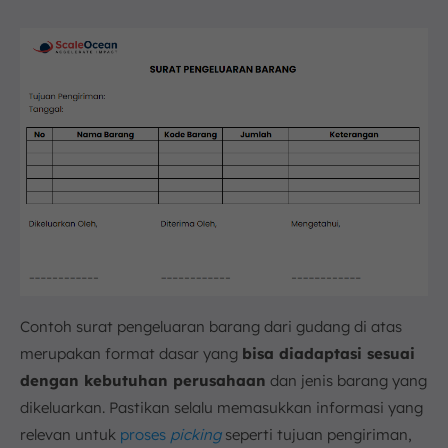
Contoh surat pengeluaran barang dari gudang di atas
merupakan format dasar yang
bisa diadaptasi sesuai
dengan kebutuhan perusahaan
dan jenis barang yang
dikeluarkan. Pastikan selalu memasukkan informasi yang
relevan untuk
proses
picking
seperti tujuan pengiriman,