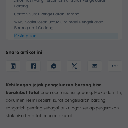
Informasi yang Tercantum di Surat Pengeluaran
Barang
Contoh Surat Pengeluaran Barang
WMS ScaleOcean untuk Optimasi Pengeluaran
Barang dari Gudang
Kesimpulan
FAQ:
Share artikel ini
Kehilangan jejak pengeluaran barang bisa
berakibat fatal
pada operasional gudang. Maka dari itu,
dokumen resmi seperti surat pengeluaran barang
sangatlah penting sebagai bukti agar setiap pergerakan
stok bisa tercatat dengan akurat.