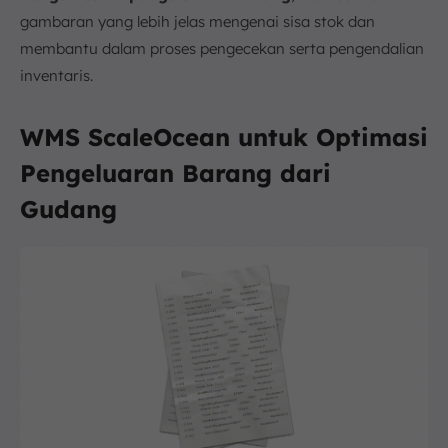
gambaran yang lebih jelas mengenai sisa stok dan
membantu dalam proses pengecekan serta pengendalian
inventaris.
WMS ScaleOcean untuk Optimasi
Pengeluaran Barang dari
Gudang