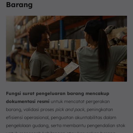
Barang
Fungsi surat pengeluaran barang mencakup
dokumentasi resmi
untuk mencatat pergerakan
barang, validasi proses
pick and pack
, peningkatan
efisiensi operasional, penguatan akuntabilitas dalam
pengelolaan gudang, serta membantu pengendalian stok