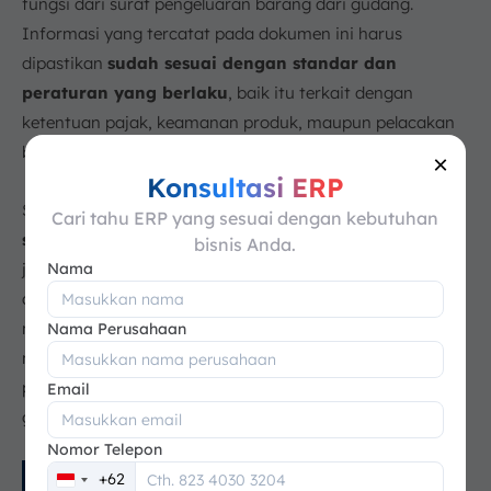
fungsi dari surat pengeluaran barang dari gudang.
Informasi yang tercatat pada dokumen ini harus
dipastikan
sudah sesuai dengan standar dan
peraturan yang berlaku
, baik itu terkait dengan
ketentuan pajak, keamanan produk, maupun pelacakan
barang.
×
Konsultasi ERP
SPB berperan sebagai
bukti resmi yang mencatatkan
Cari tahu ERP yang sesuai dengan kebutuhan
setiap detail transaksi keluar
, dari jenis barang,
bisnis Anda.
Nama
jumlah, hingga tujuan pengiriman. Hal ini memudahkan
audit dan pemeriksaan oleh otoritas terkait, sehingga
mencegah risiko pelanggaran regulasi, dan
Nama Perusahaan
meningkatkan transparansi serta akuntabilitas dalam
proses distribusi barang dari
gudang retur
ataupun
Email
gudang utama.
Nomor Telepon
+62
Indonesia