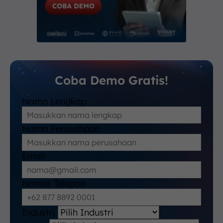
Coba Demo Gratis!
Nama Lengkap
Nama Perusahaan
Email
Nomor Telepon
Industri