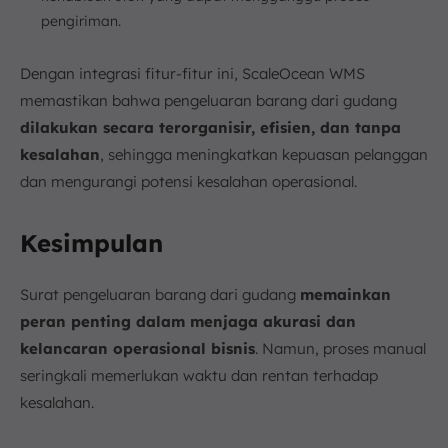
pengiriman.
Dengan integrasi fitur-fitur ini, ScaleOcean WMS
memastikan bahwa pengeluaran barang dari gudang
dilakukan secara terorganisir, efisien, dan tanpa
kesalahan
, sehingga meningkatkan kepuasan pelanggan
dan mengurangi potensi kesalahan operasional.
Kesimpulan
Surat pengeluaran barang dari gudang
memainkan
peran penting dalam menjaga akurasi dan
kelancaran operasional bisnis
. Namun, proses manual
seringkali memerlukan waktu dan rentan terhadap
kesalahan.