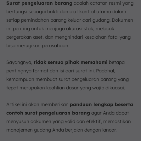
Surat pengeluaran barang
adalah catatan resmi yang
berfungsi sebagai bukti dan alat kontrol utama dalam
setiap pemindahan barang keluar dari gudang. Dokumen
ini penting untuk menjaga akurasi stok, melacak
pergerakan aset, dan menghindari kesalahan fatal yang
bisa merugikan perusahaan.
Sayangnya,
tidak semua pihak memahami
betapa
pentingnya format dan isi dari surat ini. Padahal,
kemampuan membuat surat pengeluaran barang yang
tepat merupakan keahlian dasar yang wajib dikuasai.
Artikel ini akan memberikan
panduan lengkap beserta
contoh surat pengeluaran barang
agar Anda dapat
menyusun dokumen yang valid dan efektif, memastikan
manajemen gudang Anda berjalan dengan lancar.