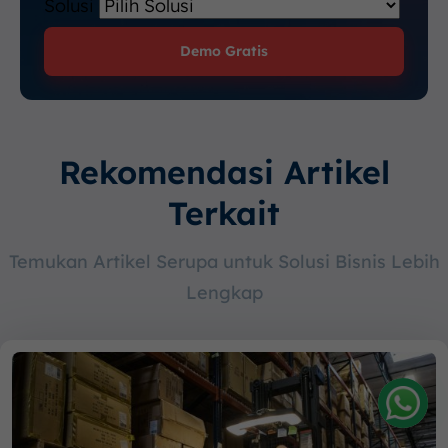
Solusi
Demo Gratis
Rekomendasi Artikel
Terkait
Temukan Artikel Serupa untuk Solusi Bisnis Lebih
Lengkap
Amelia