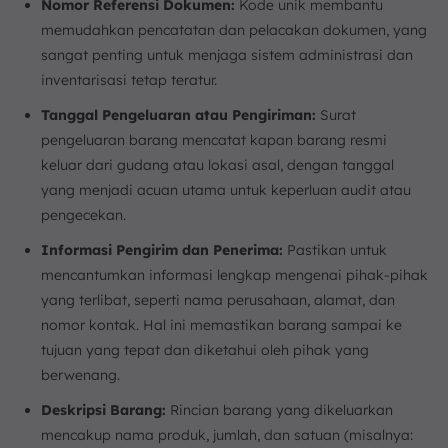
Nomor Referensi Dokumen:
Kode unik membantu
memudahkan pencatatan dan pelacakan dokumen, yang
sangat penting untuk menjaga sistem administrasi dan
inventarisasi tetap teratur.
Tanggal Pengeluaran atau Pengiriman:
Surat
pengeluaran barang mencatat kapan barang resmi
keluar dari gudang atau lokasi asal, dengan tanggal
yang menjadi acuan utama untuk keperluan audit atau
pengecekan.
Informasi Pengirim dan Penerima:
Pastikan untuk
mencantumkan informasi lengkap mengenai pihak-pihak
yang terlibat, seperti nama perusahaan, alamat, dan
nomor kontak. Hal ini memastikan barang sampai ke
tujuan yang tepat dan diketahui oleh pihak yang
berwenang.
Deskripsi Barang:
Rincian barang yang dikeluarkan
mencakup nama produk, jumlah, dan satuan (misalnya: