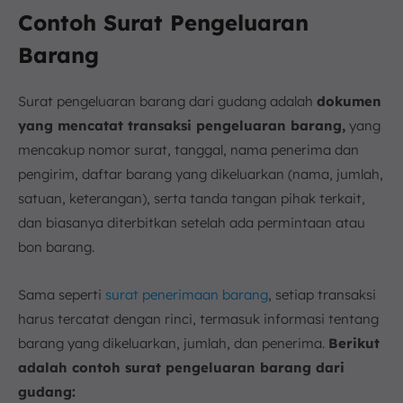
Contoh Surat Pengeluaran
Barang
Surat pengeluaran barang dari gudang adalah
dokumen
yang mencatat transaksi pengeluaran barang,
yang
mencakup nomor surat, tanggal, nama penerima dan
pengirim, daftar barang yang dikeluarkan (nama, jumlah,
satuan, keterangan), serta tanda tangan pihak terkait,
dan biasanya diterbitkan setelah ada permintaan atau
bon barang.
Sama seperti
surat penerimaan barang
, setiap transaksi
harus tercatat dengan rinci, termasuk informasi tentang
barang yang dikeluarkan, jumlah, dan penerima.
Berikut
adalah contoh surat pengeluaran barang dari
gudang: