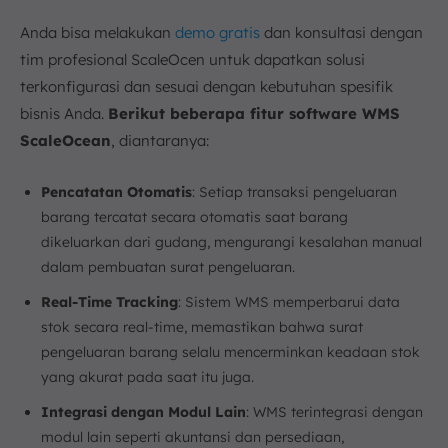
Anda bisa melakukan
demo gratis
dan konsultasi dengan
tim profesional ScaleOcen untuk dapatkan solusi
terkonfigurasi dan sesuai dengan kebutuhan spesifik
bisnis Anda.
Berikut beberapa fitur software WMS
ScaleOcean
, diantaranya:
Pencatatan Otomatis
: Setiap transaksi pengeluaran
barang tercatat secara otomatis saat barang
dikeluarkan dari gudang, mengurangi kesalahan manual
dalam pembuatan surat pengeluaran.
Real-Time Tracking
: Sistem WMS memperbarui data
stok secara real-time, memastikan bahwa surat
pengeluaran barang selalu mencerminkan keadaan stok
yang akurat pada saat itu juga.
Integrasi dengan Modul Lain
: WMS terintegrasi dengan
modul lain seperti akuntansi dan persediaan,