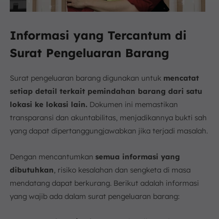
Informasi yang Tercantum di
Surat Pengeluaran Barang
Surat pengeluaran barang digunakan untuk
mencatat
setiap detail terkait pemindahan barang dari satu
lokasi ke lokasi lain.
Dokumen ini memastikan
transparansi dan akuntabilitas, menjadikannya bukti sah
yang dapat dipertanggungjawabkan jika terjadi masalah.
Dengan mencantumkan
semua informasi yang
dibutuhkan
, risiko kesalahan dan sengketa di masa
mendatang dapat berkurang. Berikut adalah informasi
yang wajib ada dalam surat pengeluaran barang: