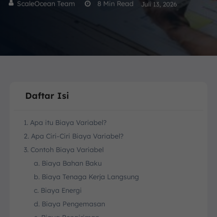
ScaleOcean Team
8
Min Read
Juli 13, 2026
Daftar Isi
1. Apa itu Biaya Variabel?
2. Apa Ciri-Ciri Biaya Variabel?
3. Contoh Biaya Variabel
a. Biaya Bahan Baku
b. Biaya Tenaga Kerja Langsung
c. Biaya Energi
d. Biaya Pengemasan