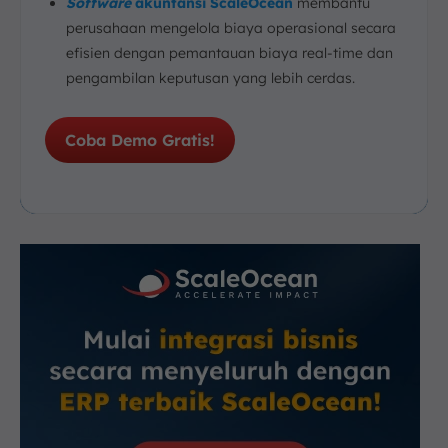
Software
akuntansi ScaleOcean
membantu
perusahaan mengelola biaya operasional secara
efisien dengan pemantauan biaya real-time dan
pengambilan keputusan yang lebih cerdas.
Coba Demo Gratis!