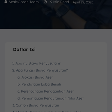
ScaleOcean Team
9
Min Read
April 29, 2026
Daftar Isi
1. Apa itu Biaya Penyusutan?
2. Apa Fungsi Biaya Penyusutan?
a. Alokasi Biaya Aset
b. Pendataan Laba Bersih
c. Perencanaan Penggantian Aset
d. Pemantauan Pengurangan Nilai Aset
3. Contoh Biaya Penyusutan