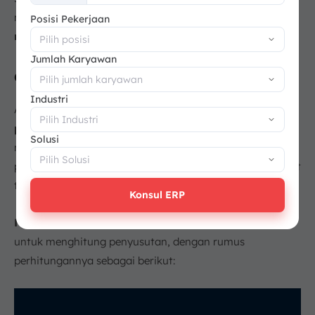
+62
mudah memahaminya,
berikut metode untuk cara
Posisi Pekerjaan
menghitung beban penyusutan:
Jumlah Karyawan
a. Metode Garis Lurus
Industri
Ada
beberapa cara untuk menghitung nilai
penyusutan
, dan yang paling umum digunakan adalah
Solusi
metode garis lurus. Metode ini membagi beban
penyusutan secara merata, sehingga jumlah yang dicatat
tetap sama setiap tahun selama aset masih digunakan.
Konsul ERP
Metode garis lurus
adalah cara yang paling sederhana
untuk menghitung penyusutan, dengan rumus
perhitungannya sebagai berikut: