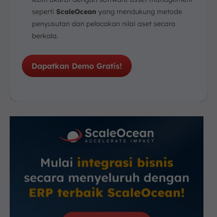
seperti
ScaleOcean
yang mendukung metode
penyusutan dan pelacakan nilai aset secara
berkala.
Dapatkan Demo Gratis!