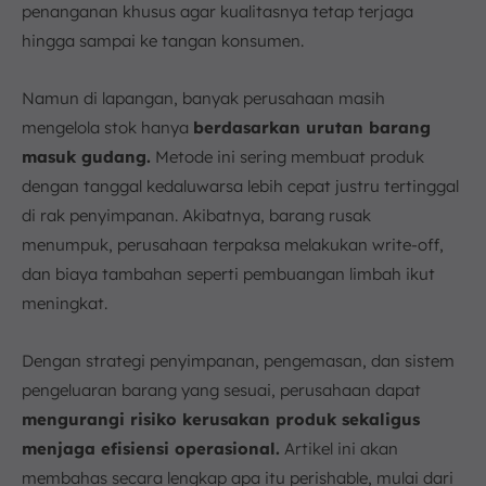
penanganan khusus agar kualitasnya tetap terjaga
a. Gunakan Packing Khusus dan Sesuai Standar
hingga sampai ke tangan konsumen.
b. Tambahkan Alat Pengendali Suhu atau Bahan
Pendingin
Namun di lapangan, banyak perusahaan masih
c. Lapisi dengan Bahan Penyerap Kelembapan
mengelola stok hanya
berdasarkan urutan barang
d. Beri Label dan Stiker Instruksi yang Jelas
masuk gudang.
Metode ini sering membuat produk
e. Pastikan Isi Ruang Kosong dan Jangan Packing
dengan tanggal kedaluwarsa lebih cepat justru tertinggal
Terlalu Rapat
di rak penyimpanan. Akibatnya, barang rusak
Kesimpulan
menumpuk, perusahaan terpaksa melakukan write-off,
FAQ:
dan biaya tambahan seperti pembuangan limbah ikut
meningkat.
Dengan strategi penyimpanan, pengemasan, dan sistem
pengeluaran barang yang sesuai, perusahaan dapat
mengurangi risiko kerusakan produk sekaligus
menjaga efisiensi operasional.
Artikel ini akan
membahas secara lengkap apa itu perishable, mulai dari