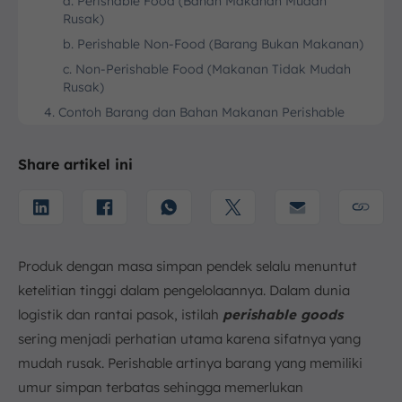
a. Perishable Food (Bahan Makanan Mudah
Rusak)
b. Perishable Non-Food (Barang Bukan Makanan)
c. Non-Perishable Food (Makanan Tidak Mudah
Rusak)
4. Contoh Barang dan Bahan Makanan Perishable
a. Produk Hewani
b. Hasil Pertanian
Share artikel ini
c. Produk Olahan dan Toko Roti
d. Produk Farmasi dan Medis
5. Teknik Penyimpanan Perishable Product di Gudang
a. Manajemen Cold Chain
Produk dengan masa simpan pendek selalu menuntut
b. Pengaturan Kelembapan dan Sirkulasi Udara
ketelitian tinggi dalam pengelolaannya. Dalam dunia
c. Strategi Rotasi Stok FEFO (First Expired, First
logistik dan rantai pasok, istilah
perishable goods
Out)
sering menjadi perhatian utama karena sifatnya yang
d. Pemisahan Produk untuk Mencegah
mudah rusak. Perishable artinya barang yang memiliki
Kontaminasi Silang
umur simpan terbatas sehingga memerlukan
6. Tips Packing Barang Perishable Agar Tetap Aman