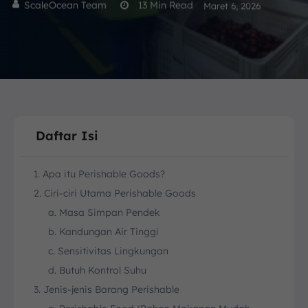
ScaleOcean Team
13
Min Read
Maret 6, 2026
Daftar Isi
1. Apa itu Perishable Goods?
2. Ciri-ciri Utama Perishable Goods
a. Masa Simpan Pendek
b. Kandungan Air Tinggi
c. Sensitivitas Lingkungan
d. Butuh Kontrol Suhu
3. Jenis-jenis Barang Perishable