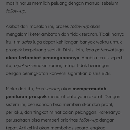
masih harus memilah peluang dengan manual sebelum
a. Cold Leads
follow-up
.
b. Warm Leads
c. Hot Leads
Akibat dari masalah ini, proses
follow-up
akan
8. Contoh Penerapan Lead Scoring System
mengalami keterlambatan dan tidak terarah. Tidak hanya
9. Faktor yang Mempengaruhi Lead Scoring
itu, tim
sales
juga dapat kehilangan banyak waktu untuk
a. Data Demografis dan Firmografis
prospek berpeluang sedikit. Di sisi lain,
lead potensial
juga
b. Perilaku Online dan Engagement
akan terlambat penanganannya
. Apabila terus seperti
c. Kriteria Kualifikasi Lain
itu,
pipeline
semakin ramai, tetapi tidak beriringan
10. Kesalahan Umum dalam Melakukan Lead Scoring
dengan peningkatan konversi signifikan bisnis B2B.
a. Tidak Menerapkan Skor Negatif
b. Menggunakan Model yang Sama untuk Semua
Maka dari itu,
lead scoring
akan
mempermudah
Prospek
penilaian prospek
menurut data yang akurat. Dengan
c. Tidak Menerapkan Batasan Waktu pada Skor
sistem ini, perusahaan bisa memberi skor dari profil,
d. Kriteria Skor yang Tumpang Tindih
perilaku, dan tingkat minat calon pelanggan. Karenanya,
11. Kesimpulan
perusahaan bisa memberi prioritas
follow-up
dengan
FAQ seputar Lead Scoring:
tepat. Artikel ini akan membahas secara lengkap