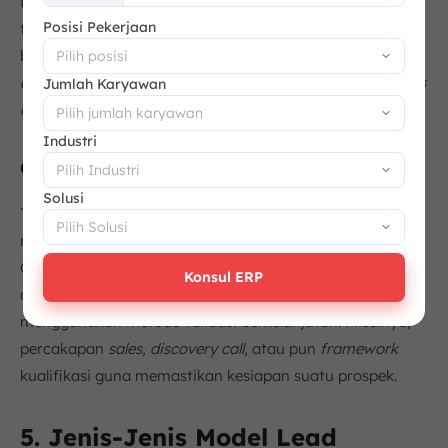
Misalnya,
cold lead, warm lead,
dan
hot lead
. Berbanding
+62
Posisi Pekerjaan
terbalik dengan
lead qualification
, di mana
output
-nya
berbentuk status kelayakan prospek. Seperti contoh,
qualified, unqualified, marketing qualified lead,
atau
sales
Jumlah Karyawan
qualified lead
.
Industri
d. Metode
Solusi
Terakhir, berkaitan dengan metode.
Lead scoring
menerapkan
sistem poin menurut kriteria
tertentu.
Contohnya, jabatan, industri, ukuran perusahaan, atau
Konsul ERP
aktivitas prospek. Di sisi lain,
lead qualification
umumnya
menggunakan metode validasi berkelanjutan. Misalnya,
percakapan
sales, discovery call
, atau pun
framework
kualifikasi guna memastikan kesiapan suatu prospek.
5. Jenis-Jenis Model Lead