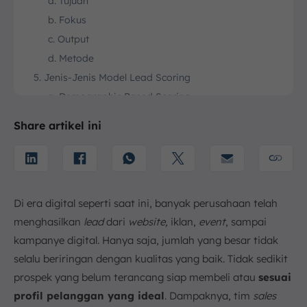
a. Tujuan
b. Fokus
c. Output
d. Metode
5. Jenis-Jenis Model Lead Scoring
a. Demographic Based Scoring
b. Firmographic Based Scoring
Share artikel ini
c. Online Behavioral Data/Engagement
d. Predictive Lead Scoring
6. Bagaimana Cara Kerja Lead Scoring?
a. Tentukan Kriteria yang Akan Dinilai
Di era digital seperti saat ini, banyak perusahaan telah
b. Beri Bobot atau Nilai untuk Tiap Kriteria
menghasilkan
lead
dari
website,
iklan,
event
, sampai
c. Kalkulasi Skor Total dan Tentukan Ambang
kampanye digital. Hanya saja, jumlah yang besar tidak
(Threshold)
selalu beriringan dengan kualitas yang baik. Tidak sedikit
d. Lakukan Follow-Up Berdasarkan Skor
prospek yang belum terancang siap membeli atau
sesuai
e. Monitoring dan Penyempurnaan Secara Berkala
profil pelanggan yang ideal
. Dampaknya, tim
sales
7. Kategorisasi Lead Berdasarkan Scoring System