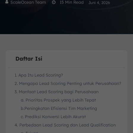
ScaleOcean Team
15
Min Read
Juni 4, 2026
Daftar Isi
1. Apa Itu Lead Scoring?
2. Mengapa Lead Scoring Penting untuk Perusahaan?
3. Manfaat Lead Scoring bagi Perusahaan
a. Prioritas Prospek yang Lebih Tepat
b.Peningkatan Efisiensi Tim Marketing
c. Prediksi Konversi Lebih Akurat
4. Perbedaan Lead Scoring dan Lead Qualification