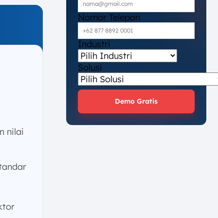
Nomor Telepon
Industri
Solusi
Demo Gratis
 nilai
tandar
ktor