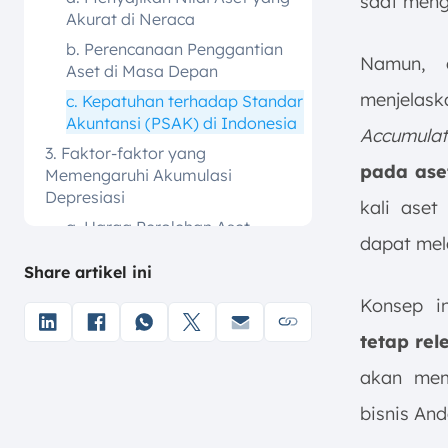
saat meng
Akurat di Neraca
b. Perencanaan Penggantian
Namun, 
Aset di Masa Depan
menjelas
c. Kepatuhan terhadap Standar
Akuntansi (PSAK) di Indonesia
Accumulat
3. Faktor-faktor yang
pada ase
Memengaruhi Akumulasi
Depresiasi
kali aset
a. Harga Perolehan Aset
dapat mela
(Acquisition Cost)
Share artikel ini
b. Umur Ekonomis (Useful Life)
Konsep i
c. Nilai Residu (Salvage Value)
4. Bagaimana Cara Menghitung
tetap re
Akumulasi Penyusutan?
akan me
a. Rumus Dasar Nilai Buku
bisnis An
(Book Value)
b. Metode Garis Lurus