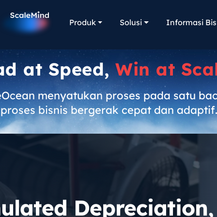
Produk
Solusi
Informasi Bis
ad at Speed,
Win at Sca
eOcean menyatukan proses pada satu ba
proses bisnis bergerak cepat dan adaptif
ulated Depreciation,