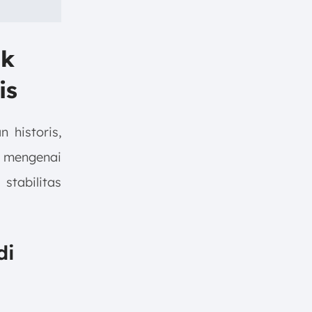
ak
is
 historis,
in mengenai
stabilitas
di