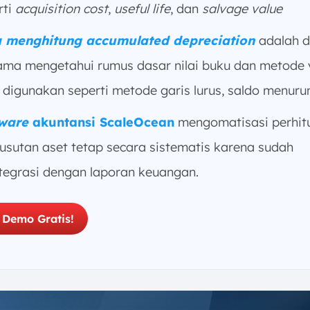
rti
acquisition cost
,
useful life
, dan
salvage value
 menghitung accumulated depreciation
adalah 
ama mengetahui rumus dasar nilai buku dan metode
n digunakan seperti metode garis lurus, saldo menurun,
ware
akuntansi ScaleOcean
mengomatisasi perhit
usutan aset tetap secara sistematis karena sudah
ntegrasi dengan laporan keuangan.
 Demo Gratis!