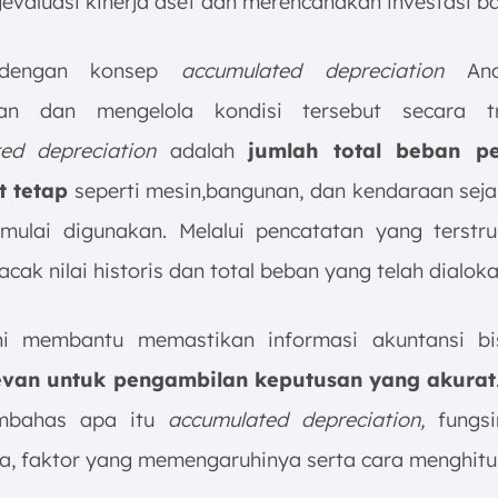
evaluasi kinerja aset dan merencanakan investasi ba
dengan konsep
accumulated depreciation
And
kan dan mengelola kondisi tersebut secara tr
ed depreciation
adalah
jumlah total beban p
t tetap
seperti mesin,bangunan, dan kendaraan sej
 mulai digunakan. Melalui pencatatan yang terstr
cak nilai historis dan total beban yang telah dialoka
ni membantu memastikan informasi akuntansi bi
levan untuk pengambilan keputusan yang akurat
mbahas apa itu
accumulated depreciation,
fungsi
da, faktor yang memengaruhinya serta cara menghit