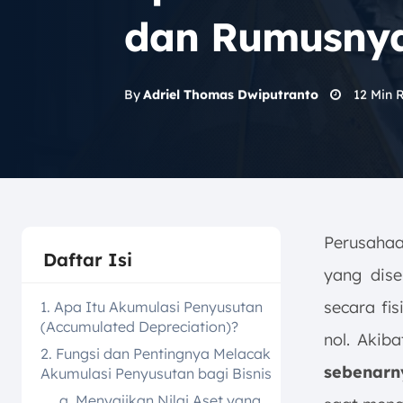
dan Rumusny
12
Min 
By
Adriel Thomas Dwiputranto
Perusaha
Daftar Isi
yang dise
secara fi
1. Apa Itu Akumulasi Penyusutan
(Accumulated Depreciation)?
nol. Akiba
2. Fungsi dan Pentingnya Melacak
sebenarn
Akumulasi Penyusutan bagi Bisnis
a. Menyajikan Nilai Aset yang