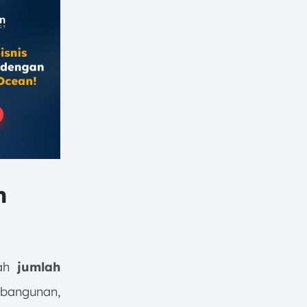
n
lah
jumlah
 bangunan,