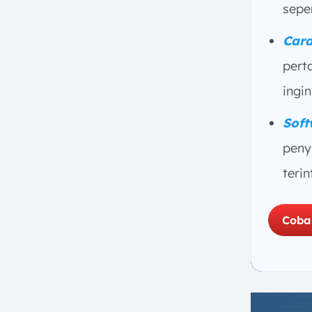
sepe
6. Posisi Akumulasi Penyusutan
dalam Laporan Keuangan
Cara
a. Posisi di Dalam Neraca
(Balance Sheet)
pert
b. Dampak terhadap Laporan
ingi
Laba Rugi (Income Statement)
c. Dampak terhadap Laporan
Soft
Arus Kas (Cash Flow
peny
Statement)
7. Contoh Tampilan Neraca untuk
teri
Akumulasi Penyusutan
8. Apa yang Terjadi Saat Aset
Coba
Dijual atau Dihapuskan?
a. Proses Jurnal Balik (Debet
Akumulasi Penyusutan)
b. Perhitungan Keuntungan
atau Kerugian Pengalihan Aset