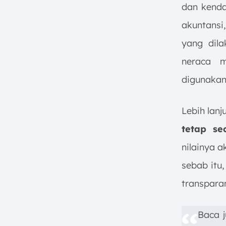
dan kenda
akuntansi
yang dila
neraca m
digunakan
Lebih lanj
tetap se
nilainya a
sebab itu
transpara
Baca 