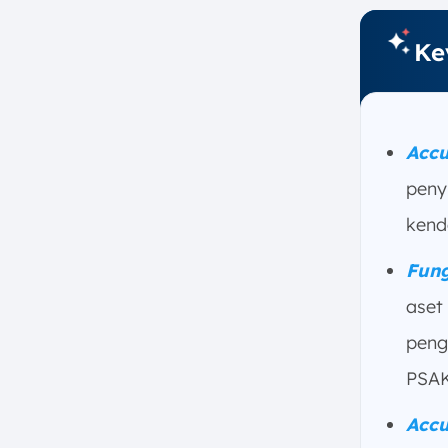
(Straight-Line Method)
Ke
c. Metode Saldo Menurun
(Declining Balance Method)
d. Metode Satuan Produksi
(Units of Production)
e. Metode Jumlah Angka Tahun
Accu
(Sum of the Years’ Digits –
peny
SYD)
kend
5. Perbedaan Utama Beban
Penyusutan vs. Akumulasi
Penyusutan
Fung
a. Sifat dan Jenis Akun
aset
b. Posisi dalam Laporan
peng
Keuangan
PSAK
c. Periode Waktu yang Dicakup
d. Tujuan dan Fungsi
Accu
Pencatatan