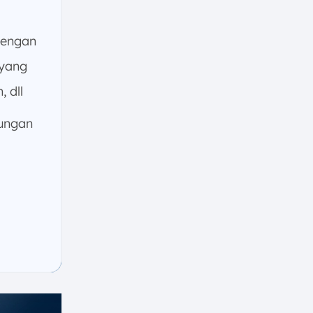
dengan
 yang
 dll
ungan