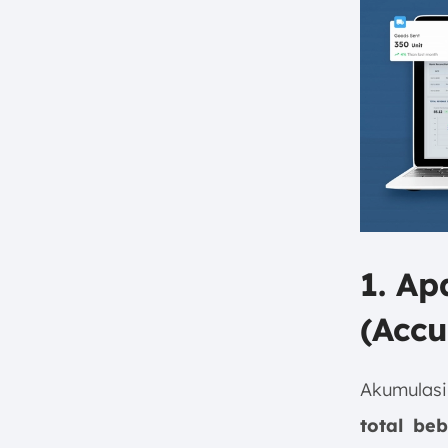
Kesimpulan
FAQ:
1. A
(Accu
Akumulas
total be