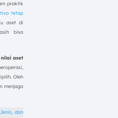
am praktik
tiva tetap
ku aset di
asih bisa
nilai aset
eroperasi,
pilih. Oleh
am menjaga
Jenis, dan