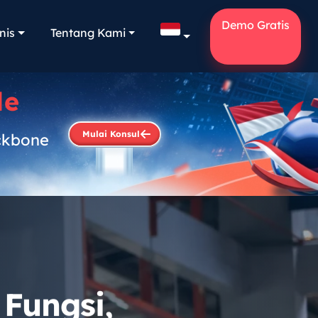
Demo Gratis
nis
Tentang Kami
le
Mulai Konsul
ckbone
.
 Fungsi,