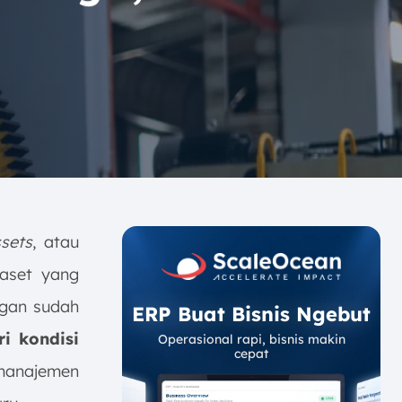
ssets
, atau
 aset yang
ngan sudah
ERP Buat Bisnis Ngebut
ri kondisi
Operasional rapi, bisnis makin
cepat
 manajemen