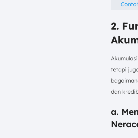
Conto
2. Fu
Akumu
Akumulasi
tetapi ju
bagaimana
dan kredib
a. Men
Nerac