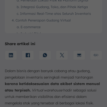
a. Pemetaan Lokasi Fisik ke Platform Digital
b. Integrasi Gudang, Toko, dan Pihak Ketiga
c. Informasi Real-Time atas Seluruh Inventaris
4. Contoh Penerapan Gudang Virtual
a. E-commerce
b. Industri Ritel
c. Manufaktur
Share artikel ini
d. Distribusi
5. Tantangan Pengelolaan Stok Tanpa Virtual
Warehouse
a. Kesulitan Memantau Stok yang Tersebar
Dalam bisnis dengan banyak cabang atau gudang,
b. Human Error dalam Pembaruan Data
pengelolaan inventaris seringkali menjadi tantangan
c. Risiko Overstock, Understock, dan
Keterlambatan Kirim
karena ketidaksesuaian data akibat sistem manual
atau terpisah.
d. Keterbatasan dalam Integrasi Data
Virtual warehouse
hadir sebagai solusi
untuk memberikan visibilitas dan efisiensi dalam
e. Terlalu Bergantung pada Proses Manual
mengelola stok yang tersebar di berbagai lokasi fisik.
f. Biaya Operasional yang Tinggi