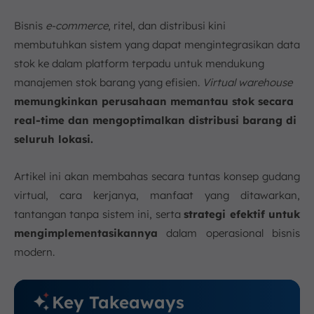
g. Ketidaksesuaian dengan Permintaan Pasar
Bisnis
e-commerce
, ritel, dan distribusi kini
h. Kurangnya Transparansi dan Visibilitas
membutuhkan sistem yang dapat mengintegrasikan data
i. Kesulitan dalam Pengelolaan Pengembalian
Produk
stok ke dalam platform terpadu untuk mendukung
manajemen stok barang yang efisien.
j. Tantangan dalam Menjaga Kualitas Data
Virtual warehouse
memungkinkan perusahaan memantau stok secara
6. Strategi Efektif Penerapan Virtual Warehouse
dengan Teknologi
real-time dan mengoptimalkan distribusi barang di
7. Kesimpulan
seluruh lokasi.
FAQ:
Artikel ini akan membahas secara tuntas konsep gudang
virtual, cara kerjanya, manfaat yang ditawarkan,
tantangan tanpa sistem ini, serta
strategi efektif untuk
mengimplementasikannya
dalam operasional bisnis
modern.
Key Takeaways