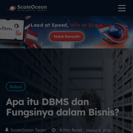
Lead at Speed,
Win at Scale
Mulai Konsul
Solusi
Apa itu DBMS dan
Fungsinya dalam Bisnis?
ScaleOcean Team
8
Min Read
Maret 9, 2026