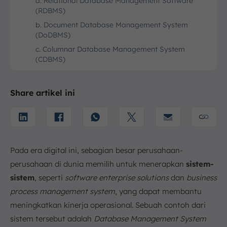
a. Relational Database Management Software
(RDBMS)
b. Document Database Management System
(DoDBMS)
c. Columnar Database Management System
(CDBMS)
d. Hierarchical Database Management System
(HDBMS)
Share artikel ini
5. Komponen DBMS
a. Hardware
b. Software
c. Structured Query Language
Pada era digital ini, sebagian besar perusahaan-
d. Query Processor
perusahaan di dunia memilih untuk menerapkan
sistem-
e. Storage Manager
sistem
, seperti
software enterprise solutions
dan
business
f. Recovery Manager
process management system
, yang dapat membantu
6. Contoh DBMS yang Sering Digunakan
meningkatkan kinerja operasional. Sebuah contoh dari
7. Kesimpulan
sistem tersebut adalah
Da
tabase Management System
FAQ: