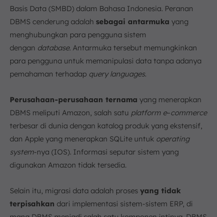
Basis Data (SMBD) dalam Bahasa Indonesia. Peranan
DBMS cenderung adalah
sebagai antarmuka
yang
menghubungkan para pengguna sistem
dengan
database
. Antarmuka tersebut memungkinkan
para pengguna untuk memanipulasi data tanpa adanya
pemahaman terhadap
query languages
.
Perusahaan-perusahaan ternama
yang menerapkan
DBMS meliputi Amazon, salah satu
platform e
–
commerce
terbesar di dunia dengan katalog produk yang ekstensif,
dan Apple yang menerapkan SQLite untuk
operating
system
-nya (IOS). Informasi seputar sistem yang
digunakan Amazon tidak tersedia.
Selain itu, migrasi data adalah proses
yang tidak
terpisahkan
dari implementasi sistem-sistem ERP, di
mana DBMS menjadi salah satu komponen intinya. DBMS