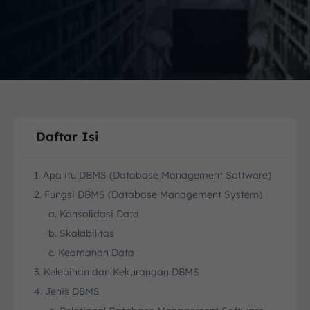
Daftar Isi
1. Apa itu DBMS (Database Management Software)
2. Fungsi DBMS (Database Management System)
a. Konsolidasi Data
b. Skalabilitas
c. Keamanan Data
3. Kelebihan dan Kekurangan DBMS
4. Jenis DBMS