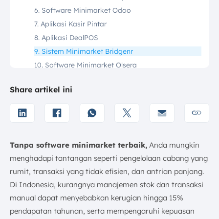
6. Software Minimarket Odoo
7. Aplikasi Kasir Pintar
8. Aplikasi DealPOS
9. Sistem Minimarket Bridgenr
10. Software Minimarket Olsera
11. Software Kasir Minimarket VendHQ
Share artikel ini
12. Sistem Kasir Minimarket Floreant
13. Sistem Minimarket Flectra
Apa Manfaat Software Minimarket?
Apa Saja Fitur Umum Aplikasi Kasir Minimarket?
Tanpa software minimarket terbaik,
Anda mungkin
1. Pencatatan Transaksi
menghadapi tantangan seperti pengelolaan cabang yang
2. Stock Management
rumit, transaksi yang tidak efisien, dan antrian panjang.
3. Laporan Penjualan
Di Indonesia, kurangnya manajemen stok dan transaksi
4. Manajemen Pelanggan
manual dapat menyebabkan kerugian hingga 15%
5. Manajemen Promosi
pendapatan tahunan, serta mempengaruhi kepuasan
6. Perhitungan Otomatis