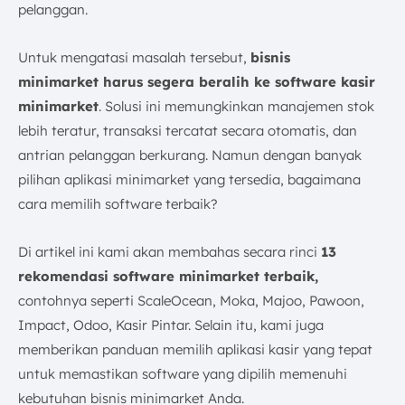
pelanggan.
7. Pembayaran
Tips Memilih Aplikasi Minimarket untuk Bisnis Anda
Untuk mengatasi masalah tersebut,
bisnis
1. Identifikasi Kebutuhan Bisnis Anda
minimarket harus segera beralih ke software kasir
2. Bandingkan Fitur dan Fungsionalitas Sistem
minimarket
. Solusi ini memungkinkan manajemen stok
3. Pertimbangkan Harga dan Biaya Pemeliharaan
lebih teratur, transaksi tercatat secara otomatis, dan
4. Pastikan Tersedia Dukungan Teknis Pelanggan
antrian pelanggan berkurang. Namun dengan banyak
5. Perhatikan Integrasi dengan Sistem Hardware
pilihan aplikasi minimarket yang tersedia, bagaimana
Toko
cara memilih software terbaik?
Kesimpulan
FAQ:
Di artikel ini kami akan membahas secara rinci
13
rekomendasi software minimarket terbaik,
contohnya seperti ScaleOcean, Moka, Majoo, Pawoon,
Impact, Odoo, Kasir Pintar. Selain itu, kami juga
memberikan panduan memilih aplikasi kasir yang tepat
untuk memastikan software yang dipilih memenuhi
kebutuhan bisnis minimarket Anda.