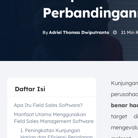
Perbandingan
21
Min 
By
Adriel Thomas Dwiputranto
Kunjungan 
Daftar Isi
perusahaa
benar had
Apa Itu Field Sales Software?
Manfaat Utama Menggunakan
target d
Field Sales Management Software
mengevalu
1. Peningkatan Kunjungan
Harian dan Efisiensi Perjalanan