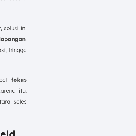
solusi ini
lapangan
.
si, hingga
pat
fokus
arena itu,
tara sales
eld