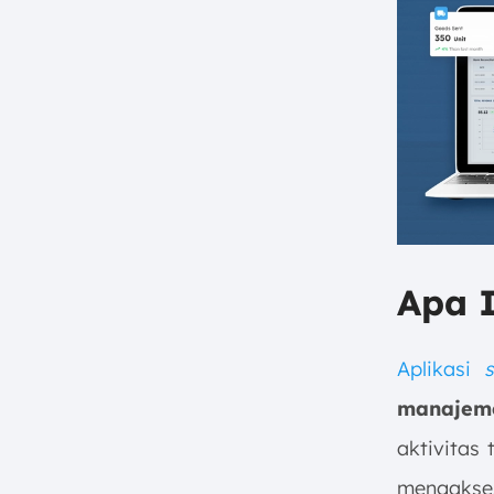
Software
12. Odoo Field Service
Software
Cara Memilih Field Sales Software
yang Tepat bagi Perusahaan
1. Identifikasi Kebutuhan
Spesifik Tim Sales Lapangan
Anda
2. Evaluasi Kemudahan
Integrasi dengan Sistem yang
Ada
Apa I
3. Pertimbangkan Skalabilitas
dan Dukungan Pelanggan
Aplikasi
s
4. Analisis Total Biaya
Kepemilikan (TCO) dan ROI
manajeme
Strategi Memaksimalkan
aktivitas 
Penggunaan Field Sales Software
mengakses
1. Dukungan dalam Pelatihan