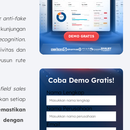
ur
anti-fake
 kunjungan
DEMO GRATIS
cognition
.
ivitas dan
yusun rute
Coba Demo Gratis!
field sales
Nama Lengkap
okan setiap
Nama Perusahaan
astikan
i dengan
Email