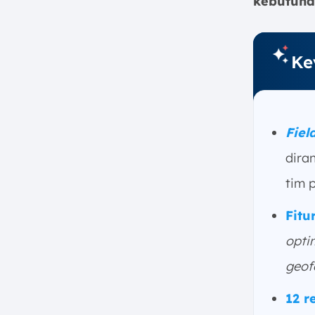
kebutuha
Field Sales Software
1. Optimasi Rute dan
Manajemen Wilayah
Ke
2. Check-in Geofencing untuk
Validasi Lokasi Kunjungan
3. Mode Offline untuk
Penginputan Data Tanpa Sinyal
Internet
Fiel
4. Quotation Mobile dan
dira
Kontrak Digital
tim p
5. Pelacakan Prospek dan
Penilaian Lead Berbasis AI
Fitu
6. Field Force Optimization
opti
12 Rekomendasi Field Sales
Software Terbaik Tahun 2026
geof
1. ScaleOcean Field Sales
12 
Software