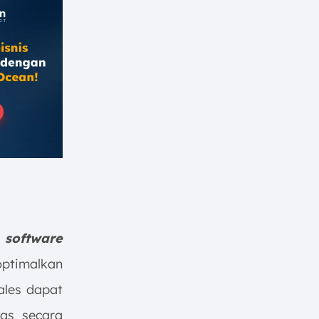
software
optimalkan
sales dapat
tas secara