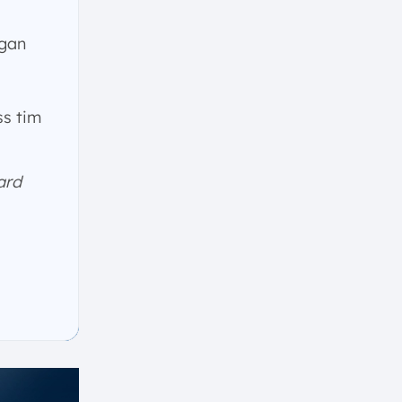
ngan
s tim
ard