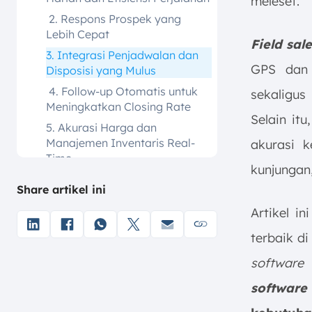
meleset.
2. Respons Prospek yang
Lebih Cepat
Field sal
3. Integrasi Penjadwalan dan
GPS dan v
Disposisi yang Mulus
4. Follow-up Otomatis untuk
sekaligus
Meningkatkan Closing Rate
Selain itu
5. Akurasi Harga dan
Manajemen Inventaris Real-
akurasi k
Time
kunjungan,
6. Akses Data Penjualan
Share artikel ini
Mobile dari Mana Saja
Artikel i
7. Pelaporan Berbasis AI dan
Wawasan Penjualan Terperinci
terbaik di
8. Manajemen Kontrak dan
software
d
Perjanjian Layanan yang
Terstruktur
software
Fitur Kunci yang Wajib Dimiliki