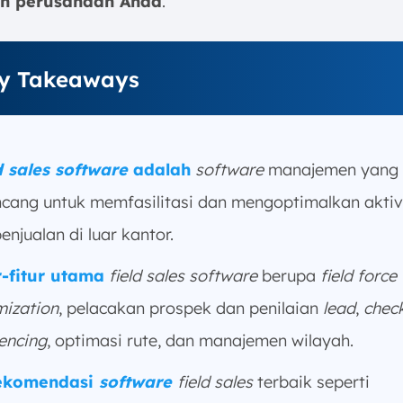
n perusahaan Anda
.
y Takeaways
d sales software
adalah
software
manajemen yang
ncang untuk memfasilitasi dan mengoptimalkan aktiv
enjualan di luar kantor.
r-fitur utama
field sales software
berupa
field force
mization
, pelacakan prospek dan penilaian
lead
,
check
encing
, optimasi rute, dan manajemen wilayah.
rekomendasi
software
field sales
terbaik seperti