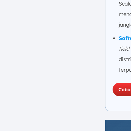
2. Salesforce Cloud Field Sales
Scal
Management Software
meng
3. SPOTIO Field Sales Software
jang
4. Veloxy Field Sales
Management Software
Soft
5. Badger Maps Field Sales
Software
field
6. SalesRabbit Field Sales
dist
Force Management Software
terp
7. Repsly Field Sales Software
8. SimplyDepo Field Sales
Management
Coba
9. InsituSales Field Sales
Software
10. BeatRoute Field Sales
Management Software
11. RepMove Field Sales