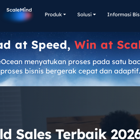
Produk
Solusi
Informasi Bis
ad at Speed,
Win at Sca
eOcean menyatukan proses pada satu ba
proses bisnis bergerak cepat dan adaptif
eld Sales Terbaik 202