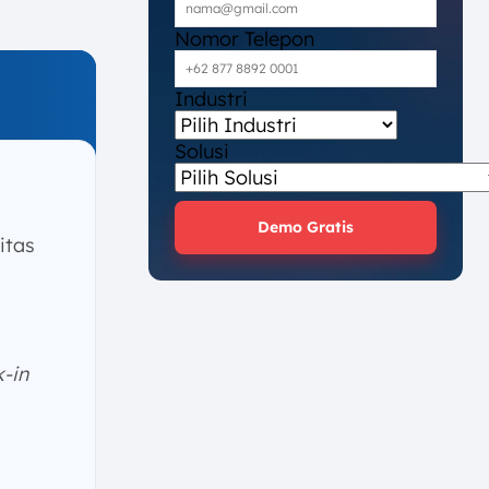
Nomor Telepon
Industri
Solusi
Demo Gratis
itas
-in