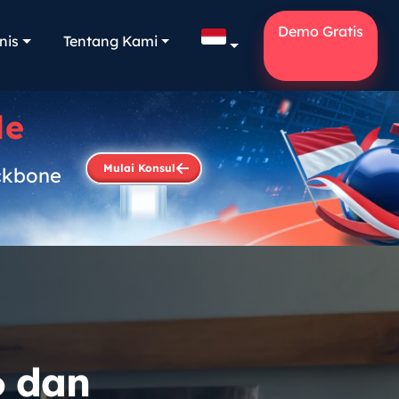
Demo Gratis
nis
Tentang Kami
le
Mulai Konsul
ckbone
.
6 dan