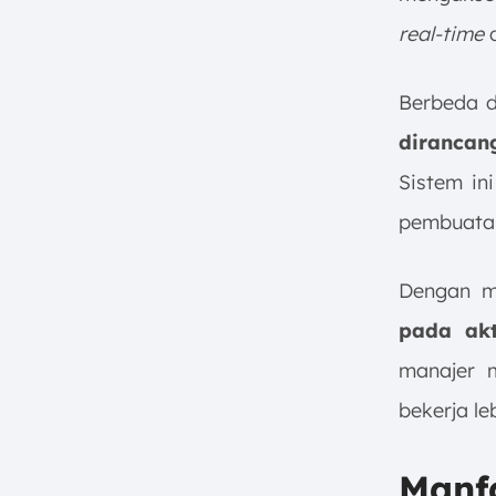
Penggunaan Software
real-time
d
2. Evaluasi Penggunaan
Software Secara Berkala
Berbeda d
3. Kolaborasi Antar Tim dalam
Ekosistem Digital
dirancan
4. Gunakan Data dan Analitik
Sistem in
untuk Pengambilan Keputusan
Strategis
pembuatan
Kesimpulan
FAQ terkait Field Sales Software:
Dengan me
pada akt
manajer m
bekerja le
Manf