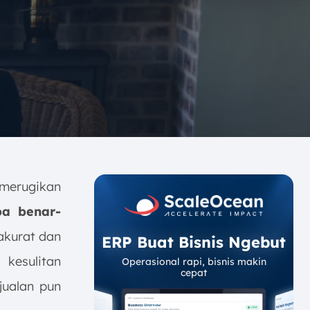
 merugikan
pa benar-
 akurat dan
ERP Buat Bisnis Ngebut
kesulitan
Operasional rapi, bisnis makin
cepat
jualan pun