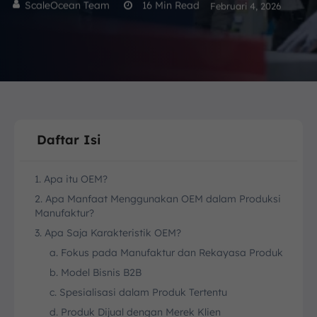
ScaleOcean Team
16
Min Read
Februari 4, 2026
Daftar Isi
1. Apa itu OEM?
2. Apa Manfaat Menggunakan OEM dalam Produksi
Manufaktur?
3. Apa Saja Karakteristik OEM?
a. Fokus pada Manufaktur dan Rekayasa Produk
b. Model Bisnis B2B
c. Spesialisasi dalam Produk Tertentu
d. Produk Dijual dengan Merek Klien