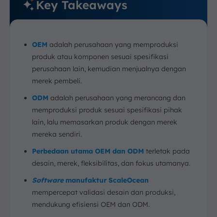
Key Takeaways
b. Kekurangan ODM
12. Apa Perbedaan OEM dan ODM?
a. Fokus Utama
OEM
adalah perusahaan yang memproduksi
b. Kepemilikan Desain
produk atau komponen sesuai spesifikasi
c. Merek/Branding
perusahaan lain, kemudian menjualnya dengan
d. Fleksibilitas
merek pembeli.
e. Contoh
ODM
adalah perusahaan yang merancang dan
13. Kapan Harus Memilih OEM dan ODM
memproduksi produk sesuai spesifikasi pihak
14. Kesimpulan
lain, lalu memasarkan produk dengan merek
FAQ:
mereka sendiri.
Perbedaan utama OEM dan ODM
terletak pada
desain, merek, fleksibilitas, dan fokus utamanya.
Software
manufaktur ScaleOcean
mempercepat validasi desain dan produksi,
mendukung efisiensi OEM dan ODM.