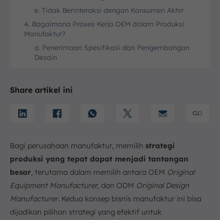
e. Tidak Berinteraksi dengan Konsumen Akhir
4. Bagaimana Proses Kerja OEM dalam Produksi
Manufaktur?
a. Penerimaan Spesifikasi dan Pengembangan
Desain
b. Pengembangan dan Pembuatan Prototipe
c. Pengadaan Material dan Perencanaan Produksi
Share artikel ini
d. Proses Manufaktur dan Produksi Massal
e. Quality Control dan Pengujian
f. Pengemasan dan Logistik
5. Contoh Original Equipment Manufacturer (OEM)
Bagi perusahaan manufaktur, memilih
strategi
6. Kelebihan dan Kekurangan OEM
produksi yang tepat dapat menjadi tantangan
a. Kelebihan OEM
besar
, terutama dalam memilih antara OEM
Original
b. Kekurangan OEM
Equipment Manufacturer,
dan ODM
Original Design
7. Apa itu ODM?
Manufacturer
. Kedua konsep bisnis manufaktur ini bisa
8. Apa Manfaat Menggunakan ODM dalam Produksi
dijadikan pilihan strategi yang efektif untuk
Manufaktur?