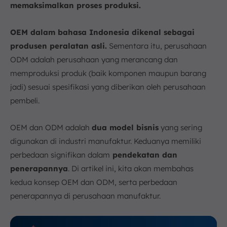
memaksimalkan proses produksi.
a. Hemat Biaya dan Waktu R&D
b. Mempercepat Time-to-Market
OEM dalam bahasa Indonesia dikenal sebagai
c. Fokus pada Pemasaran dan Branding
produsen peralatan asli.
Sementara itu, perusahaan
d. Skala Ekonomis yang Lebih Menguntungkan
ODM adalah perusahaan yang merancang dan
e. Memanfaatkan Keahlian dan Inovasi Produsen
memproduksi produk (baik komponen maupun barang
f. Fleksibilitas Kustomisasi Produk
jadi) sesuai spesifikasi yang diberikan oleh perusahaan
g. Risiko Bisnis yang Lebih Rendah
pembeli.
9. Apa Saja Karakteristik ODM?
a. Desain dan R&D oleh Pihak Manufaktur
OEM dan ODM adalah
dua model bisnis
yang sering
b. Kustomisasi Sederhana
digunakan di industri manufaktur. Keduanya memiliki
perbedaan signifikan dalam
c. Kecepatan Masuk ke Pasar
pendekatan dan
penerapannya
. Di artikel ini, kita akan membahas
d. Biaya Produksi Lebih Efektif
kedua konsep OEM dan ODM, serta perbedaan
e. Kemiripan Desain Produk
penerapannya di perusahaan manufaktur.
10. Contoh Original Design Manufacturer (ODM)
11. Kelebihan dan Kekurangan ODM
a. Kelebihan ODM