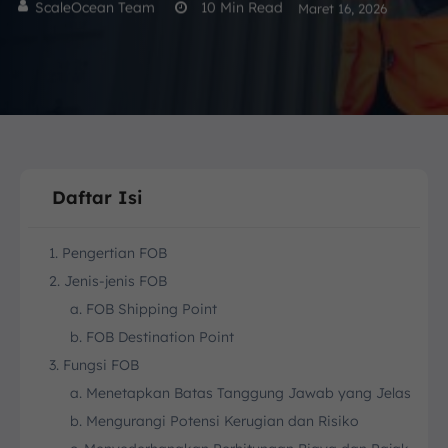
ScaleOcean Team
10
Min Read
Maret 16, 2026
Daftar Isi
1. Pengertian FOB
2. Jenis-jenis FOB
a. FOB Shipping Point
b. FOB Destination Point
3. Fungsi FOB
a. Menetapkan Batas Tanggung Jawab yang Jelas
b. Mengurangi Potensi Kerugian dan Risiko