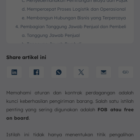
c. Menyederhanakan Perhitungan Biaya dan Pajak
d. Mempercepat Proses Logistik dan Operasional
e. Membangun Hubungan Bisnis yang Terpercaya
4. Pembagian Tanggung Jawab Penjual dan Pembeli
a. Tanggung Jawab Penjual
b. Tanggung Jawab Pembeli
5. Proses FOB
Share artikel ini
a. Pengaturan Barang dan Persiapan Pengiriman
b. Penyerahan Barang ke Kapal
c. Pengelolaan Biaya dan Risiko oleh Pembeli
d. Proses Pengiriman dan Penerimaan Barang
Memahami aturan dan kontrak perdagangan adalah
6. Perbedaan CIF dan FOB
kunci keberhasilan pengiriman barang. Salah satu istilah
a. Biaya Pengiriman
penting yang sering digunakan adalah
FOB atau free
b. Tanggung Jawab Asuransi
on board
.
c. Risiko Logistik
d. Kontrol Atas Pengiriman
Istilah ini tidak hanya menentukan titik pengalihan