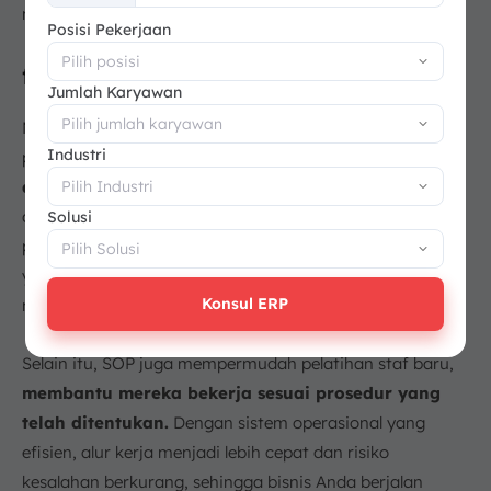
memenuhi standar halal yang ditetapkan.
+62
Posisi Pekerjaan
f. Buat SOP dan Sistem Operasional
Jumlah Karyawan
Menyusun SOP (
Standard Operating Procedure
) sangat
Industri
penting untuk menjaga
konsistensi kualitas produk
dan layanan.
Dengan SOP, setiap proses bisnis, mulai
dari persiapan bahan makanan hingga penyajian kepada
Solusi
pelanggan, akan terstandarisasi, memastikan kualitas
yang sama di berbagai situasi, baik saat jam sibuk
Konsul ERP
maupun tidak.
Selain itu, SOP juga mempermudah pelatihan staf baru,
membantu mereka bekerja sesuai prosedur yang
telah ditentukan.
Dengan sistem operasional yang
efisien, alur kerja menjadi lebih cepat dan risiko
kesalahan berkurang, sehingga bisnis Anda berjalan