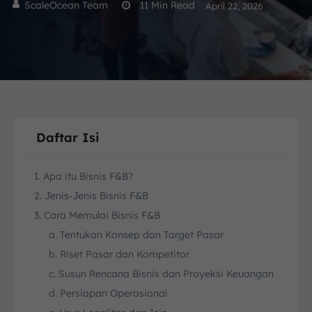
ScaleOcean Team
11
Min Read
April 22, 2026
Daftar Isi
1. Apa itu Bisnis F&B?
2. Jenis‑Jenis Bisnis F&B
3. Cara Memulai Bisnis F&B
a. Tentukan Konsep dan Target Pasar
b. Riset Pasar dan Kompetitor
c. Susun Rencana Bisnis dan Proyeksi Keuangan
d. Persiapan Operasional