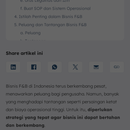
e. Urus Legalitas dan Izin
f. Buat SOP dan Sistem Operasional
4. Istilah Penting dalam Bisnis F&B
5. Peluang dan Tantangan Bisnis F&B
a. Peluang
b. Tantangan
6. Strategi Manajemen dan Pengembangan Bisnis
Share artikel ini
F&B
a. Manajemen Keuangan dan Kontrol Biaya
b. Pengelolaan SDM dan Pelatihan Layanan
c. Pemasaran Offline dan Digital
Bisnis F&B di Indonesia terus berkembang pesat,
d. Pengembangan Produk dan Inovasi Menu
menawarkan peluang bagi pengusaha. Namun, banyak
e. Memanfaatkan Teknologi dan Platform Delivery
yang menghadapi tantangan seperti persaingan ketat
7. Kesimpulan
dan biaya operasional tinggi. Untuk itu,
diperlukan
FAQ:
strategi yang tepat agar bisnis ini dapat bertahan
dan berkembang
.