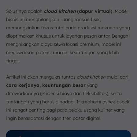
c. Multi-brand Cloud Kitchen
Solusinya adalah
c
loud kitchen
(dapur virtual)
. Model
d. Hybrid Cloud Kitchen
bisnis ini menghilangkan ruang makan fisik,
e. Outsourced Cloud Kitchen
memungkinkan fokus total pada produksi makanan yang
f. Cloud Kitchen Milik Platform Pengiriman
dioptimalkan khusus untuk layanan pesan antar. Dengan
6. Kesimpulan
menghilangkan biaya sewa lokasi premium, model ini
FAQ:
menawarkan potensi margin keuntungan yang lebih
tinggi.
Artikel ini akan mengulas tuntas
cloud kitchen
mulai dari
cara kerjanya, keuntungan besar
yang
ditawarkannya (efisiensi biaya dan fleksibilitas), serta
tantangan yang harus dihadapi. Memahami aspek-aspek
ini sangat penting bagi para pelaku usaha kuliner yang
ingin beradaptasi dengan tren pasar digital.