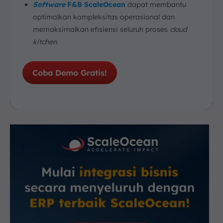
Software
F&B ScaleOcean
dapat membantu
optimalkan kompleksitas operasional dan
memaksimalkan efisiensi seluruh proses
cloud
kitchen.
Coba Demo Gratis!