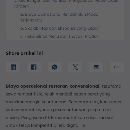
3. Keuntungan dan Manfaat Mengadopsi Model Cloud
Kitchen
a. Biaya Operasional Rendah dan Modal
Terjangkau
b. Skalabilitas dan Ekspansi yang Cepat
c. Fleksibilitas Menu dan Inovasi Produk
d. Fokus pada Kualitas Makanan
e. Jangkauan Pasar Lebih Luas
Share artikel ini
4. Tantangan dan Kekurangan Model Cloud Kitchen
a. Persaingan yang Sangat Ketat
b. Ketergantungan pada Platform Pihak Ketiga
c. Keterbatasan Interaksi Pelanggan
Biaya operasional restoran konvensional
, terutama
d. Visibilitas Merek yang Terbatas
sewa tempat fisik, telah menjadi beban berat yang
e. Kontrol Kualitas Pengiriman
menekan margin keuntungan. Sementara itu, konsumen
kini menuntut layanan pesan antar yang cepat dan
5. Jenis-jenis Model Cloud Kitchen di Indonesia
efisien. Pengusaha F&B membutuhkan solusi radikal
a. Independent Cloud Kitchen
untuk tetap kompetitif di era digital ini.
b. Shared Kitchen (Dapur Bersama)