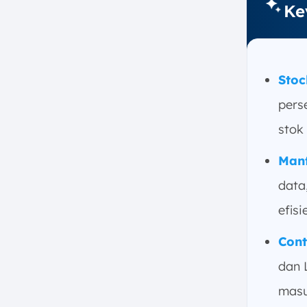
Ke
d. Mengoptimalkan Arus Kas
(Cash Flow) dan Modal Kerja
4. Kapan dan Seberapa Sering
Stock Opname Restoran Harus
Stoc
Dilakukan?
a. Penghitungan Harian (Daily
pers
Count)
stok
b. Penghitungan Mingguan
(Weekly Count)
Manf
c. Penghitungan Bulanan
data
(Monthly Count)
5. Prosedur dan Langkah-langkah
efisi
Melakukan Stock Opname
Restoran yang Efektif
Cont
a. Persiapan Jadwal, Tim, dan
dan 
Alat Bantu
masu
b. Penataan Stok dan Lokasi