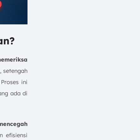
an?
emeriksa
, setengah
Proses ini
ang ada di
mencegah
 efisiensi