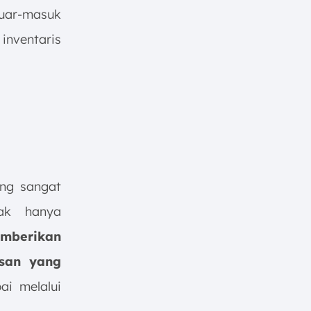
luar-masuk
inventaris
ang sangat
dak hanya
mberikan
usan yang
ai melalui