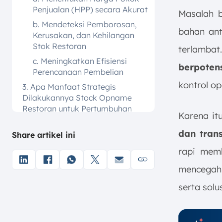
Penjualan (HPP) secara Akurat
Masalah b
b. Mendeteksi Pemborosan,
bahan ant
Kerusakan, dan Kehilangan
Stok Restoran
terlamba
c. Meningkatkan Efisiensi
berpoten
Perencanaan Pembelian
kontrol op
3. Apa Manfaat Strategis
Dilakukannya Stock Opname
Restoran untuk Pertumbuhan
Karena it
Bisnis?
dan tran
a. Mengontrol Margin
Share artikel ini
Keuntungan melalui Akurasi
rapi mem
HPP
mencegah 
b. Mencegah Kerugian Akibat
Kecurangan Staf atau Bahan
serta sol
Kadaluwarsa
c. Menjadi Dasar Pengambilan
Keputusan Berbasis Data