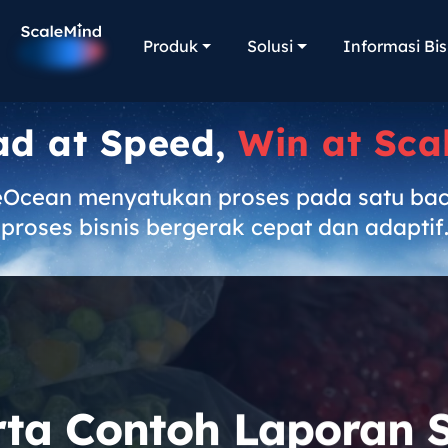
Produk
Solusi
Informasi Bis
ad at Speed,
Win at Sca
eOcean menyatukan proses pada satu ba
proses bisnis bergerak cepat dan adaptif
rta Contoh Laporan 