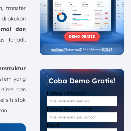
, transfer
 dilakukan
ernal dan
DEMO GRATIS
s terjadi,
erstruktur
stem yang
Coba Demo Gratis!
-time dan
Nama Lengkap
lisih stok
Nama Perusahaan
ran.
Email