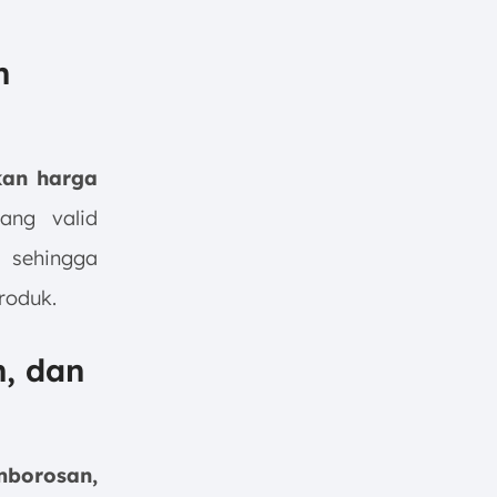
n
an harga
ng valid
sehingga
roduk.
, dan
borosan,