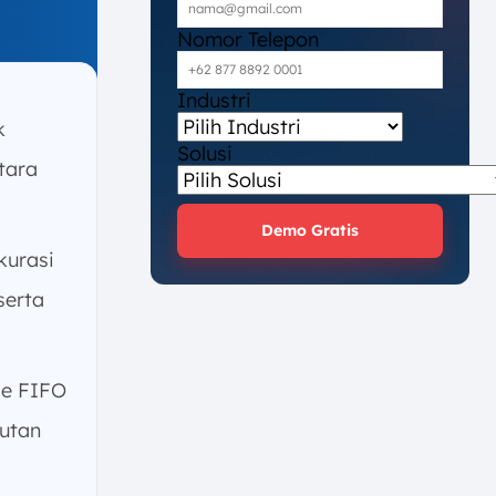
Nomor Telepon
Industri
k
Solusi
tara
Demo Gratis
kurasi
serta
e FIFO
utan