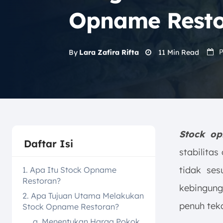
Opname Rest
P
11
Min Read
By
Lara Zafira Rifta
Stock o
Daftar Isi
stabilitas
tidak ses
1. Apa Itu Stock Opname
Restoran?
kebingung
2. Apa Tujuan Utama Melakukan
penuh tek
Stock Opname Restoran?
a. Menentukan Harga Pokok