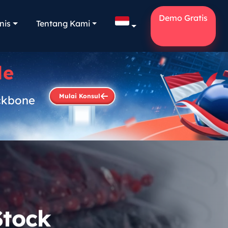
Demo Gratis
nis
Tentang Kami
le
Mulai Konsul
ckbone
.
Stock