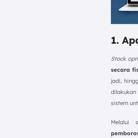
Terhindarkan saat Input Data
b. Proses yang Memakan
Waktu dan Mengganggu
Operasional Harian
1. A
c. Kesulitan Melacak Bahan
Baku Olahan (Work-In-
Progress)
Stock op
d. Analisis Data yang Lambat
dan Bersifat Reaktif
secara f
8. Sistem F&B ScaleOcean untuk
jadi, hin
Laporan Stock Opname Restoran
yang Akurat
dilakukan
9. Kesimpulan
sistem un
FAQ:
Melalui
pemboros