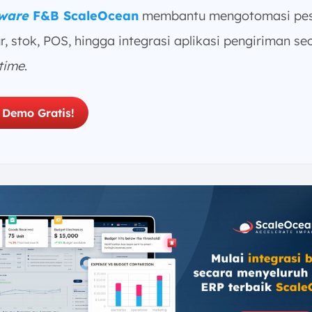
ware
F&B ScaleOcean
membantu mengotomasi pes
r, stok, POS, hingga integrasi aplikasi pengiriman se
-time
.
 Demo Gratis!