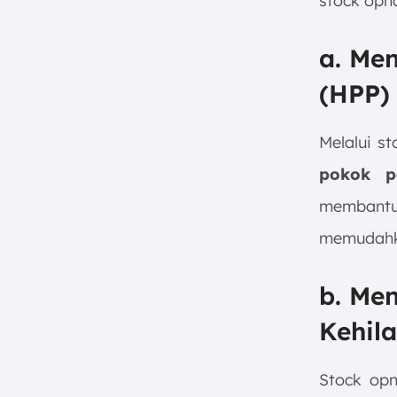
stock opn
a. Me
(HPP)
Melalui s
pokok p
membant
memudahka
b. Me
Kehil
Stock op