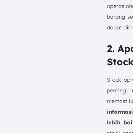
operasion
barang se
dapat dila
2. A
Stoc
Stock opn
penting 
memastik
informas
lebih bai