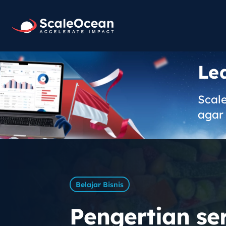
Le
Scal
agar 
Belajar Bisnis
Pengertian se