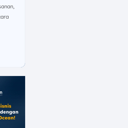
anan,
cara