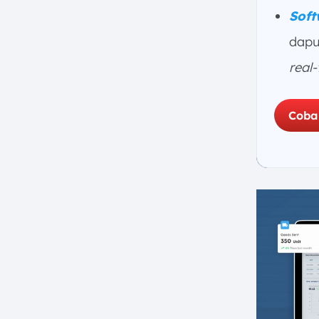
Penyimpanan
Soft
c. Pelaksanaan Penghitungan
Fisik secara Sistematis
dapu
d. Pencatatan dan Rekonsiliasi
real
Data
e. Analisis dan Tindak Lanjut
Coba
6. Contoh Format Laporan Stock
Opname Restoran Manual (Excel)
a. Contoh Laporan Stock
Opname Restoran Format
Excel dengan Metode FIFO
b. Contoh Laporan Stock
Opname Restoran Format
Excel dengan Metode LIFO
7. Tantangan dan Kesalahan
Umum dalam Stock Opname
Restoran Manual
a. Human Error yang Tidak