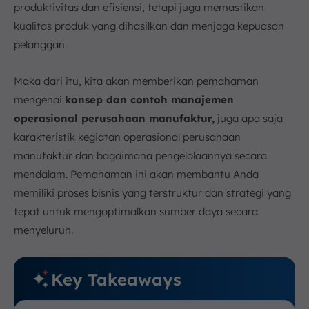
produktivitas dan efisiensi, tetapi juga memastikan
4. Menjaga Standar Kualitas yang Tinggi
kualitas produk yang dihasilkan dan menjaga kepuasan
5. Mencapai Keberhasilan Finansial
pelanggan.
6. Meningkatkan Kepuasan Pelanggan
Kelola Kegiatan Operasional Perusahaan Manufaktur
Maka dari itu, kita akan memberikan pemahaman
dengan Software Manufaktur ScaleOcean
mengenai
konsep dan contoh manajemen
Kesimpulan
operasional perusahaan manufaktur,
juga apa saja
FAQ:
karakteristik kegiatan operasional perusahaan
manufaktur dan bagaimana pengelolaannya secara
mendalam. Pemahaman ini akan membantu Anda
memiliki proses bisnis yang terstruktur dan strategi yang
tepat untuk mengoptimalkan sumber daya secara
menyeluruh.
Key Takeaways