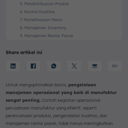
5. Pendistribusian Produk
6. Kontrol Kualitas
7. Pemeliharaan Mesin
8. Manajemen Inventory
9. Manajemen Rantai Pasok
10. Pengembangan Produk dan Prototipe (R&D)
11. Penggunaan Teknologi Produksi
Share artikel ini
12. Penetapan Kebijakan Produksi
13. Optimalisasi Mesin, Material, dan Proses
14. Pengelolaan Personel Operasional
15. Sinkronisasi Permintaan dan Produksi
Untuk mengoptimalkan bisnis,
pengelolaan
16. Pengendalian Biaya Produksi
manajemen operasional yang baik di manufaktur
Tujuan Kegiatan Operasional Perusahaan Manufaktur
sangat penting.
Contoh kegiatan operasional
perusahaan manufaktur yang efektif, seperti
1. Menjaga Alur Kerja Produksi yang Lancar
perencanaan produksi, pengendalian kualitas, dan
2. Mengurangi Pemborosan
manajemen rantai pasok, tidak hanya meningkatkan
3. Menciptakan Produk yang Lebih Baik