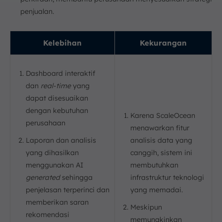
penjualan.
Kelebihan
Kekurangan
Dashboard interaktif
dan
real-time
yang
dapat disesuaikan
dengan kebutuhan
Karena ScaleOcean
perusahaan
menawarkan fitur
Laporan dan analisis
analisis data yang
yang dihasilkan
canggih, sistem ini
menggunakan AI
membutuhkan
generated
sehingga
infrastruktur teknologi
penjelasan terperinci dan
yang memadai.
memberikan saran
Meskipun
rekomendasi
memungkinkan