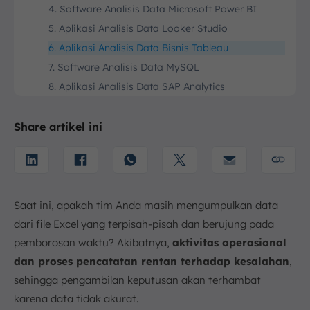
4. Software Analisis Data Microsoft Power BI
5. Aplikasi Analisis Data Looker Studio
6. Aplikasi Analisis Data Bisnis Tableau
7. Software Analisis Data MySQL
8. Aplikasi Analisis Data SAP Analytics
9. Software Analisis Data Zoho Analytics
10. Aplikasi Analisis Data Qlik Sense
Share artikel ini
Cara Memilih Aplikasi Analisis Data yang Tepat
1. Tujuan Analisis
2. Skala Data
3. Jenis Data
Saat ini, apakah tim Anda masih mengumpulkan data
4. Tingkat Keahlian
dari file Excel yang terpisah-pisah dan berujung pada
Kesimpulan
pemborosan waktu? Akibatnya,
aktivitas operasional
dan proses pencatatan rentan terhadap kesalahan
FAQ:
,
sehingga pengambilan keputusan akan terhambat
karena data tidak akurat.