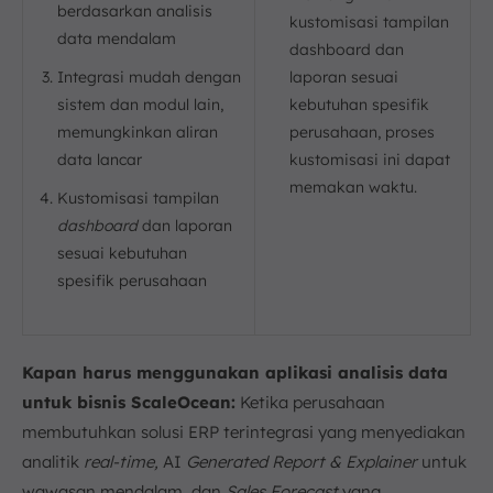
berdasarkan analisis
kustomisasi tampilan
data mendalam
dashboard dan
Integrasi mudah dengan
laporan sesuai
sistem dan modul lain,
kebutuhan spesifik
memungkinkan aliran
perusahaan, proses
data lancar
kustomisasi ini dapat
memakan waktu.
Kustomisasi tampilan
dashboard
dan laporan
sesuai kebutuhan
spesifik perusahaan
Kapan harus menggunakan aplikasi analisis data
untuk bisnis ScaleOcean:
Ketika perusahaan
membutuhkan solusi ERP terintegrasi yang menyediakan
analitik
real-time,
AI
Generated Report & Explainer
untuk
wawasan mendalam, dan
Sales Forecast
yang