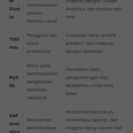
er
integrasi dengan Google
membutuhkan
Stud
Analytics, dan analisis real-
analisis
io
time
berbasis cloud
Pengguna dan
Visualisasi data, analitik
Tabl
bisnis
prediktif, dan integrasi
eau
profesional
dengan database
Bisnis yang
Pemodelan data,
membutuhkan
MyS
pengembangan SQL,
pengelolaan
QL
skalabilitas untuk data
database
besar
relasional
Analisis berbasis cloud,
SAP
Perusahaan
otomatisasi laporan, dan
Anal
berskala besar
integrasi dengn sistem SAP
ytics