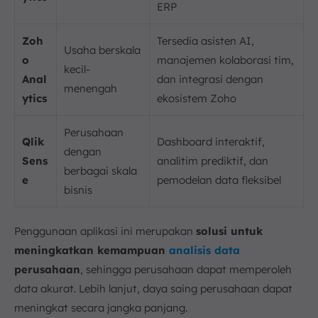
ERP
Zoh
Tersedia asisten AI,
Usaha berskala
o
manajemen kolaborasi tim,
kecil-
Anal
dan integrasi dengan
menengah
ytics
ekosistem Zoho
Perusahaan
Qlik
Dashboard interaktif,
dengan
Sens
analitim prediktif, dan
berbagai skala
e
pemodelan data fleksibel
bisnis
Penggunaan aplikasi ini merupakan
solusi untuk
meningkatkan kemampuan
analisis data
perusahaan
, sehingga perusahaan dapat memperoleh
data akurat. Lebih lanjut, daya saing perusahaan dapat
meningkat secara jangka panjang.