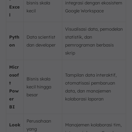
bisnis skala
integrasi dengan ekosistem
Exce
kecil
Google Workspace
l
Visualisasi data, pemodelan
Pyth
Data scientist
statistik, dan
on
dan developer
pemrograman berbasis
skrip
Micr
osof
Tampilan data interaktif,
Bisnis skala
t
otomatisasi pembaruan
kecil hingga
Pow
data, dan manajemen
besar
er
kolaborasi laporan
BI
Perusahaan
Look
Manajemen kolaborasi tim,
yang