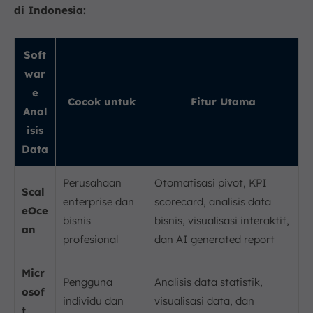
di Indonesia:
Soft
war
e
Cocok untuk
Fitur Utama
Anal
isis
Data
Perusahaan
Otomatisasi pivot, KPI
Scal
enterprise dan
scorecard, analisis data
eOce
bisnis
bisnis, visualisasi interaktif,
an
profesional
dan AI generated report
Micr
Pengguna
Analisis data statistik,
osof
individu dan
visualisasi data, dan
t