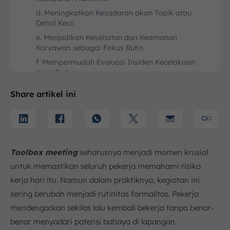
d. Meningkatkan Kesadaran akan Topik atau
Detail Kecil
e. Menjadikan Kesehatan dan Keamanan
Karyawan sebagai Fokus Rutin
f. Mempermudah Evaluasi Insiden Kecelakaan
Kerja Terbaru
g. Membangun Budaya K3
Share artikel ini
3. Contoh Kegiatan Safety Toolbox Meeting di
Lapangan
a. Persiapan Sebelum Bekerja
b. Penjelasan Potensi Bahaya di Situs Konstruksi
Toolbox meeting
seharusnya menjadi momen krusial
c. Koordinasi K3 Proyek Konstruksi
untuk memastikan seluruh pekerja memahami risiko
d. Konseling Keselamatan dan Arahan Khusus
kerja hari itu. Namun dalam praktiknya, kegiatan ini
e. Mendengar Keluhan Tenaga Kerja Terkait
sering berubah menjadi rutinitas formalitas. Pekerja
Penerapan K3 di Proyek
mendengarkan sekilas lalu kembali bekerja tanpa benar-
4. Apa yang Harus Dibahas Saat Toolbox Meeting?
benar menyadari potensi bahaya di lapangan.
a. Identifikasi Bahaya Kerja di Area Tinggi