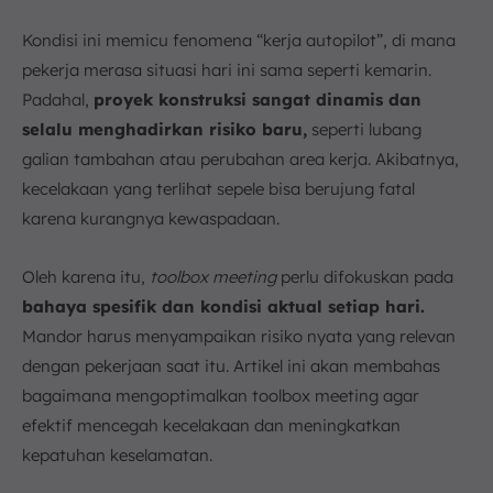
b. Penggunaan Alat Pelindung Diri (APD) Spesifik
Proyek
Kondisi ini memicu fenomena “kerja autopilot”, di mana
c. Prosedur Darurat dan Lokasi Assembly Point
pekerja merasa situasi hari ini sama seperti kemarin.
5. Bagaimana Strategi Menjalankan Toolbox Meeting
Padahal,
proyek konstruksi sangat dinamis dan
yang Efektif?
selalu menghadirkan risiko baru,
seperti lubang
6. Kriteria Pelaporan TBM untuk Perusahaan
galian tambahan atau perubahan area kerja. Akibatnya,
Konstruksi Skala Enterprise
kecelakaan yang terlihat sepele bisa berujung fatal
a. Dokumentasi Absensi dan Foto Kegiatan
karena kurangnya kewaspadaan.
b. Integrasi Data TBM ke Sistem Manajemen
Keselamatan Konstruksi (SMKK)
Oleh karena itu,
toolbox meeting
perlu difokuskan pada
7. Kesimpulan
bahaya spesifik dan kondisi aktual setiap hari.
FAQ:
Mandor harus menyampaikan risiko nyata yang relevan
dengan pekerjaan saat itu. Artikel ini akan membahas
bagaimana mengoptimalkan toolbox meeting agar
efektif mencegah kecelakaan dan meningkatkan
kepatuhan keselamatan.