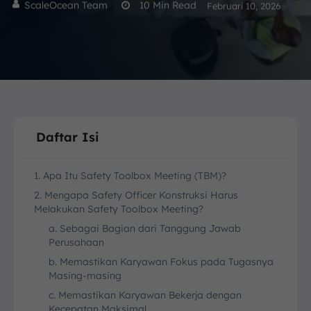
ScaleOcean Team
10
Min Read
Februari 10, 2026
Daftar Isi
1. Apa Itu Safety Toolbox Meeting (TBM)?
2. Mengapa Safety Officer Konstruksi Harus
Melakukan Safety Toolbox Meeting?
a. Sebagai Bagian dari Tanggung Jawab
Perusahaan
b. Memastikan Karyawan Fokus pada Tugasnya
Masing-masing
c. Memastikan Karyawan Bekerja dengan
Kecepatan Maksimal