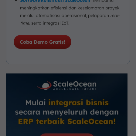
Software
konstruksi ScaleOcean
membantu
meningkatkan efisiensi dan keselamatan proyek
melalui otomatisasi operasional, pelaporan
real-
time,
serta integrasi IoT.
Coba Demo Gratis!