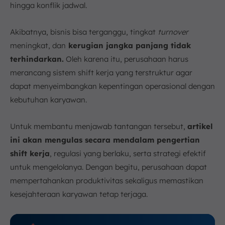
hingga konflik jadwal.
dan Karyawan
a. Peningkatan Produktivitas dan Efisiensi
Akibatnya, bisnis bisa terganggu, tingkat
turnover
Operasional
meningkat, dan
kerugian jangka panjang tidak
b. Peningkatan Layanan Pelanggan
terhindarkan.
Oleh karena itu, perusahaan harus
c. Fleksibilitas bagi Karyawan
merancang sistem shift kerja yang terstruktur agar
d. Peluang Tambahan Penghasilan
dapat menyeimbangkan kepentingan operasional dengan
8. Tantangan dan Risiko Penerapan Shift Kerja
kebutuhan karyawan.
a. Dampak Kesehatan dan Kesejahteraan
Karyawan
Untuk membantu menjawab tantangan tersebut,
artikel
b. Penurunan Kinerja dan Peningkatan Risiko
Kesalahan
ini akan mengulas secara mendalam pengertian
c. Kesulitan dalam Koordinasi dan Komunikasi Tim
shift kerja
, regulasi yang berlaku, serta strategi efektif
d. Tingkat Turnover yang Tinggi
untuk mengelolanya. Dengan begitu, perusahaan dapat
9. Kesimpulan
mempertahankan produktivitas sekaligus memastikan
FAQ:
kesejahteraan karyawan tetap terjaga.