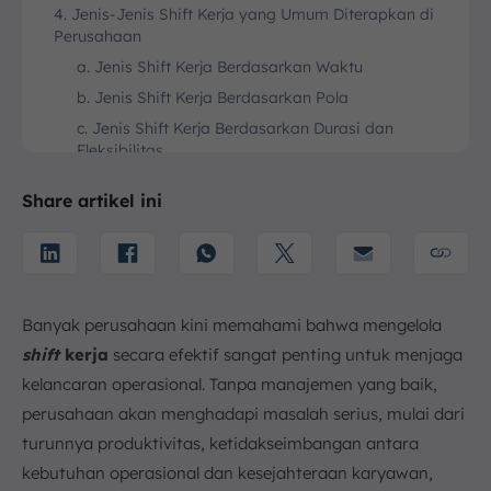
4. Jenis-Jenis Shift Kerja yang Umum Diterapkan di
Perusahaan
a. Jenis Shift Kerja Berdasarkan Waktu
b. Jenis Shift Kerja Berdasarkan Pola
c. Jenis Shift Kerja Berdasarkan Durasi dan
Fleksibilitas
5. Cara Mengatur dan Membuat Jadwal Shift Kerja
Share artikel ini
a. Analisis Kebutuhan Operasional
b. Pertimbangkan Kesejahteraan Karyawan
c. Pahami dan Patuhi Regulasi Pemerintah
d. Gunakan Alat Bantu yang Tepat
Banyak perusahaan kini memahami bahwa mengelola
e. Komunikasi dan Fleksibilitas
shift
kerja
secara efektif sangat penting untuk menjaga
6. Contoh Model Shift Kerja yang Populer di Indonesia
kelancaran operasional. Tanpa manajemen yang baik,
a. 3 Grup 2 Shift
perusahaan akan menghadapi masalah serius, mulai dari
b. 3 Grup 3 Shift
turunnya produktivitas, ketidakseimbangan antara
c. 4 Grup 3 Shift
kebutuhan operasional dan kesejahteraan karyawan,
7. Manfaat Penerapan Shift Kerja bagi Perusahaan