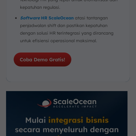
kepatuhan regulasi.
Software
HR ScaleOcean
atasi tantangan
penjadwalan shift dan pastikan kepatuhan
dengan solusi HR terintegrasi yang dirancang
untuk efisiensi operasional maksimal.
Coba Demo Gratis!