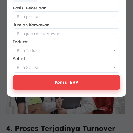
+62
Posisi Pekerjaan
Jumlah Karyawan
Industri
Solusi
Konsul ERP
4. Proses Terjadinya Turnover