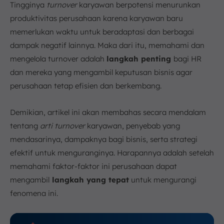
Tingginya
turnover
karyawan berpotensi menurunkan
a. Menciptakan Lingkungan Kerja yang Positif
produktivitas perusahaan karena karyawan baru
b. Meningkatkan Employee Engagement
memerlukan waktu untuk beradaptasi dan berbagai
c. Menawarkan Kompensasi dan Benefit yang
dampak negatif lainnya. Maka dari itu, memahami dan
Kompetitif
mengelola turnover adalah
langkah penting
bagi HR
d. Pastikan Keseimbangan Kehidupan Kerja yang
dan mereka yang mengambil keputusan bisnis agar
Baik
perusahaan tetap efisien dan berkembang.
e. Berinvestasilah pada Karyawan Anda
f. Menggunakan Software HR untuk Manajemen
Karyawan
Demikian, artikel ini akan membahas secara mendalam
g. Menyediakan Peluang Pengembangan Karir
tentang
arti turnover
karyawan, penyebab yang
h. Menyusun Succession Plan
mendasarinya, dampaknya bagi bisnis, serta strategi
efektif untuk menguranginya. Harapannya adalah setelah
8. Kesimpulan
memahami faktor-faktor ini perusahaan dapat
FAQ:
mengambil
langkah yang tepat
untuk mengurangi
fenomena ini.