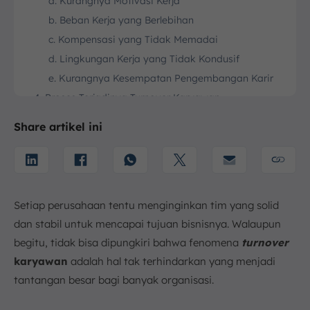
a. Kurangnya Motivasi Kerja
b. Beban Kerja yang Berlebihan
c. Kompensasi yang Tidak Memadai
d. Lingkungan Kerja yang Tidak Kondusif
e. Kurangnya Kesempatan Pengembangan Karir
4. Proses Terjadinya Turnover Karyawan
a. Evaluasi
Share artikel ini
b. Keputusan
c. Pengajuan Keluar
5. Dampak Negatif Turnover Karyawan bagi
Perusahaan
Setiap perusahaan tentu menginginkan tim yang solid
a. Biaya Rekrutmen dan Pelatihan yang Tinggi
dan stabil untuk mencapai tujuan bisnisnya. Walaupun
b. Penurunan Produktivitas Bisnis
begitu, tidak bisa dipungkiri bahwa fenomena
turnover
c. Penurunan Kualitas Pekerjaan
karyawan
adalah hal tak terhindarkan yang menjadi
d. Moral Karyawan yang Tersisa Menurun
tantangan besar bagi banyak organisasi.
6. Cara Menghitung Turnover Karyawan
7. Strategi Efektif Mengatasi Turnover Karyawan