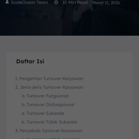
ScaleOcean Team
10
Min Read
Maret 11, 2026
Daftar Isi
1. Pengertian Turnover Karyawan
2. Jenis-jenis Turnover Karyawan
a. Turnover Fungsional
b. Turnover Disfungsional
a. Turnover Sukarela
b. Turnover Tidak Sukarela
3. Penyebab Turnover Karyawan