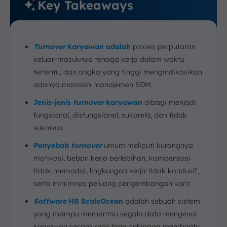
Key Takeaways
Turnover
karyawan adalah
proses perputaran
keluar-masuknya tenaga kerja dalam waktu
tertentu, dan angka yang tinggi mengindikasikan
adanya masalah manajemen SDM.
Jenis-jenis
turnover
karyawan
dibagi menjadi
fungsional, disfungsional, sukarela, dan tidak
sukarela.
Penyebab
turnover
umum meliputi kurangnya
motivasi, beban kerja berlebihan, kompensasi
tidak memadai, lingkungan kerja tidak kondusif,
serta minimnya peluang pengembangan karir.
Software
HR ScaleOcean
adalah sebuah sistem
yang mampu memantau segala data mengenai
karyawan secara
real
–
time
, sehingga membantu