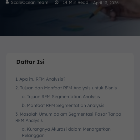
ScaleOcean Team
14
Min Read
April 13, 2026
Daftar Isi
1. Apa itu RFM Analysis?
2. Tujuan dan Manfaat RFM Analysis untuk Bisnis
a. Tujuan RFM Segmentation Analysis
b. Manfaat RFM Segmentation Analysis
3. Masalah Umum dalam Segmentasi Pasar Tanpa
RFM Analysis
a. Kurangnya Akurasi dalam Menargetkan
Pelanggan