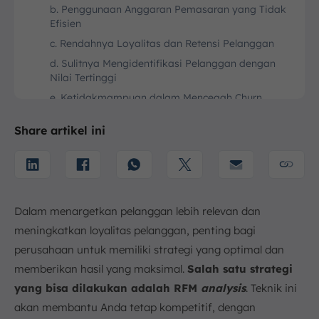
b. Penggunaan Anggaran Pemasaran yang Tidak
Efisien
c. Rendahnya Loyalitas dan Retensi Pelanggan
d. Sulitnya Mengidentifikasi Pelanggan dengan
Nilai Tertinggi
e. Ketidakmampuan dalam Mencegah Churn
Pelanggan
Share artikel ini
4. Cara Kerja RFM Analysis
a. Mengumpulkan Data Transaksi Pelanggan
b. Menentukan Skor untuk Setiap Faktor RFM
c. Mengelompokkan Pelanggan Berdasarkan Skor
RFM
Dalam menargetkan pelanggan lebih relevan dan
d. Menggunakan Hasil RFM untuk Strategi
meningkatkan loyalitas pelanggan, penting bagi
Pemasaran
perusahaan untuk memiliki strategi yang optimal dan
5. 11 Segmentasi Pelanggan Berdasarkan RFM
memberikan hasil yang maksimal.
Salah satu strategi
Analysis
yang bisa dilakukan adalah RFM
analysis
. Teknik ini
a. Champions
akan membantu Anda tetap kompetitif, dengan
b. Loyal Customers