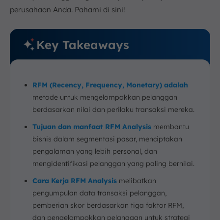
a. Ritel
perusahaan Anda. Pahami di sini!
b. e-Commerce
c. Layanan Keuangan
Key Takeaways
8. Solusi Segmentasi Pelanggan Efektif dengan
Software CRM ScaleOcean
9. Kesimpulan
FAQ:
RFM (Recency, Frequency, Monetary) adalah
metode untuk mengelompokkan pelanggan
berdasarkan nilai dan perilaku transaksi mereka.
Tujuan dan manfaat RFM Analysis
membantu
bisnis dalam segmentasi pasar, menciptakan
pengalaman yang lebih personal, dan
mengidentifikasi pelanggan yang paling bernilai.
Cara Kerja RFM Analysis
melibatkan
pengumpulan data transaksi pelanggan,
pemberian skor berdasarkan tiga faktor RFM,
dan pengelompokkan pelanggan untuk strategi