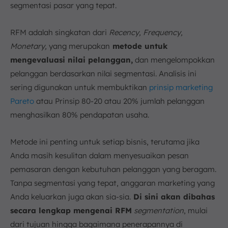
segmentasi pasar yang tepat.
c. Potential Loyalists
d. Recent Customers
RFM adalah singkatan dari
Recency, Frequency,
e. Promising
Monetary,
yang merupakan
metode untuk
f. Need Attention
mengevaluasi nilai pelanggan,
dan mengelompokkan
g. About to Sleep
pelanggan berdasarkan nilai segmentasi. Analisis ini
h. At Risk
sering digunakan untuk membuktikan
prinsip marketing
i. Can’t Lose Them
Pareto
atau Prinsip 80-20 atau 20% jumlah pelanggan
j. Hibernating
menghasilkan 80% pendapatan usaha.
k. Lost
6. Strategi Pemasaran Efektif Berdasarkan
Metode ini penting untuk setiap bisnis, terutama jika
Segmentasi RFM
Anda masih kesulitan dalam menyesuaikan pesan
a. Penawaran Khusus
pemasaran dengan kebutuhan pelanggan yang beragam.
b. Program Retention
Tanpa segmentasi yang tepat, anggaran marketing yang
c. Up Selling dan Cross-selling
Anda keluarkan juga akan sia-sia.
Di sini akan dibahas
d. Edukasi dan Engagement
secara lengkap mengenai RFM
segmentation
, mulai
7. Penerapan RFM Analysis di Berbagai Industri
dari tujuan hingga bagaimana penerapannya di