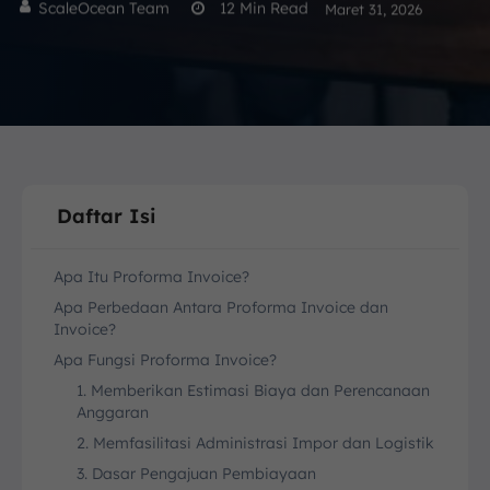
ScaleOcean Team
12
Min Read
Maret 31, 2026
Daftar Isi
Apa Itu Proforma Invoice?
Apa Perbedaan Antara Proforma Invoice dan
Invoice?
Apa Fungsi Proforma Invoice?
1. Memberikan Estimasi Biaya dan Perencanaan
Anggaran
2. Memfasilitasi Administrasi Impor dan Logistik
3. Dasar Pengajuan Pembiayaan