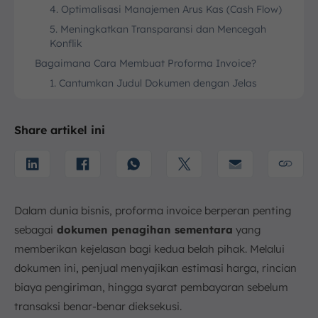
4. Optimalisasi Manajemen Arus Kas (Cash Flow)
5. Meningkatkan Transparansi dan Mencegah
Konflik
Bagaimana Cara Membuat Proforma Invoice?
1. Cantumkan Judul Dokumen dengan Jelas
2. Lengkapi Identitas Penjual dan Pembeli
3. Berikan Nomor Referensi dan Tanggal Terbit
Share artikel ini
4. Paparkan Rincian Barang atau Jasa secara
Mendalam
5. Hitung Total Biaya dan Instruksi Pembayaran
6. Informasikan Estimasi dan Metode Pengiriman
Dalam dunia bisnis, proforma invoice berperan penting
7. Sertakan Syarat, Ketentuan, dan Masa Berlaku
sebagai
dokumen penagihan sementara
yang
Apa Saja Komponen Proforma Invoice?
memberikan kejelasan bagi kedua belah pihak. Melalui
1. Nama dan Alamat Penjual dan Pembeli
dokumen ini, penjual menyajikan estimasi harga, rincian
2. Deskripsi Barang atau Jasa yang Ditawarkan
biaya pengiriman, hingga syarat pembayaran sebelum
3. Jumlah, Harga Satuan, dan Total Harga
transaksi benar-benar dieksekusi.
4. Syarat Pembayaran dan Pengiriman