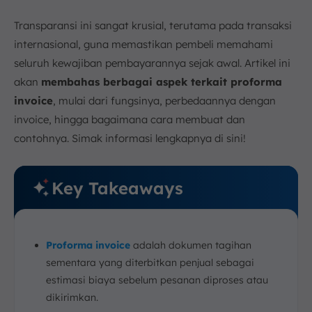
(Incoterms)
Transparansi ini sangat krusial, terutama pada transaksi
5. Nomor Proforma Invoice dan Tanggal
internasional, guna memastikan pembeli memahami
Penerbitan
seluruh kewajiban pembayarannya sejak awal. Artikel ini
Kapan Faktur Proforma Digunakan?
akan
membahas berbagai aspek terkait proforma
1. Transaksi Internasional
invoice
, mulai dari fungsinya, perbedaannya dengan
2. Pembayaran Uang Muka
invoice, hingga bagaimana cara membuat dan
3. Tahap Awal Transaksi
contohnya. Simak informasi lengkapnya di sini!
Bagaimana Contoh Proforma Invoice?
Buat Proforma Invoice Otomatis dengan Software
Akuntansi ScaleOcean
Key Takeaways
Kesimpulan
FAQ:
Proforma invoice
adalah dokumen tagihan
sementara yang diterbitkan penjual sebagai
estimasi biaya sebelum pesanan diproses atau
dikirimkan.