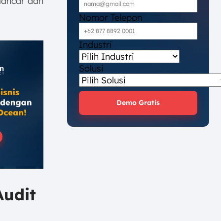
lancar dan
Nomor Telepon
Industri
Solusi
Demo Gratis
Audit