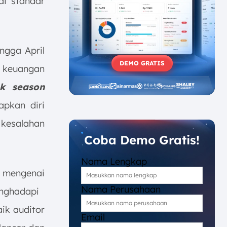
ai standar
ngga April
DEMO GRATIS
 keuangan
k season
pkan diri
kesalahan
Coba Demo Gratis!
Nama Lengkap
g mengenai
Nama Perusahaan
ghadapi
ik auditor
Email