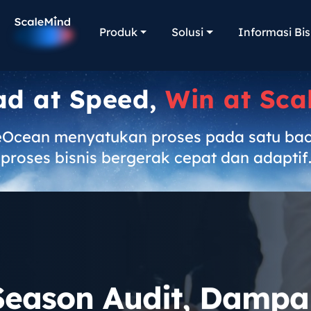
Produk
Solusi
Informasi Bis
ad at Speed,
Win at Sca
eOcean menyatukan proses pada satu ba
proses bisnis bergerak cepat dan adaptif
Season Audit, Damp