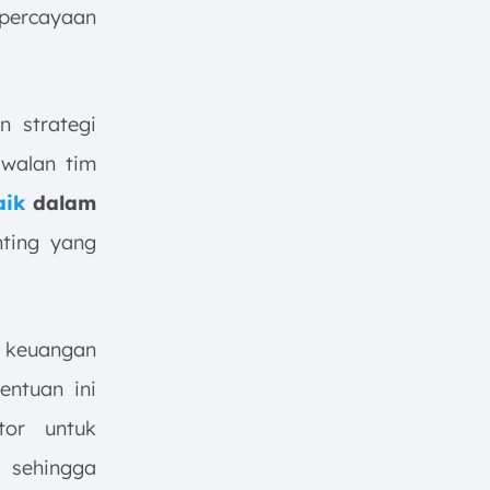
percayaan
n strategi
dwalan tim
aik
dalam
nting yang
 keuangan
entuan ini
tor untuk
 sehingga