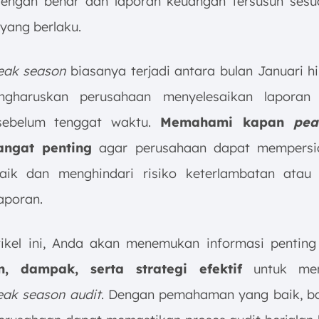
dengan benar dan laporan keuangan tersusun sesu
yang berlaku.
eak season
biasanya terjadi antara bulan Januari hi
gharuskan perusahaan menyelesaikan laporan
sebelum tenggat waktu.
Memahami kapan
pea
sangat penting
agar perusahaan dapat mempersia
aik dan menghindari risiko keterlambatan atau 
aporan.
ikel ini, Anda akan menemukan informasi pentin
n, dampak, serta strategi efektif
untuk men
eak season audit
. Dengan pemahaman yang baik, ba