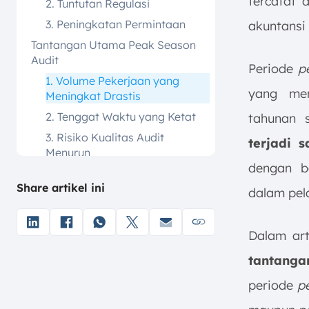
tercatat 
2. Tuntutan Regulasi
3. Peningkatan Permintaan
akuntansi 
Tantangan Utama Peak Season
Audit
Periode
p
1. Volume Pekerjaan yang
yang men
Meningkat Drastis
2. Tenggat Waktu yang Ketat
tahunan 
3. Risiko Kualitas Audit
terjadi 
Menurun
dengan b
4. Beban Kerja Intens dan Jam
Share artikel ini
Kerja Panjang
dalam pel
5. Dampak pada
Kesejahteraan Auditor
Dalam art
Dampak Peak Season Audit
tantanga
Terhadap Auditor
1. Stres dan Kesehatan Pribadi
periode
p
2. Kesalahan dalam