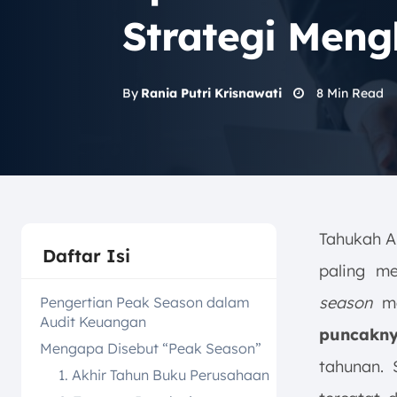
Strategi Men
8
Min Read
By
Rania Putri Krisnawati
Tahukah 
Daftar Isi
paling m
season
me
Pengertian Peak Season dalam
Audit Keuangan
puncakny
Mengapa Disebut “Peak Season”
tahunan. 
1. Akhir Tahun Buku Perusahaan