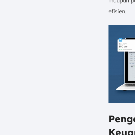
maupun pe
Pengambilan Keputusan
efisien.
3. Turnover yang Tinggi
Strategi Efektif untuk
Menghadapi Peak Season Audit
1. Perencanaan dan
Penjadwalan yang Matang
2. Komunikasi Tim yang Efektif
3. Penggunaan Teknologi dan
Otomatisasi
4. Manajemen Kesehatan dan
Keseimbangan Kerja
5. Pemanfaatan Software
Akuntansi untuk Efisiensi
Kesimpulan
Peng
FAQ:
Keua