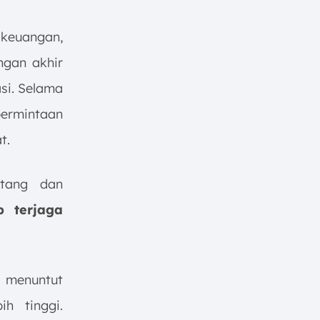
 keuangan,
ngan akhir
si. Selama
permintaan
t.
atang dan
p terjaga
 menuntut
h tinggi.