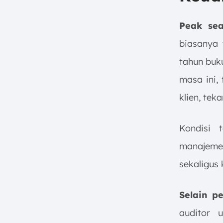
Peak sea
biasanya 
tahun buk
masa ini,
klien, tek
Kondisi 
manajeme
sekaligus
Selain p
auditor 