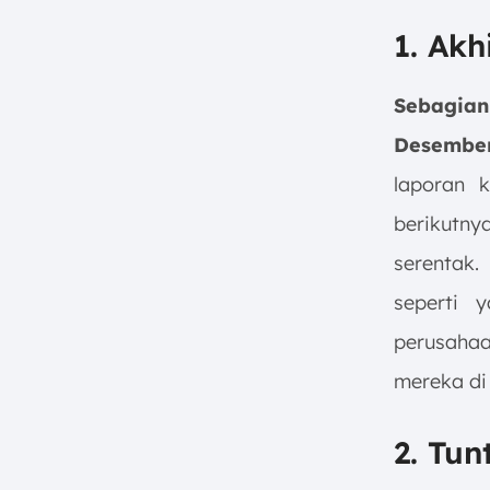
1. Ak
Sebagian
Desembe
laporan 
berikutn
serentak.
seperti 
perusahaa
mereka di 
2. Tun