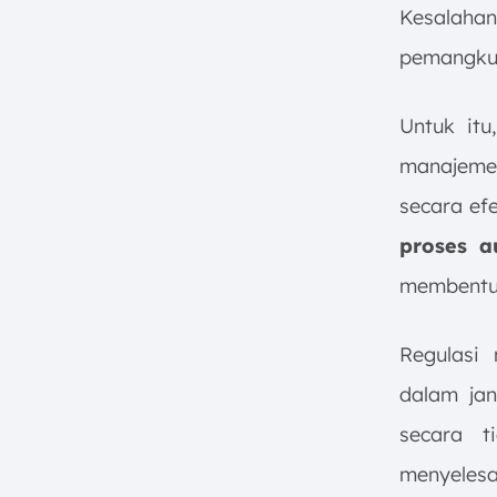
Kesalaha
pemangku 
Untuk itu
manajemen
secara efe
proses a
membent
Regulasi
dalam jan
secara t
menyeles