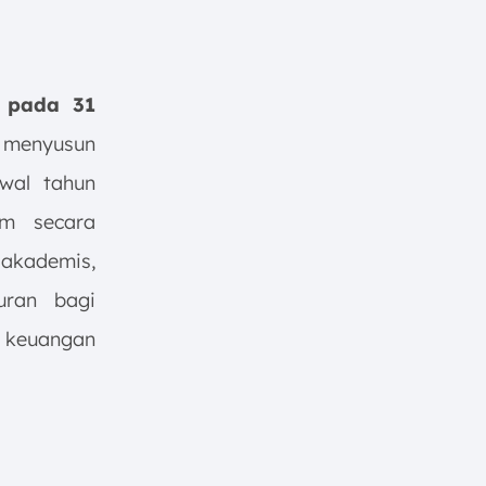
a pada 31
 menyusun
wal tahun
am secara
 akademis,
ran bagi
n keuangan