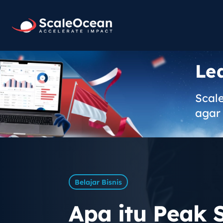
Le
Scal
agar 
Belajar Bisnis
Apa itu Peak 