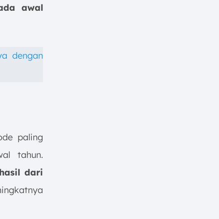
pada awal
nya dengan
de paling
al tahun.
asil dari
ningkatnya