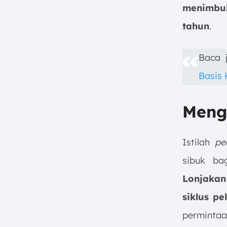
menimbul
tahun
.
Baca 
Basis 
Meng
Istilah
pe
sibuk ba
Lonjakan
siklus p
permintaa