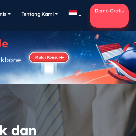
Demo Gratis
nis
Tentang Kami
le
Mulai Konsul
ckbone
.
ak dan