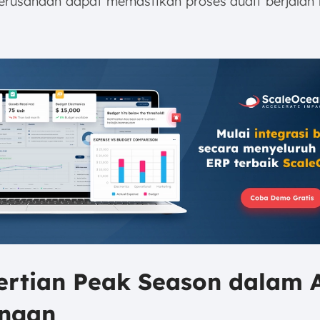
rusahaan dapat memastikan proses audit berjalan 
ertian Peak Season dalam 
ngan