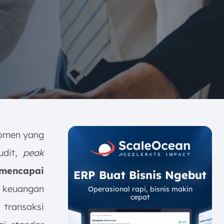
momen yang
udit,
peak
 mencapai
ERP Buat Bisnis Ngebut
n keuangan
Operasional rapi, bisnis makin
cepat
 transaksi