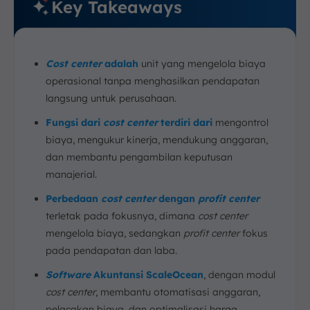
Key Takeaways
Cost center
adalah
unit yang mengelola biaya
operasional tanpa menghasilkan pendapatan
langsung untuk perusahaan.
Fungsi dari
cost center
terdiri dari
mengontrol
biaya, mengukur kinerja, mendukung anggaran,
dan membantu pengambilan keputusan
manajerial.
Perbedaan
cost center
dengan
profit center
terletak pada fokusnya, dimana
cost center
mengelola biaya, sedangkan
profit center
fokus
pada pendapatan dan laba.
Software
Akuntansi ScaleOcean
, dengan modul
cost center
, membantu otomatisasi anggaran,
pelacakan biaya, dan optimalisasi harga,